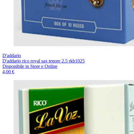
D'addario
D'addario rico royal sax tenore 2.5 rkb1025
Disponibile
in Store e Online
4,00 €