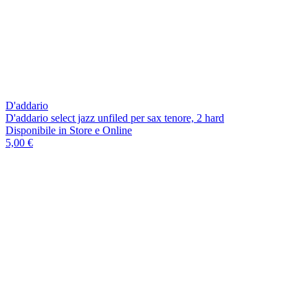
D'addario
D'addario select jazz unfiled per sax tenore, 2 hard
Disponibile
in Store e Online
5,00 €