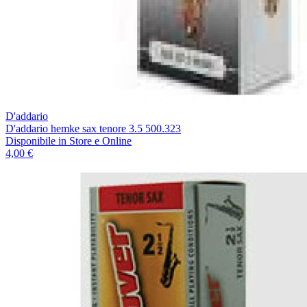
D'addario
D'addario hemke sax tenore 3.5 500.323
Disponibile
in Store e Online
4,00 €