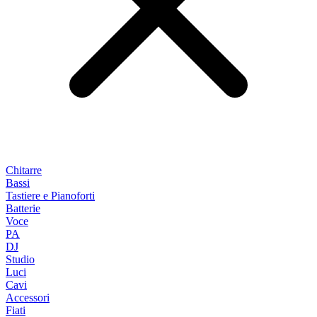
Chitarre
Bassi
Tastiere e Pianoforti
Batterie
Voce
PA
DJ
Studio
Luci
Cavi
Accessori
Fiati