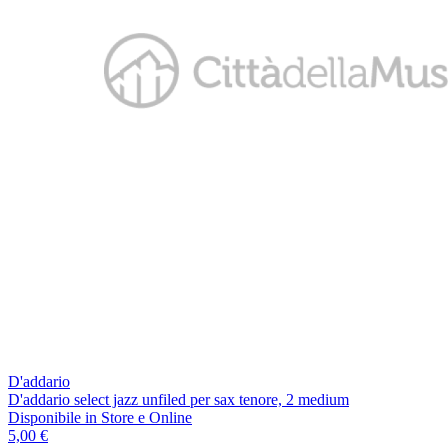
D'addario
D'addario select jazz unfiled per sax tenore, 2 medium
Disponibile
in Store e Online
5,00 €