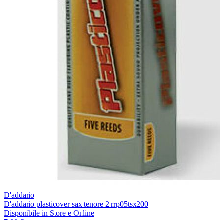
D'addario
D'addario plasticover sax tenore 2 rrp05tsx200
Disponibile
in Store e Online