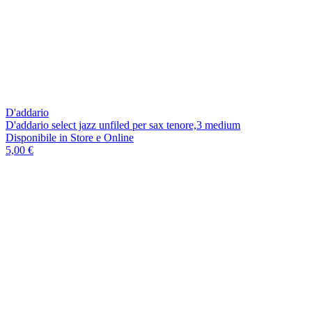
D'addario
D'addario select jazz unfiled per sax tenore,3 medium
Disponibile
in Store e Online
5,00 €