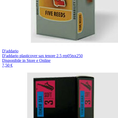
D'addario
D'addario plasticover sax tenore 2.5 rrp05tsx250
Disponibile
in Store e Online
7,50 €