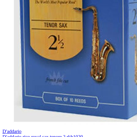
D'addario
D'addario rico royal sax tenore 2 rkb1020