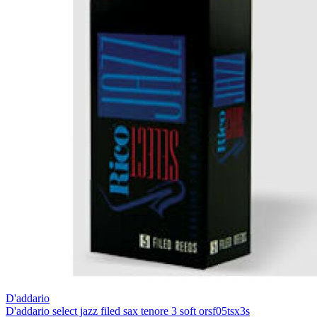
D'addario
D'addario select jazz filed sax tenore 3 soft orsf05tsx3s