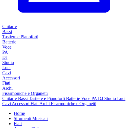
Chitarre
Bassi
Tastiere e Pianoforti
Batterie
Voce
PA
DJ
Studio
Luci
Cavi
Accessori
Fiati
Archi
Fisarmoniche e Organetti
Chitarre
Bassi
Tastiere e Pianoforti
Batterie
Voce
PA
DJ
Studio
Luci
Cavi
Accessori
Fiati
Archi
Fisarmoniche e Organetti
Home
Strumenti Musicali
Fiati