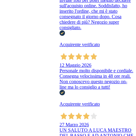
inviate foto per poter meglio decidere
sull'acquisto online. Soddisfatto, ho
inserito l'ordine, che mi è stato
consegnato il giorno dopo. Cosa
chiedere di più? Negozio super
consigliato.
Acquirente verificato
12 Maggio 2026
Personale molto disponibile e cordiale.
Consegna velocissima in 48 ore reali.
Non conoscevo questo negozio on-
line ma lo consiglio a tutti!
Acquirente verificato
27 Marzo 2026
UN SALUTO A LUCA MAESTRO
DEL BASSO E AD ANTONIO CHE