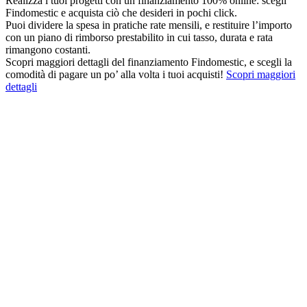
Realizza i tuoi progetti con un finanziamento 100% online: scegli
Findomestic e acquista ciò che desideri in pochi click.
Puoi dividere la spesa in pratiche rate mensili, e restituire l’importo
con un piano di rimborso prestabilito in cui tasso, durata e rata
rimangono costanti.
Scopri maggiori dettagli del finanziamento Findomestic, e scegli la
comodità di pagare un po’ alla volta i tuoi acquisti!
Scopri maggiori
dettagli