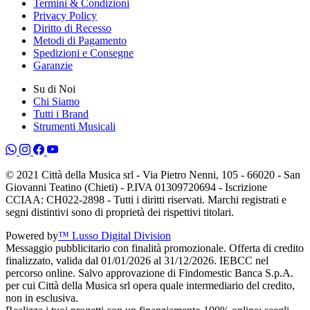
Termini & Condizioni
Privacy Policy
Diritto di Recesso
Metodi di Pagamento
Spedizioni e Consegne
Garanzie
Su di Noi
Chi Siamo
Tutti i Brand
Strumenti Musicali
© 2021 Città della Musica srl - Via Pietro Nenni, 105 - 66020 - San
Giovanni Teatino (Chieti) - P.IVA 01309720694 - Iscrizione
CCIAA: CH022-2898 - Tutti i diritti riservati. Marchi registrati e
segni distintivi sono di proprietà dei rispettivi titolari.
Powered by
™ Lusso Digital Division
Messaggio pubblicitario con finalità promozionale. Offerta di credito
finalizzato, valida dal 01/01/2026 al 31/12/2026. IEBCC nel
percorso online. Salvo approvazione di Findomestic Banca S.p.A.
per cui Città della Musica srl opera quale intermediario del credito,
non in esclusiva.