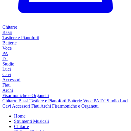
Chitarre
Bassi
Tastiere e Pianoforti
Batterie
Voce
PA
DJ
Studio
Luci
Cavi
Accessori
Fiati
Archi
Fisarmoniche e Organetti
Chitarre
Bassi
Tastiere e Pianoforti
Batterie
Voce
PA
DJ
Studio
Luci
Cavi
Accessori
Fiati
Archi
Fisarmoniche e Organetti
Home
Strumenti Musicali
Chitarre