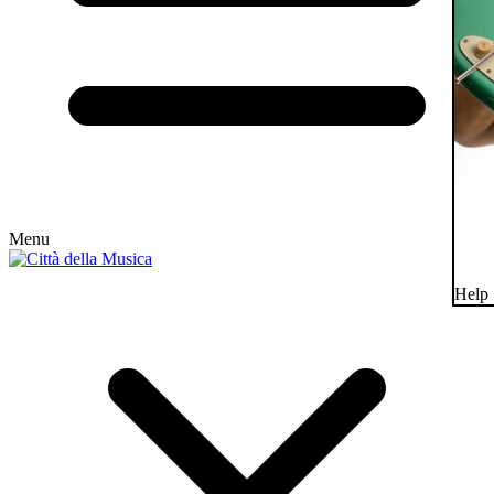
Menu
Help