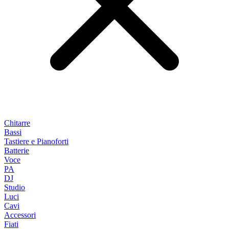
Chitarre
Bassi
Tastiere e Pianoforti
Batterie
Voce
PA
DJ
Studio
Luci
Cavi
Accessori
Fiati