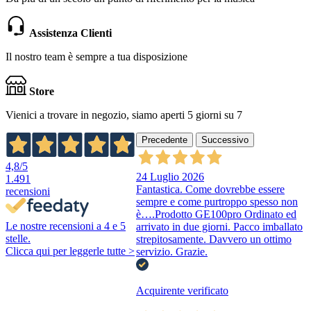
Assistenza Clienti
Il nostro team è sempre a tua disposizione
Store
Vienici a trovare in negozio, siamo aperti 5 giorni su 7
Precedente
Successivo
4,8
/5
24 Luglio 2026
1.491
Fantastica. Come dovrebbe essere
recensioni
sempre e come purtroppo spesso non
è….Prodotto GE100pro Ordinato ed
Le nostre recensioni a 4 e 5
arrivato in due giorni. Pacco imballato
stelle.
strepitosamente. Davvero un ottimo
Clicca qui per leggerle tutte >
servizio. Grazie.
Acquirente verificato