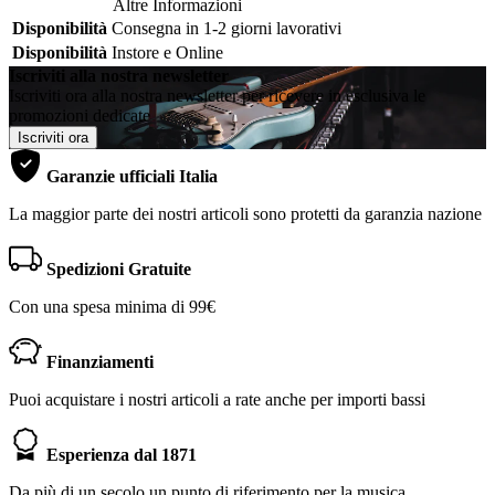
Altre Informazioni
Disponibilità
Consegna in 1-2 giorni lavorativi
Disponibilità
Instore e Online
Iscriviti alla nostra newsletter
Iscriviti ora alla nostra newsletter per ricevere in esclusiva le
promozioni dedicate
Iscriviti ora
Garanzie ufficiali Italia
La maggior parte dei nostri articoli sono protetti da garanzia nazione
Spedizioni Gratuite
Con una spesa minima di 99€
Finanziamenti
Puoi acquistare i nostri articoli a rate anche per importi bassi
Esperienza dal 1871
Da più di un secolo un punto di riferimento per la musica