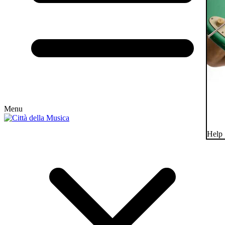
Menu
Help