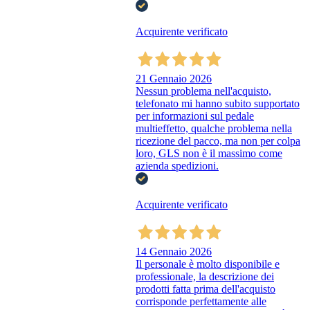
Acquirente verificato
21 Gennaio 2026
Nessun problema nell'acquisto,
telefonato mi hanno subito supportato
per informazioni sul pedale
multieffetto, qualche problema nella
ricezione del pacco, ma non per colpa
loro, GLS non è il massimo come
azienda spedizioni.
Acquirente verificato
14 Gennaio 2026
Il personale è molto disponibile e
professionale, la descrizione dei
prodotti fatta prima dell'acquisto
corrisponde perfettamente alle