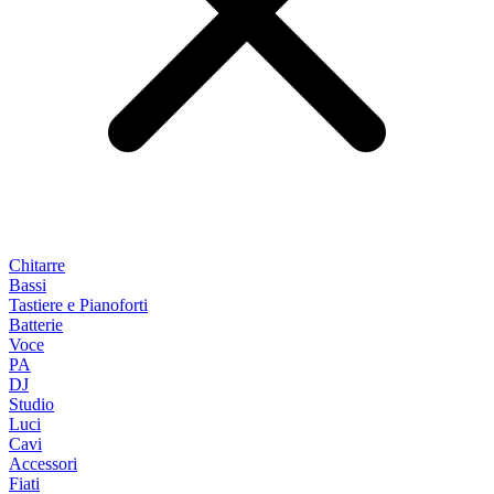
Chitarre
Bassi
Tastiere e Pianoforti
Batterie
Voce
PA
DJ
Studio
Luci
Cavi
Accessori
Fiati