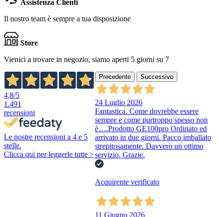
Assistenza Clienti
Il nostro team è sempre a tua disposizione
Store
Vienici a trovare in negozio, siamo aperti 5 giorni su 7
Precedente
Successivo
4,8
/5
24 Luglio 2026
1.491
Fantastica. Come dovrebbe essere
recensioni
sempre e come purtroppo spesso non
è….Prodotto GE100pro Ordinato ed
Le nostre recensioni a 4 e 5
arrivato in due giorni. Pacco imballato
stelle.
strepitosamente. Davvero un ottimo
Clicca qui per leggerle tutte >
servizio. Grazie.
Acquirente verificato
11 Giugno 2026