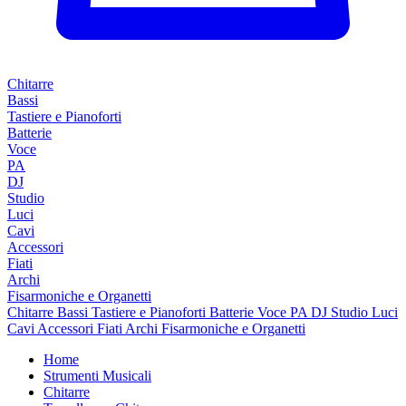
Chitarre
Bassi
Tastiere e Pianoforti
Batterie
Voce
PA
DJ
Studio
Luci
Cavi
Accessori
Fiati
Archi
Fisarmoniche e Organetti
Chitarre
Bassi
Tastiere e Pianoforti
Batterie
Voce
PA
DJ
Studio
Luci
Cavi
Accessori
Fiati
Archi
Fisarmoniche e Organetti
Home
Strumenti Musicali
Chitarre