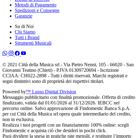
Metodi di Pagamento
Spedizioni e Consegne
Garanzie
Su di Noi
Chi Siamo
Tutti i Brand
Strumenti Musicali
© 2021 Città della Musica srl - Via Pietro Nenni, 105 - 66020 - San
Giovanni Teatino (Chieti) - P.IVA 01309720694 - Iscrizione
CCIAA: CH022-2898 - Tutti i diritti riservati. Marchi registrati e
segni distintivi sono di proprietà dei rispettivi titolari.
Powered by
™ Lusso Digital Division
Messaggio pubblicitario con finalità promozionale. Offerta di credito
finalizzato, valida dal 01/01/2026 al 31/12/2026. IEBCC nel
percorso online. Salvo approvazione di Findomestic Banca S.p.A.
per cui Città della Musica srl opera quale intermediario del credito,
non in esclusiva.
Realizza i tuoi progetti con un finanziamento 100% online: scegli
Findomestic e acquista ciò che desideri in pochi click.
Puoi dividere la spesa in pratiche rate mensili, e restituire l’importo