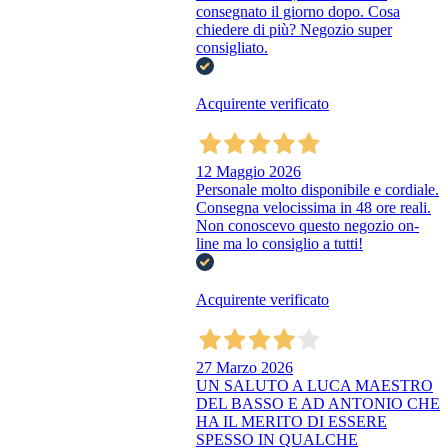
consegnato il giorno dopo. Cosa
chiedere di più? Negozio super
consigliato.
Acquirente verificato
12 Maggio 2026
Personale molto disponibile e cordiale.
Consegna velocissima in 48 ore reali.
Non conoscevo questo negozio on-
line ma lo consiglio a tutti!
Acquirente verificato
27 Marzo 2026
UN SALUTO A LUCA MAESTRO
DEL BASSO E AD ANTONIO CHE
HA IL MERITO DI ESSERE
SPESSO IN QUALCHE