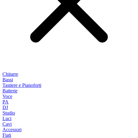
Chitarre
Bassi
Tastiere e Pianoforti
Batterie
Voce
PA
DJ
Studio
Luci
Cavi
Accessori
Fiati