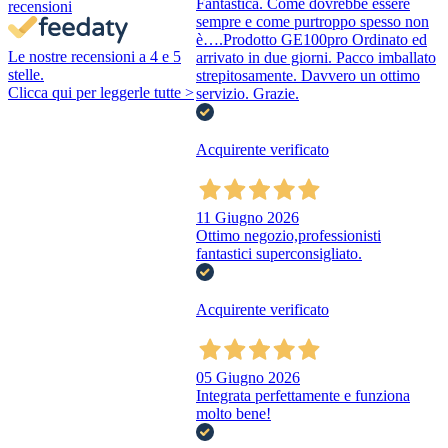
Fantastica. Come dovrebbe essere
recensioni
sempre e come purtroppo spesso non
è….Prodotto GE100pro Ordinato ed
Le nostre recensioni a 4 e 5
arrivato in due giorni. Pacco imballato
stelle.
strepitosamente. Davvero un ottimo
Clicca qui per leggerle tutte >
servizio. Grazie.
Acquirente verificato
11 Giugno 2026
Ottimo negozio,professionisti
fantastici superconsigliato.
Acquirente verificato
05 Giugno 2026
Integrata perfettamente e funziona
molto bene!