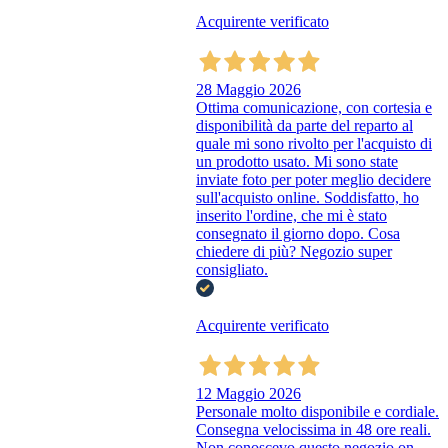
Acquirente verificato
28 Maggio 2026
Ottima comunicazione, con cortesia e
disponibilità da parte del reparto al
quale mi sono rivolto per l'acquisto di
un prodotto usato. Mi sono state
inviate foto per poter meglio decidere
sull'acquisto online. Soddisfatto, ho
inserito l'ordine, che mi è stato
consegnato il giorno dopo. Cosa
chiedere di più? Negozio super
consigliato.
Acquirente verificato
12 Maggio 2026
Personale molto disponibile e cordiale.
Consegna velocissima in 48 ore reali.
Non conoscevo questo negozio on-