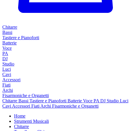
Chitarre
Bassi
Tastiere e Pianoforti
Batterie
Voce
PA
DJ
Studio
Luci
Cavi
Accessori
Fiati
Archi
Fisarmoniche e Organetti
Chitarre
Bassi
Tastiere e Pianoforti
Batterie
Voce
PA
DJ
Studio
Luci
Cavi
Accessori
Fiati
Archi
Fisarmoniche e Organetti
Home
Strumenti Musicali
Chitarre