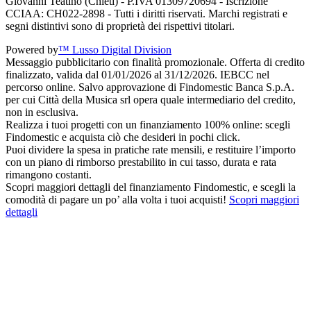
Giovanni Teatino (Chieti) - P.IVA 01309720694 - Iscrizione
CCIAA: CH022-2898 - Tutti i diritti riservati. Marchi registrati e
segni distintivi sono di proprietà dei rispettivi titolari.
Powered by
™ Lusso Digital Division
Messaggio pubblicitario con finalità promozionale. Offerta di credito
finalizzato, valida dal 01/01/2026 al 31/12/2026. IEBCC nel
percorso online. Salvo approvazione di Findomestic Banca S.p.A.
per cui Città della Musica srl opera quale intermediario del credito,
non in esclusiva.
Realizza i tuoi progetti con un finanziamento 100% online: scegli
Findomestic e acquista ciò che desideri in pochi click.
Puoi dividere la spesa in pratiche rate mensili, e restituire l’importo
con un piano di rimborso prestabilito in cui tasso, durata e rata
rimangono costanti.
Scopri maggiori dettagli del finanziamento Findomestic, e scegli la
comodità di pagare un po’ alla volta i tuoi acquisti!
Scopri maggiori
dettagli