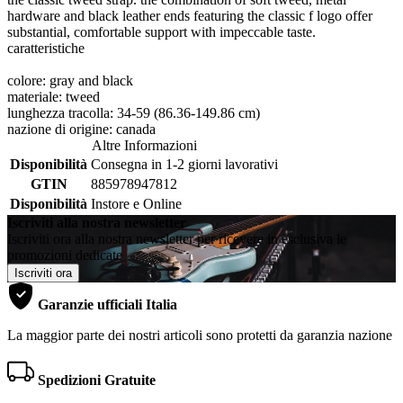
hardware and black leather ends featuring the classic f logo offer
substantial, comfortable support with impeccable taste.
caratteristiche
colore: gray and black
materiale: tweed
lunghezza tracolla: 34-59 (86.36-149.86 cm)
nazione di origine: canada
Altre Informazioni
Disponibilità
Consegna in 1-2 giorni lavorativi
GTIN
885978947812
Disponibilità
Instore e Online
Iscriviti alla nostra newsletter
Iscriviti ora alla nostra newsletter per ricevere in esclusiva le
promozioni dedicate
Iscriviti ora
Garanzie ufficiali Italia
La maggior parte dei nostri articoli sono protetti da garanzia nazione
Spedizioni Gratuite