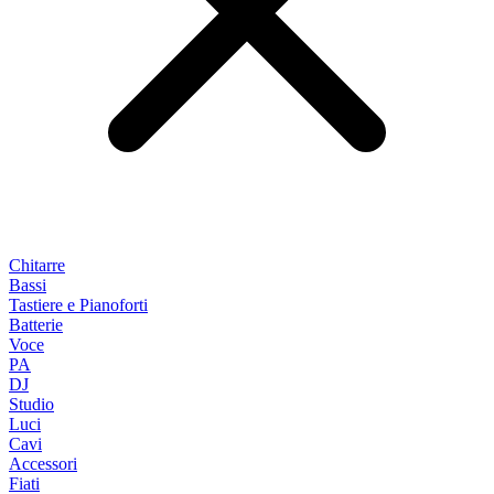
Chitarre
Bassi
Tastiere e Pianoforti
Batterie
Voce
PA
DJ
Studio
Luci
Cavi
Accessori
Fiati