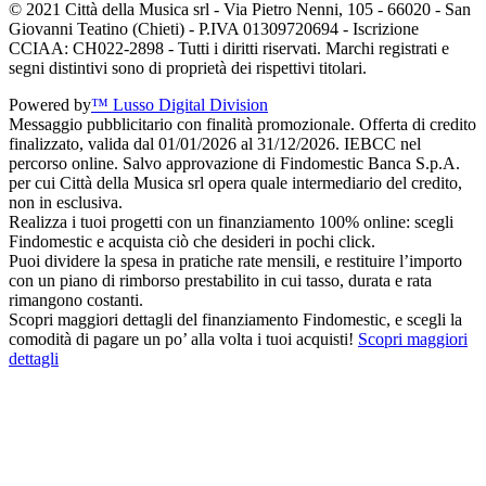
© 2021 Città della Musica srl - Via Pietro Nenni, 105 - 66020 - San
Giovanni Teatino (Chieti) - P.IVA 01309720694 - Iscrizione
CCIAA: CH022-2898 - Tutti i diritti riservati. Marchi registrati e
segni distintivi sono di proprietà dei rispettivi titolari.
Powered by
™ Lusso Digital Division
Messaggio pubblicitario con finalità promozionale. Offerta di credito
finalizzato, valida dal 01/01/2026 al 31/12/2026. IEBCC nel
percorso online. Salvo approvazione di Findomestic Banca S.p.A.
per cui Città della Musica srl opera quale intermediario del credito,
non in esclusiva.
Realizza i tuoi progetti con un finanziamento 100% online: scegli
Findomestic e acquista ciò che desideri in pochi click.
Puoi dividere la spesa in pratiche rate mensili, e restituire l’importo
con un piano di rimborso prestabilito in cui tasso, durata e rata
rimangono costanti.
Scopri maggiori dettagli del finanziamento Findomestic, e scegli la
comodità di pagare un po’ alla volta i tuoi acquisti!
Scopri maggiori
dettagli