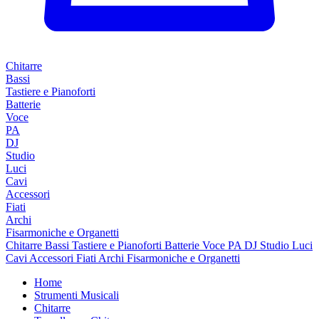
Chitarre
Bassi
Tastiere e Pianoforti
Batterie
Voce
PA
DJ
Studio
Luci
Cavi
Accessori
Fiati
Archi
Fisarmoniche e Organetti
Chitarre
Bassi
Tastiere e Pianoforti
Batterie
Voce
PA
DJ
Studio
Luci
Cavi
Accessori
Fiati
Archi
Fisarmoniche e Organetti
Home
Strumenti Musicali
Chitarre