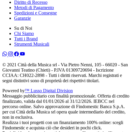
Diritto di Recesso
Metodi di Pagamento
Spedizioni e Consegne
Garanzie
Su di Noi
Chi Siamo
Tutti i Brand
Strumenti Musicali
© 2021 Città della Musica srl - Via Pietro Nenni, 105 - 66020 - San
Giovanni Teatino (Chieti) - P.IVA 01309720694 - Iscrizione
CCIAA: CH022-2898 - Tutti i diritti riservati. Marchi registrati e
segni distintivi sono di proprietà dei rispettivi titolari.
Powered by
™ Lusso Digital Division
Messaggio pubblicitario con finalità promozionale. Offerta di credito
finalizzato, valida dal 01/01/2026 al 31/12/2026. IEBCC nel
percorso online. Salvo approvazione di Findomestic Banca S.p.A.
per cui Città della Musica srl opera quale intermediario del credito,
non in esclusiva.
Realizza i tuoi progetti con un finanziamento 100% online: scegli
Findomestic e acquista ciò che desideri in pochi click.