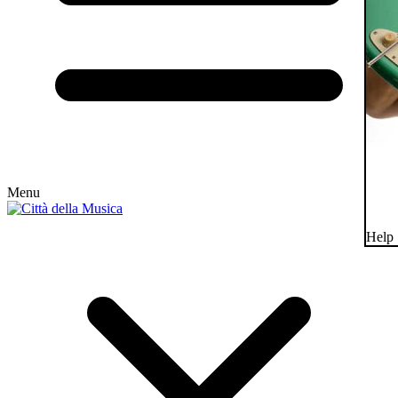
Menu
Help