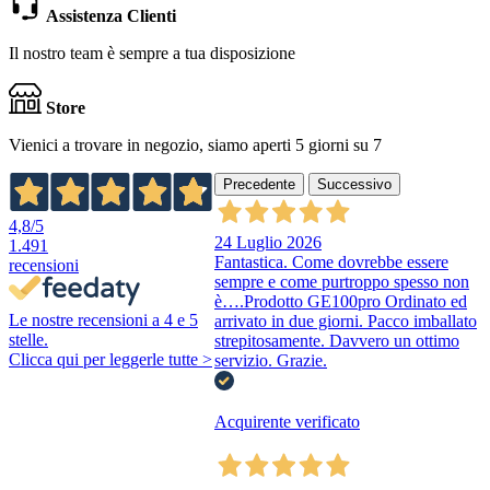
Assistenza Clienti
Il nostro team è sempre a tua disposizione
Store
Vienici a trovare in negozio, siamo aperti 5 giorni su 7
Precedente
Successivo
4,8
/5
24 Luglio 2026
1.491
Fantastica. Come dovrebbe essere
recensioni
sempre e come purtroppo spesso non
è….Prodotto GE100pro Ordinato ed
Le nostre recensioni a 4 e 5
arrivato in due giorni. Pacco imballato
stelle.
strepitosamente. Davvero un ottimo
Clicca qui per leggerle tutte >
servizio. Grazie.
Acquirente verificato