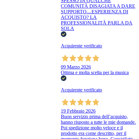
SPESSO IN QUALCHE
COMUNITÀ DISAGIATA A DARE
SUPPORTO....ESPERIENZA DI
ACQUISTO? LA
PROFESSIONALITÀ PARLA DA
SOLA
Acquirente verificato
09 Marzo 2026
Ottima e molta scelta per la musica
Acquirente verificato
19 Febbraio 2026
Buon servizio prima dell’acquisto,
hanno risposto a tutte le mie domande.
Poi spedizione molto veloce e il
prodotto era come descritto, per il
momento funziona bene. Consigliato.