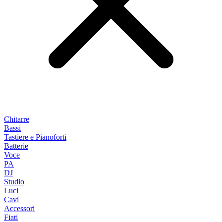
Chitarre
Bassi
Tastiere e Pianoforti
Batterie
Voce
PA
DJ
Studio
Luci
Cavi
Accessori
Fiati