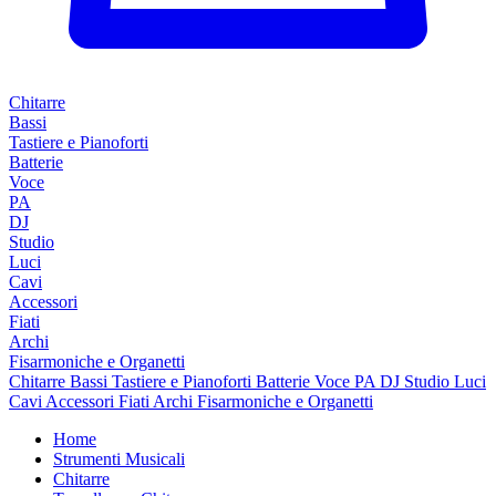
Chitarre
Bassi
Tastiere e Pianoforti
Batterie
Voce
PA
DJ
Studio
Luci
Cavi
Accessori
Fiati
Archi
Fisarmoniche e Organetti
Chitarre
Bassi
Tastiere e Pianoforti
Batterie
Voce
PA
DJ
Studio
Luci
Cavi
Accessori
Fiati
Archi
Fisarmoniche e Organetti
Home
Strumenti Musicali
Chitarre