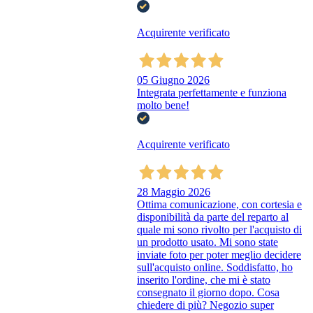
Acquirente verificato
05 Giugno 2026
Integrata perfettamente e funziona
molto bene!
Acquirente verificato
28 Maggio 2026
Ottima comunicazione, con cortesia e
disponibilità da parte del reparto al
quale mi sono rivolto per l'acquisto di
un prodotto usato. Mi sono state
inviate foto per poter meglio decidere
sull'acquisto online. Soddisfatto, ho
inserito l'ordine, che mi è stato
consegnato il giorno dopo. Cosa
chiedere di più? Negozio super