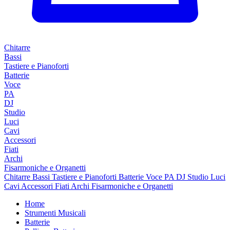
Chitarre
Bassi
Tastiere e Pianoforti
Batterie
Voce
PA
DJ
Studio
Luci
Cavi
Accessori
Fiati
Archi
Fisarmoniche e Organetti
Chitarre
Bassi
Tastiere e Pianoforti
Batterie
Voce
PA
DJ
Studio
Luci
Cavi
Accessori
Fiati
Archi
Fisarmoniche e Organetti
Home
Strumenti Musicali
Batterie