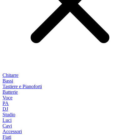
Chitarre
Bassi
Tastiere e Pianoforti
Batterie
Voce
PA
DJ
Studio
Luci
Cavi
Accessori
Fiati