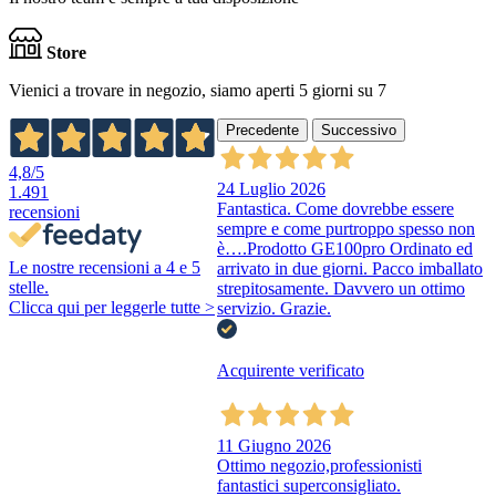
Store
Vienici a trovare in negozio, siamo aperti 5 giorni su 7
Precedente
Successivo
4,8
/5
24 Luglio 2026
1.491
Fantastica. Come dovrebbe essere
recensioni
sempre e come purtroppo spesso non
è….Prodotto GE100pro Ordinato ed
Le nostre recensioni a 4 e 5
arrivato in due giorni. Pacco imballato
stelle.
strepitosamente. Davvero un ottimo
Clicca qui per leggerle tutte >
servizio. Grazie.
Acquirente verificato
11 Giugno 2026
Ottimo negozio,professionisti
fantastici superconsigliato.