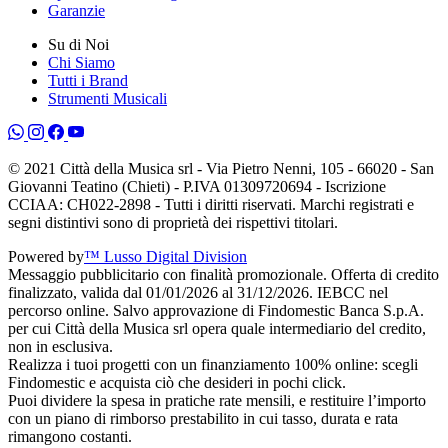
Garanzie
Su di Noi
Chi Siamo
Tutti i Brand
Strumenti Musicali
© 2021 Città della Musica srl - Via Pietro Nenni, 105 - 66020 - San
Giovanni Teatino (Chieti) - P.IVA 01309720694 - Iscrizione
CCIAA: CH022-2898 - Tutti i diritti riservati. Marchi registrati e
segni distintivi sono di proprietà dei rispettivi titolari.
Powered by
™ Lusso Digital Division
Messaggio pubblicitario con finalità promozionale. Offerta di credito
finalizzato, valida dal 01/01/2026 al 31/12/2026. IEBCC nel
percorso online. Salvo approvazione di Findomestic Banca S.p.A.
per cui Città della Musica srl opera quale intermediario del credito,
non in esclusiva.
Realizza i tuoi progetti con un finanziamento 100% online: scegli
Findomestic e acquista ciò che desideri in pochi click.
Puoi dividere la spesa in pratiche rate mensili, e restituire l’importo
con un piano di rimborso prestabilito in cui tasso, durata e rata
rimangono costanti.