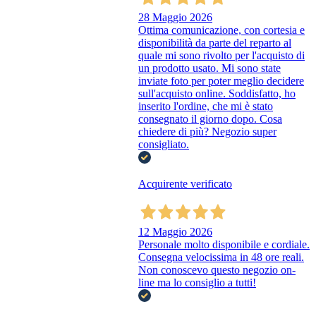
28 Maggio 2026
Ottima comunicazione, con cortesia e
disponibilità da parte del reparto al
quale mi sono rivolto per l'acquisto di
un prodotto usato. Mi sono state
inviate foto per poter meglio decidere
sull'acquisto online. Soddisfatto, ho
inserito l'ordine, che mi è stato
consegnato il giorno dopo. Cosa
chiedere di più? Negozio super
consigliato.
Acquirente verificato
12 Maggio 2026
Personale molto disponibile e cordiale.
Consegna velocissima in 48 ore reali.
Non conoscevo questo negozio on-
line ma lo consiglio a tutti!