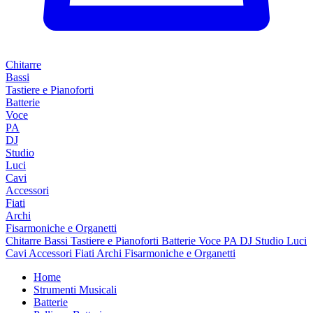
Chitarre
Bassi
Tastiere e Pianoforti
Batterie
Voce
PA
DJ
Studio
Luci
Cavi
Accessori
Fiati
Archi
Fisarmoniche e Organetti
Chitarre
Bassi
Tastiere e Pianoforti
Batterie
Voce
PA
DJ
Studio
Luci
Cavi
Accessori
Fiati
Archi
Fisarmoniche e Organetti
Home
Strumenti Musicali
Batterie