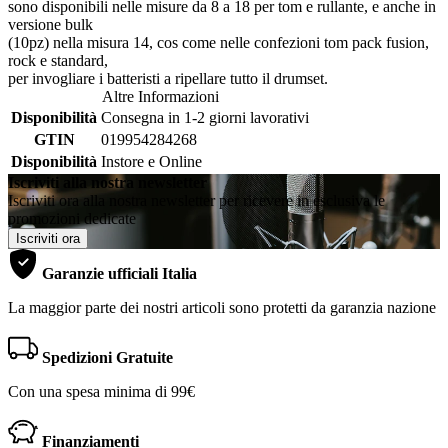
sono disponibili nelle misure da 8 a 18 per tom e rullante, e anche in
versione bulk
(10pz) nella misura 14, cos come nelle confezioni tom pack fusion,
rock e standard,
per invogliare i batteristi a ripellare tutto il drumset.
Altre Informazioni
Disponibilità
Consegna in 1-2 giorni lavorativi
GTIN
019954284268
Disponibilità
Instore e Online
Iscriviti alla nostra newsletter
Iscriviti ora alla nostra newsletter per ricevere in esclusiva le
promozioni dedicate
Iscriviti ora
Garanzie ufficiali Italia
La maggior parte dei nostri articoli sono protetti da garanzia nazione
Spedizioni Gratuite
Con una spesa minima di 99€
Finanziamenti