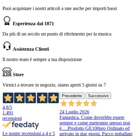
Puoi acquistare i nostri articoli a rate anche per importi bassi
Esperienza dal 1871
Da più di un secolo un punto di riferimento per la musica
Assistenza Clienti
Il nostro team è sempre a tua disposizione
Store
Vienici a trovare in negozio, siamo aperti 5 giorni su 7
Precedente
Successivo
4,8
/5
24 Luglio 2026
1.491
Fantastica. Come dovrebbe essere
recensioni
sempre e come purtroppo spesso non
è….Prodotto GE100pro Ordinato ed
Le nostre recensioni a 4 e 5
arrivato in due giorni. Pacco imballato