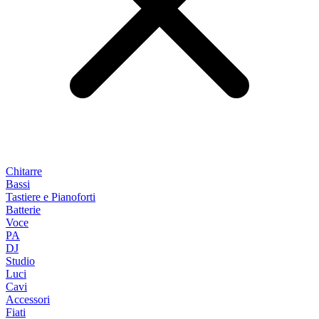
Chitarre
Bassi
Tastiere e Pianoforti
Batterie
Voce
PA
DJ
Studio
Luci
Cavi
Accessori
Fiati