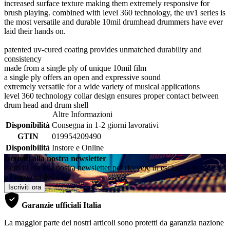
increased surface texture making them extremely responsive for
brush playing. combined with level 360 technology, the uv1 series is
the most versatile and durable 10mil drumhead drummers have ever
laid their hands on.
patented uv-cured coating provides unmatched durability and
consistency
made from a single ply of unique 10mil film
a single ply offers an open and expressive sound
extremely versatile for a wide variety of musical applications
level 360 technology collar design ensures proper contact between
drum head and drum shell
Altre Informazioni
Disponibilità
Consegna in 1-2 giorni lavorativi
GTIN
019954209490
Disponibilità
Instore e Online
Iscriviti alla nostra newsletter
Iscriviti ora alla nostra newsletter per ricevere in esclusiva le
promozioni dedicate
Iscriviti ora
Garanzie ufficiali Italia
La maggior parte dei nostri articoli sono protetti da garanzia nazione