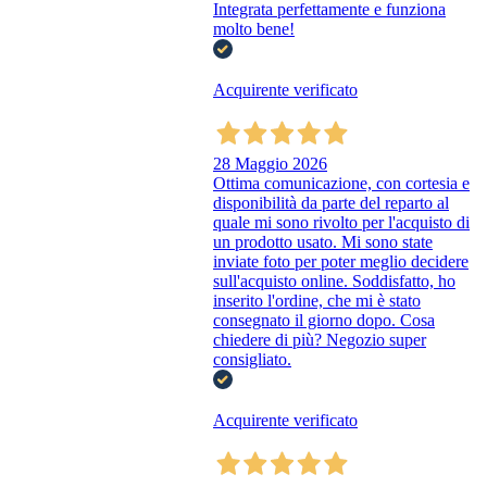
Integrata perfettamente e funziona
molto bene!
Acquirente verificato
28 Maggio 2026
Ottima comunicazione, con cortesia e
disponibilità da parte del reparto al
quale mi sono rivolto per l'acquisto di
un prodotto usato. Mi sono state
inviate foto per poter meglio decidere
sull'acquisto online. Soddisfatto, ho
inserito l'ordine, che mi è stato
consegnato il giorno dopo. Cosa
chiedere di più? Negozio super
consigliato.
Acquirente verificato