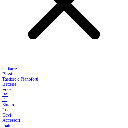
Chitarre
Bassi
Tastiere e Pianoforti
Batterie
Voce
PA
DJ
Studio
Luci
Cavi
Accessori
Fiati