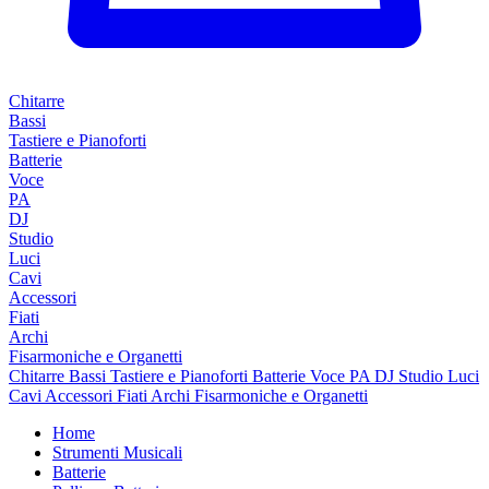
Chitarre
Bassi
Tastiere e Pianoforti
Batterie
Voce
PA
DJ
Studio
Luci
Cavi
Accessori
Fiati
Archi
Fisarmoniche e Organetti
Chitarre
Bassi
Tastiere e Pianoforti
Batterie
Voce
PA
DJ
Studio
Luci
Cavi
Accessori
Fiati
Archi
Fisarmoniche e Organetti
Home
Strumenti Musicali
Batterie