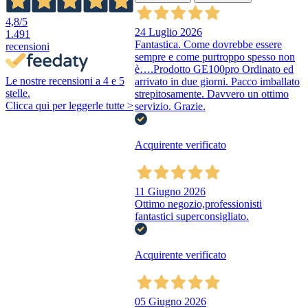
4,8
/5
24 Luglio 2026
1.491
Fantastica. Come dovrebbe essere
recensioni
sempre e come purtroppo spesso non
è….Prodotto GE100pro Ordinato ed
Le nostre recensioni a 4 e 5
arrivato in due giorni. Pacco imballato
stelle.
strepitosamente. Davvero un ottimo
Clicca qui per leggerle tutte >
servizio. Grazie.
Acquirente verificato
11 Giugno 2026
Ottimo negozio,professionisti
fantastici superconsigliato.
Acquirente verificato
05 Giugno 2026