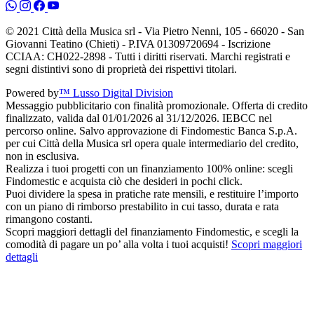
© 2021 Città della Musica srl - Via Pietro Nenni, 105 - 66020 - San
Giovanni Teatino (Chieti) - P.IVA 01309720694 - Iscrizione
CCIAA: CH022-2898 - Tutti i diritti riservati. Marchi registrati e
segni distintivi sono di proprietà dei rispettivi titolari.
Powered by
™ Lusso Digital Division
Messaggio pubblicitario con finalità promozionale. Offerta di credito
finalizzato, valida dal 01/01/2026 al 31/12/2026. IEBCC nel
percorso online. Salvo approvazione di Findomestic Banca S.p.A.
per cui Città della Musica srl opera quale intermediario del credito,
non in esclusiva.
Realizza i tuoi progetti con un finanziamento 100% online: scegli
Findomestic e acquista ciò che desideri in pochi click.
Puoi dividere la spesa in pratiche rate mensili, e restituire l’importo
con un piano di rimborso prestabilito in cui tasso, durata e rata
rimangono costanti.
Scopri maggiori dettagli del finanziamento Findomestic, e scegli la
comodità di pagare un po’ alla volta i tuoi acquisti!
Scopri maggiori
dettagli