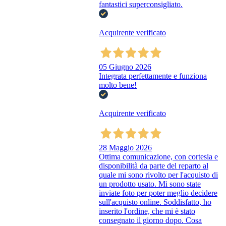
fantastici superconsigliato.
Acquirente verificato
05 Giugno 2026
Integrata perfettamente e funziona
molto bene!
Acquirente verificato
28 Maggio 2026
Ottima comunicazione, con cortesia e
disponibilità da parte del reparto al
quale mi sono rivolto per l'acquisto di
un prodotto usato. Mi sono state
inviate foto per poter meglio decidere
sull'acquisto online. Soddisfatto, ho
inserito l'ordine, che mi è stato
consegnato il giorno dopo. Cosa