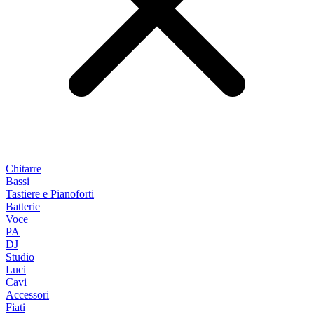
Chitarre
Bassi
Tastiere e Pianoforti
Batterie
Voce
PA
DJ
Studio
Luci
Cavi
Accessori
Fiati