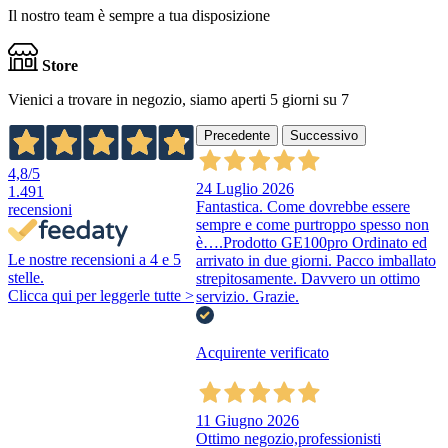
Il nostro team è sempre a tua disposizione
Store
Vienici a trovare in negozio, siamo aperti 5 giorni su 7
Precedente
Successivo
4,8
/5
24 Luglio 2026
1.491
Fantastica. Come dovrebbe essere
recensioni
sempre e come purtroppo spesso non
è….Prodotto GE100pro Ordinato ed
Le nostre recensioni a 4 e 5
arrivato in due giorni. Pacco imballato
stelle.
strepitosamente. Davvero un ottimo
Clicca qui per leggerle tutte >
servizio. Grazie.
Acquirente verificato
11 Giugno 2026
Ottimo negozio,professionisti