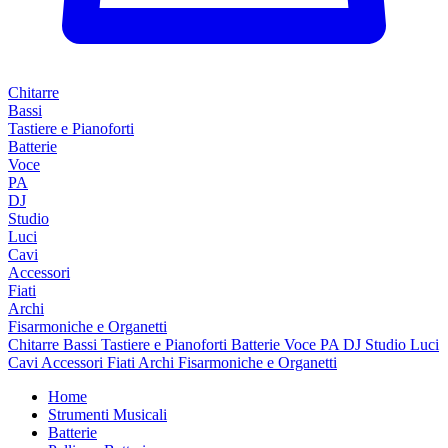
Chitarre
Bassi
Tastiere e Pianoforti
Batterie
Voce
PA
DJ
Studio
Luci
Cavi
Accessori
Fiati
Archi
Fisarmoniche e Organetti
Chitarre
Bassi
Tastiere e Pianoforti
Batterie
Voce
PA
DJ
Studio
Luci
Cavi
Accessori
Fiati
Archi
Fisarmoniche e Organetti
Home
Strumenti Musicali
Batterie