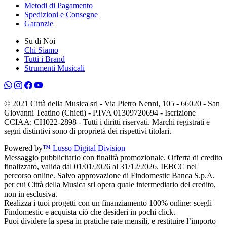
Metodi di Pagamento
Spedizioni e Consegne
Garanzie
Su di Noi
Chi Siamo
Tutti i Brand
Strumenti Musicali
© 2021 Città della Musica srl - Via Pietro Nenni, 105 - 66020 - San
Giovanni Teatino (Chieti) - P.IVA 01309720694 - Iscrizione
CCIAA: CH022-2898 - Tutti i diritti riservati. Marchi registrati e
segni distintivi sono di proprietà dei rispettivi titolari.
Powered by
™ Lusso Digital Division
Messaggio pubblicitario con finalità promozionale. Offerta di credito
finalizzato, valida dal 01/01/2026 al 31/12/2026. IEBCC nel
percorso online. Salvo approvazione di Findomestic Banca S.p.A.
per cui Città della Musica srl opera quale intermediario del credito,
non in esclusiva.
Realizza i tuoi progetti con un finanziamento 100% online: scegli
Findomestic e acquista ciò che desideri in pochi click.
Puoi dividere la spesa in pratiche rate mensili, e restituire l’importo