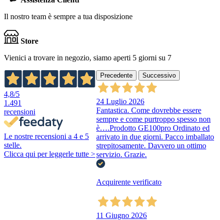
Il nostro team è sempre a tua disposizione
Store
Vienici a trovare in negozio, siamo aperti 5 giorni su 7
Precedente
Successivo
4,8
/5
24 Luglio 2026
1.491
Fantastica. Come dovrebbe essere
recensioni
sempre e come purtroppo spesso non
è….Prodotto GE100pro Ordinato ed
Le nostre recensioni a 4 e 5
arrivato in due giorni. Pacco imballato
stelle.
strepitosamente. Davvero un ottimo
Clicca qui per leggerle tutte >
servizio. Grazie.
Acquirente verificato
11 Giugno 2026