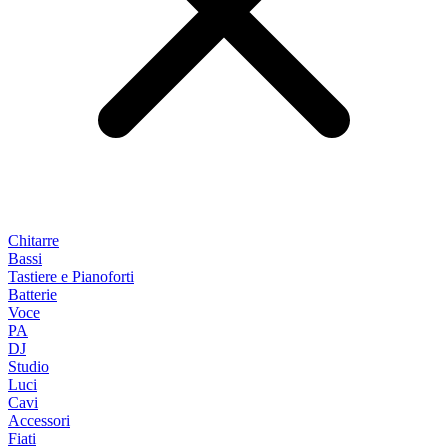
Chitarre
Bassi
Tastiere e Pianoforti
Batterie
Voce
PA
DJ
Studio
Luci
Cavi
Accessori
Fiati