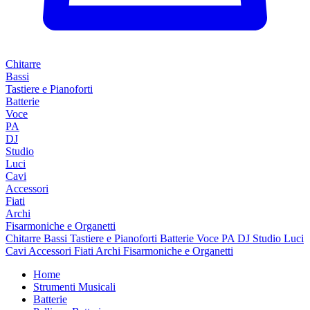
Chitarre
Bassi
Tastiere e Pianoforti
Batterie
Voce
PA
DJ
Studio
Luci
Cavi
Accessori
Fiati
Archi
Fisarmoniche e Organetti
Chitarre
Bassi
Tastiere e Pianoforti
Batterie
Voce
PA
DJ
Studio
Luci
Cavi
Accessori
Fiati
Archi
Fisarmoniche e Organetti
Home
Strumenti Musicali
Batterie