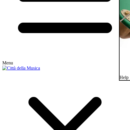
Menu
Help