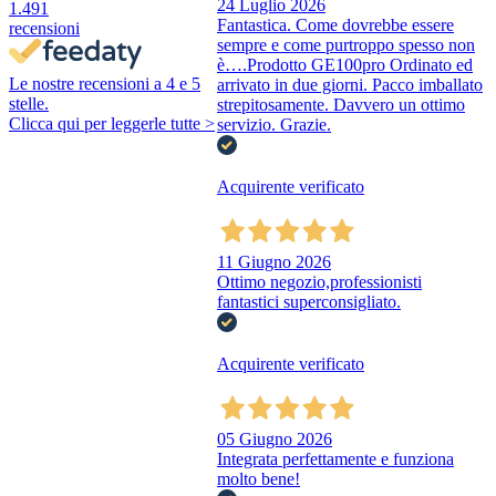
24 Luglio 2026
1.491
Fantastica. Come dovrebbe essere
recensioni
sempre e come purtroppo spesso non
è….Prodotto GE100pro Ordinato ed
Le nostre recensioni a 4 e 5
arrivato in due giorni. Pacco imballato
stelle.
strepitosamente. Davvero un ottimo
Clicca qui per leggerle tutte >
servizio. Grazie.
Acquirente verificato
11 Giugno 2026
Ottimo negozio,professionisti
fantastici superconsigliato.
Acquirente verificato
05 Giugno 2026
Integrata perfettamente e funziona
molto bene!