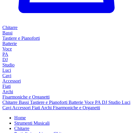
Chitarre
Bassi
Tastiere e Pianoforti
Batterie
Voce
PA
DJ
Studio
Luci
Cavi
Accessori
Fiati
Archi
Fisarmoniche e Organetti
Chitarre
Bassi
Tastiere e Pianoforti
Batterie
Voce
PA
DJ
Studio
Luci
Cavi
Accessori
Fiati
Archi
Fisarmoniche e Organetti
Home
Strumenti Musicali
Chitarre