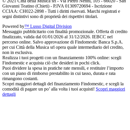
© 2021 Città della Musica srl - Via Pietro Nenni, 105 - 66020 - San
Giovanni Teatino (Chieti) - P.IVA 01309720694 - Iscrizione
CCIAA: CH022-2898 - Tutti i diritti riservati. Marchi registrati e
segni distintivi sono di proprietà dei rispettivi titolari.
Powered by
™ Lusso Digital Division
Messaggio pubblicitario con finalità promozionale. Offerta di credito
finalizzato, valida dal 01/01/2026 al 31/12/2026. IEBCC nel
percorso online. Salvo approvazione di Findomestic Banca S.p.A.
per cui Città della Musica srl opera quale intermediario del credito,
non in esclusiva.
Realizza i tuoi progetti con un finanziamento 100% online: scegli
Findomestic e acquista ciò che desideri in pochi click.
Puoi dividere la spesa in pratiche rate mensili, e restituire l’importo
con un piano di rimborso prestabilito in cui tasso, durata e rata
rimangono costanti.
Scopri maggiori dettagli del finanziamento Findomestic, e scegli la
comodità di pagare un po’ alla volta i tuoi acquisti!
Scopri maggiori
dettagli