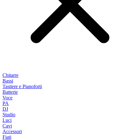
Chitarre
Bassi
Tastiere e Pianoforti
Batterie
Voce
PA
DJ
Studio
Luci
Cavi
Accessori
Fiati