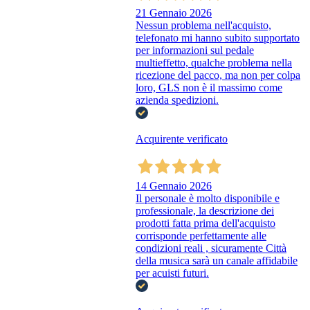
21 Gennaio 2026
Nessun problema nell'acquisto,
telefonato mi hanno subito supportato
per informazioni sul pedale
multieffetto, qualche problema nella
ricezione del pacco, ma non per colpa
loro, GLS non è il massimo come
azienda spedizioni.
Acquirente verificato
14 Gennaio 2026
Il personale è molto disponibile e
professionale, la descrizione dei
prodotti fatta prima dell'acquisto
corrisponde perfettamente alle
condizioni reali , sicuramente Città
della musica sarà un canale affidabile
per acuisti futuri.