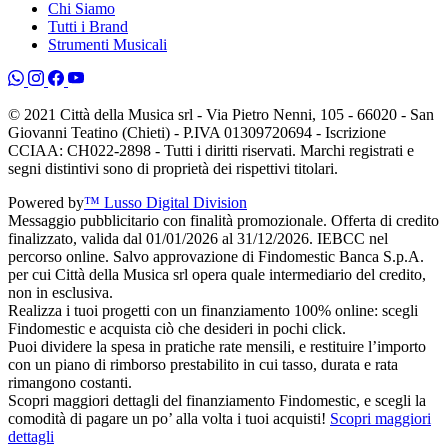
Chi Siamo
Tutti i Brand
Strumenti Musicali
© 2021 Città della Musica srl - Via Pietro Nenni, 105 - 66020 - San
Giovanni Teatino (Chieti) - P.IVA 01309720694 - Iscrizione
CCIAA: CH022-2898 - Tutti i diritti riservati. Marchi registrati e
segni distintivi sono di proprietà dei rispettivi titolari.
Powered by
™ Lusso Digital Division
Messaggio pubblicitario con finalità promozionale. Offerta di credito
finalizzato, valida dal 01/01/2026 al 31/12/2026. IEBCC nel
percorso online. Salvo approvazione di Findomestic Banca S.p.A.
per cui Città della Musica srl opera quale intermediario del credito,
non in esclusiva.
Realizza i tuoi progetti con un finanziamento 100% online: scegli
Findomestic e acquista ciò che desideri in pochi click.
Puoi dividere la spesa in pratiche rate mensili, e restituire l’importo
con un piano di rimborso prestabilito in cui tasso, durata e rata
rimangono costanti.
Scopri maggiori dettagli del finanziamento Findomestic, e scegli la
comodità di pagare un po’ alla volta i tuoi acquisti!
Scopri maggiori
dettagli