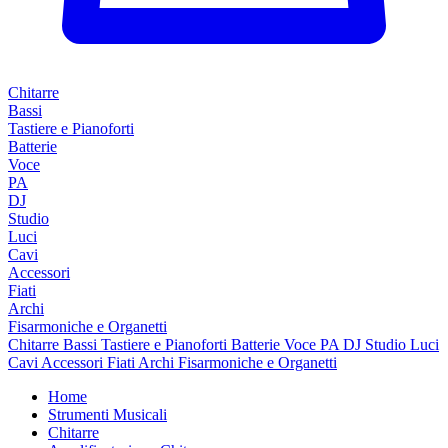
Chitarre
Bassi
Tastiere e Pianoforti
Batterie
Voce
PA
DJ
Studio
Luci
Cavi
Accessori
Fiati
Archi
Fisarmoniche e Organetti
Chitarre
Bassi
Tastiere e Pianoforti
Batterie
Voce
PA
DJ
Studio
Luci
Cavi
Accessori
Fiati
Archi
Fisarmoniche e Organetti
Home
Strumenti Musicali
Chitarre