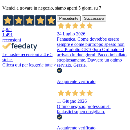
Vienici a trovare in negozio, siamo aperti 5 giorni su 7
Precedente
Successivo
4,8
/5
24 Luglio 2026
1.491
Fantastica. Come dovrebbe essere
recensioni
sempre e come purtroppo spesso non
è….Prodotto GE100pro Ordinato ed
Le nostre recensioni a 4 e 5
arrivato in due giorni. Pacco imballato
stelle.
strepitosamente. Davvero un ottimo
Clicca qui per leggerle tutte >
servizio. Grazie.
Acquirente verificato
11 Giugno 2026
Ottimo negozio,professionisti
fantastici superconsigliato.
Acquirente verificato