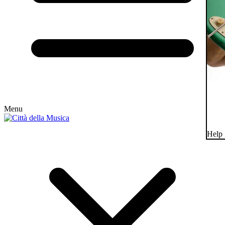
Menu
Help