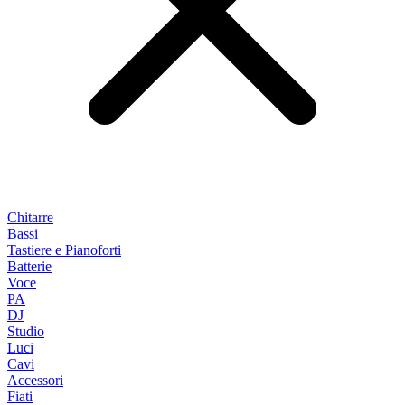
Chitarre
Bassi
Tastiere e Pianoforti
Batterie
Voce
PA
DJ
Studio
Luci
Cavi
Accessori
Fiati