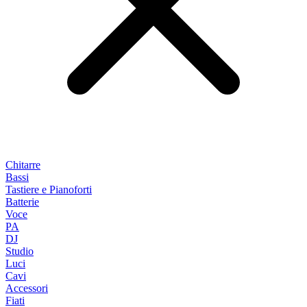
Chitarre
Bassi
Tastiere e Pianoforti
Batterie
Voce
PA
DJ
Studio
Luci
Cavi
Accessori
Fiati