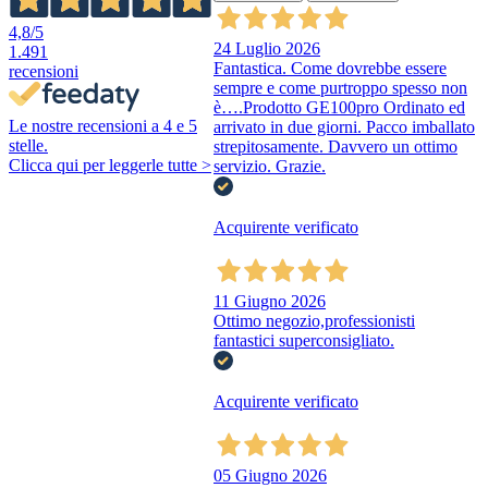
4,8
/5
24 Luglio 2026
1.491
Fantastica. Come dovrebbe essere
recensioni
sempre e come purtroppo spesso non
è….Prodotto GE100pro Ordinato ed
Le nostre recensioni a 4 e 5
arrivato in due giorni. Pacco imballato
stelle.
strepitosamente. Davvero un ottimo
Clicca qui per leggerle tutte >
servizio. Grazie.
Acquirente verificato
11 Giugno 2026
Ottimo negozio,professionisti
fantastici superconsigliato.
Acquirente verificato
05 Giugno 2026