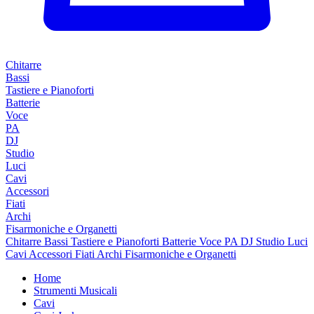
Chitarre
Bassi
Tastiere e Pianoforti
Batterie
Voce
PA
DJ
Studio
Luci
Cavi
Accessori
Fiati
Archi
Fisarmoniche e Organetti
Chitarre
Bassi
Tastiere e Pianoforti
Batterie
Voce
PA
DJ
Studio
Luci
Cavi
Accessori
Fiati
Archi
Fisarmoniche e Organetti
Home
Strumenti Musicali
Cavi