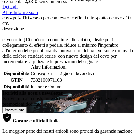
2,33 €
Dettagli
Altre Informazioni
ebs - pcf-dl10 - cavo per connessione effetti ultra-piatto deluxe - 10
cm.
descrizione
cavo corto (10 cm) con connettore ultra-piatto, ideale per il
collegamento di effetti a pedale. riduce al minimo l'ingombro
all'interno delle pedal boards. nuova serie deluxe, versione rinnovata
della celebre standard series, con nuovo design del cavo per
incrementare la pulizia e le prestazioni del segnale.
Altre Informazioni
Disponibilità
Consegna in 1-2 giorni lavorativi
GTIN
7332100071103
Disponibilità
Instore e Online
Iscriviti alla nostra newsletter
Iscriviti ora alla nostra newsletter per ricevere in esclusiva le
promozioni dedicate
Iscriviti ora
Garanzie ufficiali Italia
La maggior parte dei nostri articoli sono protetti da garanzia nazione