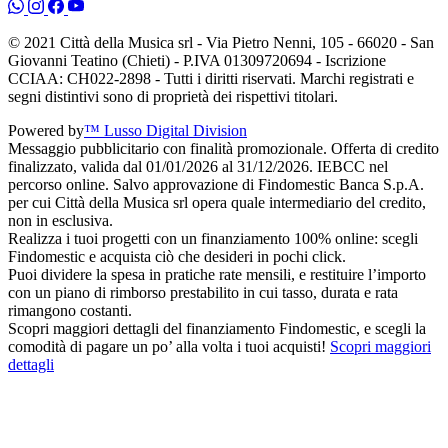
© 2021 Città della Musica srl - Via Pietro Nenni, 105 - 66020 - San
Giovanni Teatino (Chieti) - P.IVA 01309720694 - Iscrizione
CCIAA: CH022-2898 - Tutti i diritti riservati. Marchi registrati e
segni distintivi sono di proprietà dei rispettivi titolari.
Powered by
™ Lusso Digital Division
Messaggio pubblicitario con finalità promozionale. Offerta di credito
finalizzato, valida dal 01/01/2026 al 31/12/2026. IEBCC nel
percorso online. Salvo approvazione di Findomestic Banca S.p.A.
per cui Città della Musica srl opera quale intermediario del credito,
non in esclusiva.
Realizza i tuoi progetti con un finanziamento 100% online: scegli
Findomestic e acquista ciò che desideri in pochi click.
Puoi dividere la spesa in pratiche rate mensili, e restituire l’importo
con un piano di rimborso prestabilito in cui tasso, durata e rata
rimangono costanti.
Scopri maggiori dettagli del finanziamento Findomestic, e scegli la
comodità di pagare un po’ alla volta i tuoi acquisti!
Scopri maggiori
dettagli