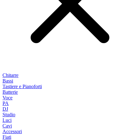
Chitarre
Bassi
Tastiere e Pianoforti
Batterie
Voce
PA
DJ
Studio
Luci
Cavi
Accessori
Fiati