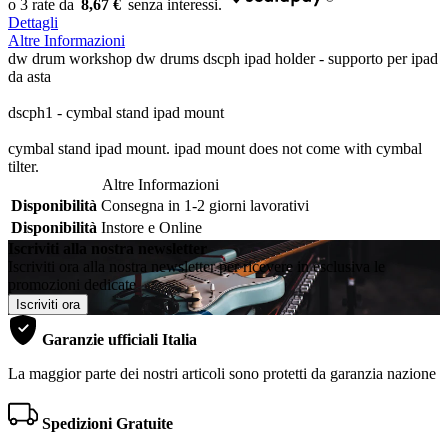
8,67 €
Dettagli
Altre Informazioni
dw drum workshop dw drums dscph ipad holder - supporto per ipad
da asta
dscph1 - cymbal stand ipad mount
cymbal stand ipad mount. ipad mount does not come with cymbal
tilter.
Altre Informazioni
Disponibilità
Consegna in 1-2 giorni lavorativi
Disponibilità
Instore e Online
Iscriviti alla nostra newsletter
Iscriviti ora alla nostra newsletter per ricevere in esclusiva le
promozioni dedicate
Iscriviti ora
Garanzie ufficiali Italia
La maggior parte dei nostri articoli sono protetti da garanzia nazione
Spedizioni Gratuite