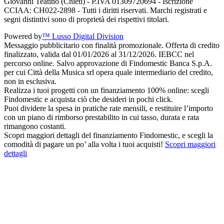
Giovanni Teatino (Chieti) - P.IVA 01309720694 - Iscrizione
CCIAA: CH022-2898 - Tutti i diritti riservati. Marchi registrati e
segni distintivi sono di proprietà dei rispettivi titolari.
Powered by
™ Lusso Digital Division
Messaggio pubblicitario con finalità promozionale. Offerta di credito
finalizzato, valida dal 01/01/2026 al 31/12/2026. IEBCC nel
percorso online. Salvo approvazione di Findomestic Banca S.p.A.
per cui Città della Musica srl opera quale intermediario del credito,
non in esclusiva.
Realizza i tuoi progetti con un finanziamento 100% online: scegli
Findomestic e acquista ciò che desideri in pochi click.
Puoi dividere la spesa in pratiche rate mensili, e restituire l’importo
con un piano di rimborso prestabilito in cui tasso, durata e rata
rimangono costanti.
Scopri maggiori dettagli del finanziamento Findomestic, e scegli la
comodità di pagare un po’ alla volta i tuoi acquisti!
Scopri maggiori
dettagli