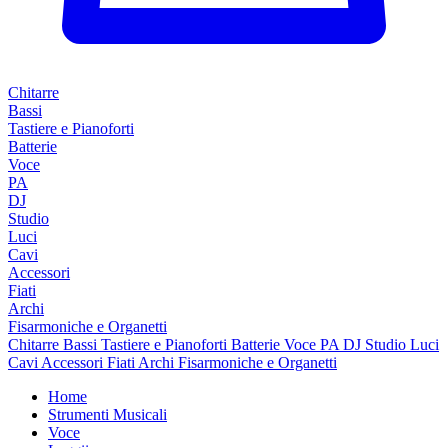
Chitarre
Bassi
Tastiere e Pianoforti
Batterie
Voce
PA
DJ
Studio
Luci
Cavi
Accessori
Fiati
Archi
Fisarmoniche e Organetti
Chitarre
Bassi
Tastiere e Pianoforti
Batterie
Voce
PA
DJ
Studio
Luci
Cavi
Accessori
Fiati
Archi
Fisarmoniche e Organetti
Home
Strumenti Musicali
Voce