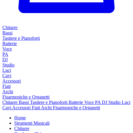
Chitarre
Bassi
Tastiere e Pianoforti
Batterie
Voce
PA
DJ
Studio
Luci
Cavi
Accessori
Fiati
Archi
Fisarmoniche e Organetti
Chitarre
Bassi
Tastiere e Pianoforti
Batterie
Voce
PA
DJ
Studio
Luci
Cavi
Accessori
Fiati
Archi
Fisarmoniche e Organetti
Home
Strumenti Musicali
Chitarre