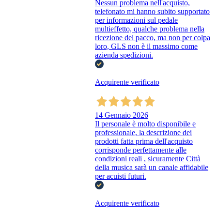
Nessun problema nell'acquisto,
telefonato mi hanno subito supportato
per informazioni sul pedale
multieffetto, qualche problema nella
ricezione del pacco, ma non per colpa
loro, GLS non è il massimo come
azienda spedizioni.
Acquirente verificato
14 Gennaio 2026
Il personale è molto disponibile e
professionale, la descrizione dei
prodotti fatta prima dell'acquisto
corrisponde perfettamente alle
condizioni reali , sicuramente Città
della musica sarà un canale affidabile
per acuisti futuri.
Acquirente verificato