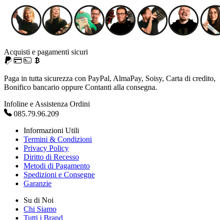
Acquisti e pagamenti sicuri
Paga in tutta sicurezza con PayPal, AlmaPay, Soisy, Carta di credito,
Bonifico bancario oppure Contanti alla consegna.
Infoline e Assistenza Ordini
085.79.96.209
Informazioni Utili
Termini & Condizioni
Privacy Policy
Diritto di Recesso
Metodi di Pagamento
Spedizioni e Consegne
Garanzie
Su di Noi
Chi Siamo
Tutti i Brand