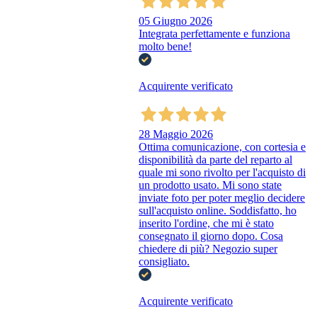
05 Giugno 2026
Integrata perfettamente e funziona
molto bene!
Acquirente verificato
28 Maggio 2026
Ottima comunicazione, con cortesia e
disponibilità da parte del reparto al
quale mi sono rivolto per l'acquisto di
un prodotto usato. Mi sono state
inviate foto per poter meglio decidere
sull'acquisto online. Soddisfatto, ho
inserito l'ordine, che mi è stato
consegnato il giorno dopo. Cosa
chiedere di più? Negozio super
consigliato.
Acquirente verificato