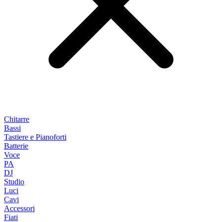
Chitarre
Bassi
Tastiere e Pianoforti
Batterie
Voce
PA
DJ
Studio
Luci
Cavi
Accessori
Fiati