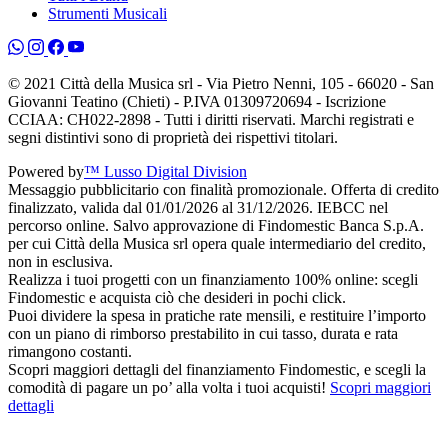
Strumenti Musicali
© 2021 Città della Musica srl - Via Pietro Nenni, 105 - 66020 - San
Giovanni Teatino (Chieti) - P.IVA 01309720694 - Iscrizione
CCIAA: CH022-2898 - Tutti i diritti riservati. Marchi registrati e
segni distintivi sono di proprietà dei rispettivi titolari.
Powered by
™ Lusso Digital Division
Messaggio pubblicitario con finalità promozionale. Offerta di credito
finalizzato, valida dal 01/01/2026 al 31/12/2026. IEBCC nel
percorso online. Salvo approvazione di Findomestic Banca S.p.A.
per cui Città della Musica srl opera quale intermediario del credito,
non in esclusiva.
Realizza i tuoi progetti con un finanziamento 100% online: scegli
Findomestic e acquista ciò che desideri in pochi click.
Puoi dividere la spesa in pratiche rate mensili, e restituire l’importo
con un piano di rimborso prestabilito in cui tasso, durata e rata
rimangono costanti.
Scopri maggiori dettagli del finanziamento Findomestic, e scegli la
comodità di pagare un po’ alla volta i tuoi acquisti!
Scopri maggiori
dettagli