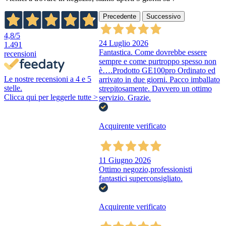
Precedente
Successivo
4,8
/5
24 Luglio 2026
1.491
Fantastica. Come dovrebbe essere
recensioni
sempre e come purtroppo spesso non
è….Prodotto GE100pro Ordinato ed
Le nostre recensioni a 4 e 5
arrivato in due giorni. Pacco imballato
stelle.
strepitosamente. Davvero un ottimo
Clicca qui per leggerle tutte >
servizio. Grazie.
Acquirente verificato
11 Giugno 2026
Ottimo negozio,professionisti
fantastici superconsigliato.
Acquirente verificato