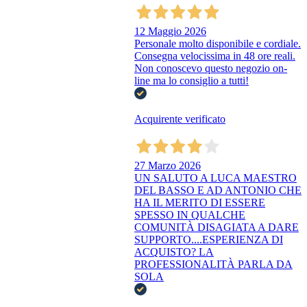
12 Maggio 2026
Personale molto disponibile e cordiale.
Consegna velocissima in 48 ore reali.
Non conoscevo questo negozio on-
line ma lo consiglio a tutti!
Acquirente verificato
27 Marzo 2026
UN SALUTO A LUCA MAESTRO
DEL BASSO E AD ANTONIO CHE
HA IL MERITO DI ESSERE
SPESSO IN QUALCHE
COMUNITÀ DISAGIATA A DARE
SUPPORTO....ESPERIENZA DI
ACQUISTO? LA
PROFESSIONALITÀ PARLA DA
SOLA