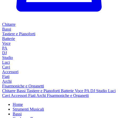
Chitarre
Bassi
Tastiere e Pianoforti
Batterie
Voce
PA
DJ
Studio
Luci
Cavi
Accessori
Fiati
Archi
Fisarmoniche e Organetti
Chitarre
Bassi
Tastiere e Pianoforti
Batterie
Voce
PA
DJ
Studio
Luci
Cavi
Accessori
Fiati
Archi
Fisarmoniche e Organetti
Home
Strumenti Musicali
Bassi