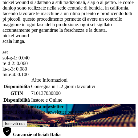
nickel wound si adattano a stili tradizionali, slap o al pettro. le corde
dunlop sono realizzate nella sede centrale di benicia, in california,
facendo lavorare le macchine a un ritmo pi lento e producendo lotti
pi piccoli. questo procedimento permette di avere un controllo
maggiore in ogni fase della produzione. ogni set sigillato
accuratamente per garantirne la freschezza e la durata.
nickel wound.
scala lunga.
set
sol-g-1: 0.040
re-d-2: 0.060
la-a-3: 0.080
mi-e-4: 0.100
Altre Informazioni
Disponibilità
Consegna in 1-2 giorni lavorativi
GTIN
710137030800
Disponibilità
Instore e Online
Iscriviti alla nostra newsletter
Iscriviti ora alla nostra newsletter per ricevere in esclusiva le
promozioni dedicate
Iscriviti ora
Garanzie ufficiali Italia