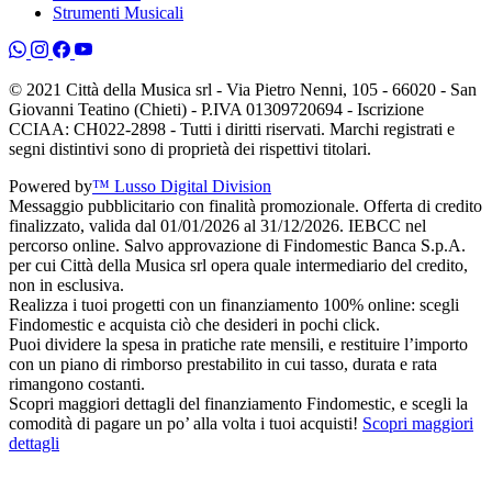
Strumenti Musicali
© 2021 Città della Musica srl - Via Pietro Nenni, 105 - 66020 - San
Giovanni Teatino (Chieti) - P.IVA 01309720694 - Iscrizione
CCIAA: CH022-2898 - Tutti i diritti riservati. Marchi registrati e
segni distintivi sono di proprietà dei rispettivi titolari.
Powered by
™ Lusso Digital Division
Messaggio pubblicitario con finalità promozionale. Offerta di credito
finalizzato, valida dal 01/01/2026 al 31/12/2026. IEBCC nel
percorso online. Salvo approvazione di Findomestic Banca S.p.A.
per cui Città della Musica srl opera quale intermediario del credito,
non in esclusiva.
Realizza i tuoi progetti con un finanziamento 100% online: scegli
Findomestic e acquista ciò che desideri in pochi click.
Puoi dividere la spesa in pratiche rate mensili, e restituire l’importo
con un piano di rimborso prestabilito in cui tasso, durata e rata
rimangono costanti.
Scopri maggiori dettagli del finanziamento Findomestic, e scegli la
comodità di pagare un po’ alla volta i tuoi acquisti!
Scopri maggiori
dettagli