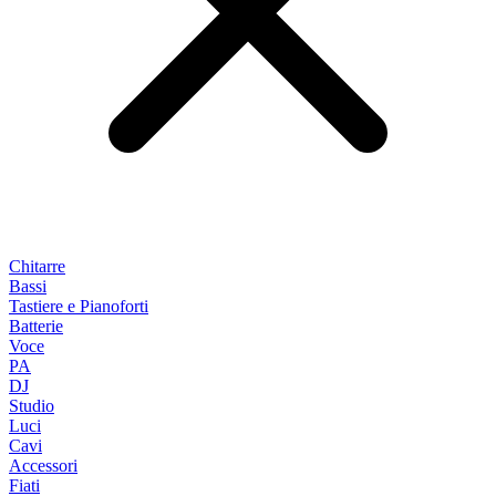
Chitarre
Bassi
Tastiere e Pianoforti
Batterie
Voce
PA
DJ
Studio
Luci
Cavi
Accessori
Fiati