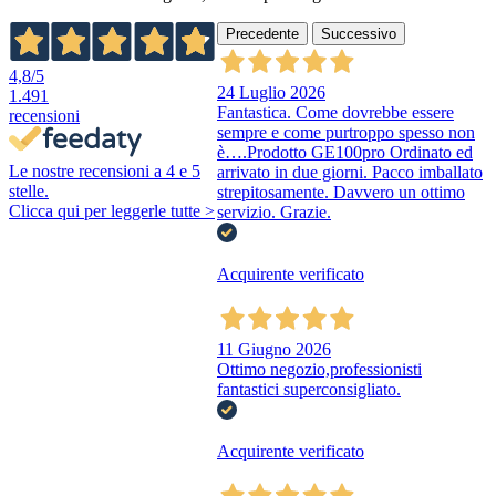
Precedente
Successivo
4,8
/5
24 Luglio 2026
1.491
Fantastica. Come dovrebbe essere
recensioni
sempre e come purtroppo spesso non
è….Prodotto GE100pro Ordinato ed
Le nostre recensioni a 4 e 5
arrivato in due giorni. Pacco imballato
stelle.
strepitosamente. Davvero un ottimo
Clicca qui per leggerle tutte >
servizio. Grazie.
Acquirente verificato
11 Giugno 2026
Ottimo negozio,professionisti
fantastici superconsigliato.
Acquirente verificato