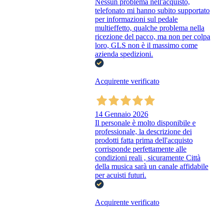
Nessun problema nell'acquisto,
telefonato mi hanno subito supportato
per informazioni sul pedale
multieffetto, qualche problema nella
ricezione del pacco, ma non per colpa
loro, GLS non è il massimo come
azienda spedizioni.
Acquirente verificato
14 Gennaio 2026
Il personale è molto disponibile e
professionale, la descrizione dei
prodotti fatta prima dell'acquisto
corrisponde perfettamente alle
condizioni reali , sicuramente Città
della musica sarà un canale affidabile
per acuisti futuri.
Acquirente verificato