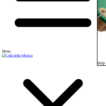
Menu
Help