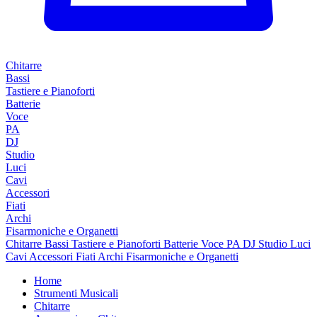
Chitarre
Bassi
Tastiere e Pianoforti
Batterie
Voce
PA
DJ
Studio
Luci
Cavi
Accessori
Fiati
Archi
Fisarmoniche e Organetti
Chitarre
Bassi
Tastiere e Pianoforti
Batterie
Voce
PA
DJ
Studio
Luci
Cavi
Accessori
Fiati
Archi
Fisarmoniche e Organetti
Home
Strumenti Musicali
Chitarre