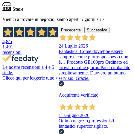
Store
Vienici a trovare in negozio, siamo aperti 5 giorni su 7
Precedente
Successivo
4,8
/5
24 Luglio 2026
1.491
Fantastica. Come dovrebbe essere
recensioni
sempre e come purtroppo spesso non
è….Prodotto GE100pro Ordinato ed
Le nostre recensioni a 4 e 5
arrivato in due giorni. Pacco imballato
stelle.
strepitosamente. Davvero un ottimo
Clicca qui per leggerle tutte >
servizio. Grazie.
Acquirente verificato
11 Giugno 2026
Ottimo negozio,professionisti
fantastici superconsigliato.