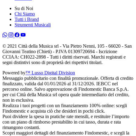
Su di Noi
Chi Siamo
Tutti i Brand
Strumenti Musicali
© 2021 Città della Musica srl - Via Pietro Nenni, 105 - 66020 - San
Giovanni Teatino (Chieti) - P.IVA 01309720694 - Iscrizione
CCIAA: CH022-2898 - Tutti i diritti riservati. Marchi registrati e
segni distintivi sono di proprietà dei rispettivi titolari.
Powered by
™ Lusso Digital Division
Messaggio pubblicitario con finalità promozionale. Offerta di credito
finalizzato, valida dal 01/01/2026 al 31/12/2026. IEBCC nel
percorso online. Salvo approvazione di Findomestic Banca S.p.A.
per cui Città della Musica srl opera quale intermediario del credito,
non in esclusiva.
Realizza i tuoi progetti con un finanziamento 100% online: scegli
Findomestic e acquista ciò che desideri in pochi click.
Puoi dividere la spesa in pratiche rate mensili, e restituire l’importo
con un piano di rimborso prestabilito in cui tasso, durata e rata
rimangono costanti.
Scopri maggiori dettagli del finanziamento Findomestic, e scegli la