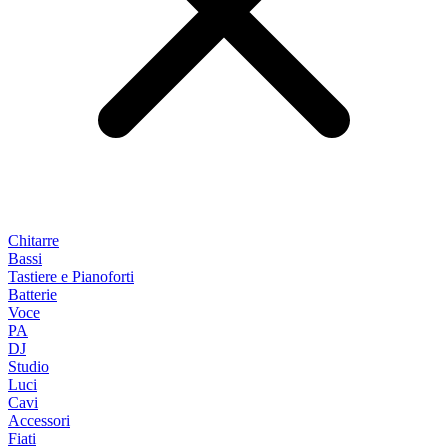
Chitarre
Bassi
Tastiere e Pianoforti
Batterie
Voce
PA
DJ
Studio
Luci
Cavi
Accessori
Fiati