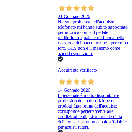
21 Gennaio 2026
Nessun problema nell'acquisto,
telefonato mi hanno subito supportato
per informazioni sul pedale
multieffetto, qualche problema nella
ricezione del pacco, ma non per colpa
loro, GLS non è il massimo come
azienda spedizioni.
Acquirente verificato
14 Gennaio 2026
Il personale è molto disponibile e
professionale, la descrizione dei
prodotti fatta prima dell'acquisto
corrisponde perfettamente alle
condizioni reali , sicuramente Città
della musica sarà un canale affidabile
per acuisti futuri.