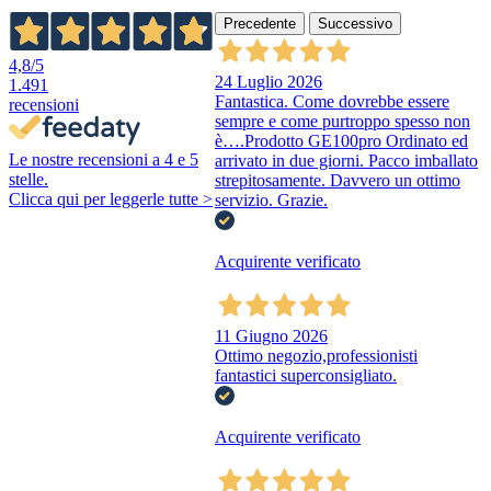
Precedente
Successivo
4,8
/5
24 Luglio 2026
1.491
Fantastica. Come dovrebbe essere
recensioni
sempre e come purtroppo spesso non
è….Prodotto GE100pro Ordinato ed
Le nostre recensioni a 4 e 5
arrivato in due giorni. Pacco imballato
stelle.
strepitosamente. Davvero un ottimo
Clicca qui per leggerle tutte >
servizio. Grazie.
Acquirente verificato
11 Giugno 2026
Ottimo negozio,professionisti
fantastici superconsigliato.
Acquirente verificato