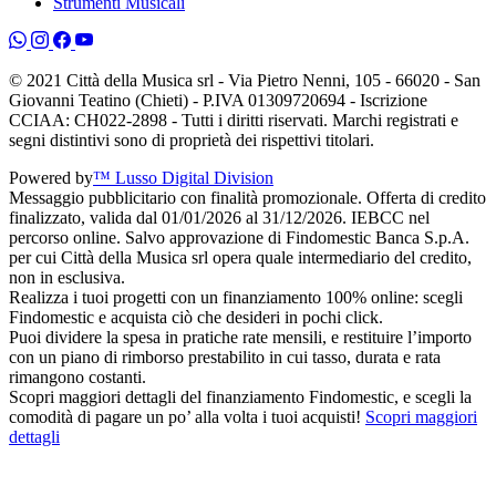
Strumenti Musicali
© 2021 Città della Musica srl - Via Pietro Nenni, 105 - 66020 - San
Giovanni Teatino (Chieti) - P.IVA 01309720694 - Iscrizione
CCIAA: CH022-2898 - Tutti i diritti riservati. Marchi registrati e
segni distintivi sono di proprietà dei rispettivi titolari.
Powered by
™ Lusso Digital Division
Messaggio pubblicitario con finalità promozionale. Offerta di credito
finalizzato, valida dal 01/01/2026 al 31/12/2026. IEBCC nel
percorso online. Salvo approvazione di Findomestic Banca S.p.A.
per cui Città della Musica srl opera quale intermediario del credito,
non in esclusiva.
Realizza i tuoi progetti con un finanziamento 100% online: scegli
Findomestic e acquista ciò che desideri in pochi click.
Puoi dividere la spesa in pratiche rate mensili, e restituire l’importo
con un piano di rimborso prestabilito in cui tasso, durata e rata
rimangono costanti.
Scopri maggiori dettagli del finanziamento Findomestic, e scegli la
comodità di pagare un po’ alla volta i tuoi acquisti!
Scopri maggiori
dettagli