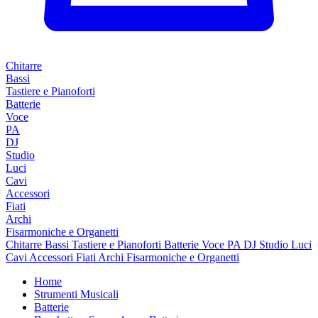
Chitarre
Bassi
Tastiere e Pianoforti
Batterie
Voce
PA
DJ
Studio
Luci
Cavi
Accessori
Fiati
Archi
Fisarmoniche e Organetti
Chitarre
Bassi
Tastiere e Pianoforti
Batterie
Voce
PA
DJ
Studio
Luci
Cavi
Accessori
Fiati
Archi
Fisarmoniche e Organetti
Home
Strumenti Musicali
Batterie