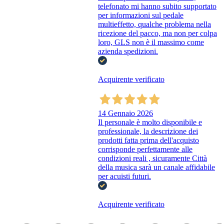
telefonato mi hanno subito supportato
per informazioni sul pedale
multieffetto, qualche problema nella
ricezione del pacco, ma non per colpa
loro, GLS non è il massimo come
azienda spedizioni.
Acquirente verificato
14 Gennaio 2026
Il personale è molto disponibile e
professionale, la descrizione dei
prodotti fatta prima dell'acquisto
corrisponde perfettamente alle
condizioni reali , sicuramente Città
della musica sarà un canale affidabile
per acuisti futuri.
Acquirente verificato