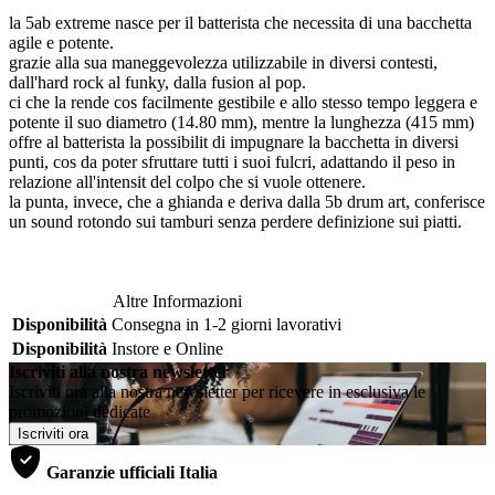
la 5ab extreme nasce per il batterista che necessita di una bacchetta
agile e potente.
grazie alla sua maneggevolezza utilizzabile in diversi contesti,
dall'hard rock al funky, dalla fusion al pop.
ci che la rende cos facilmente gestibile e allo stesso tempo leggera e
potente il suo diametro (14.80 mm), mentre la lunghezza (415 mm)
offre al batterista la possibilit di impugnare la bacchetta in diversi
punti, cos da poter sfruttare tutti i suoi fulcri, adattando il peso in
relazione all'intensit del colpo che si vuole ottenere.
la punta, invece, che a ghianda e deriva dalla 5b drum art, conferisce
un sound rotondo sui tamburi senza perdere definizione sui piatti.
Altre Informazioni
Disponibilità
Consegna in 1-2 giorni lavorativi
Disponibilità
Instore e Online
Iscriviti alla nostra newsletter
Iscriviti ora alla nostra newsletter per ricevere in esclusiva le
promozioni dedicate
Iscriviti ora
Garanzie ufficiali Italia