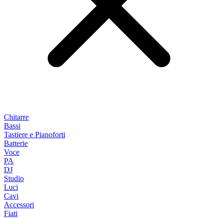
Chitarre
Bassi
Tastiere e Pianoforti
Batterie
Voce
PA
DJ
Studio
Luci
Cavi
Accessori
Fiati