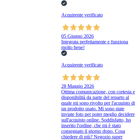
Acquirente verificato
05 Giugno 2026
Integrata perfettamente e funziona
molto bene!
Acquirente verificato
28 Maggio 2026
Ottima comunicazione, con cortesia e
disponibilità da parte del reparto al
quale mi sono rivolto per l'acquisto di
un prodotto usato. Mi sono state
inviate foto per poter meglio decidere
sull'acquisto online. Soddisfatto, ho
inserito l'ordine, che mi è stato
consegnato il giorno dopo. Cosa
chiedere di più? Negozio super