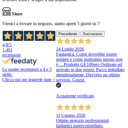
Store
Vienici a trovare in negozio, siamo aperti 5 giorni su 7
Precedente
Successivo
4,8
/5
24 Luglio 2026
1.491
Fantastica. Come dovrebbe essere
recensioni
sempre e come purtroppo spesso non
è….Prodotto GE100pro Ordinato ed
Le nostre recensioni a 4 e 5
arrivato in due giorni. Pacco imballato
stelle.
strepitosamente. Davvero un ottimo
Clicca qui per leggerle tutte >
servizio. Grazie.
Acquirente verificato
11 Giugno 2026
Ottimo negozio,professionisti
fantastici superconsigliato.