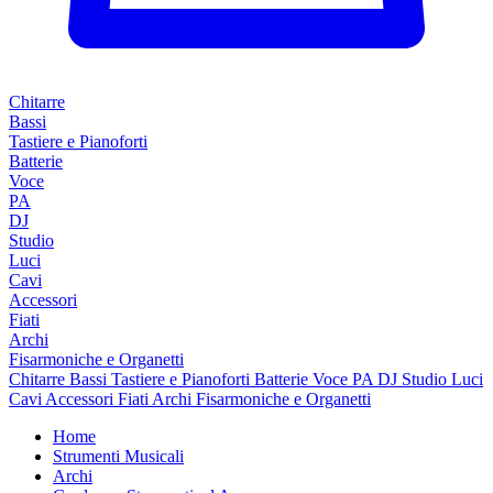
Chitarre
Bassi
Tastiere e Pianoforti
Batterie
Voce
PA
DJ
Studio
Luci
Cavi
Accessori
Fiati
Archi
Fisarmoniche e Organetti
Chitarre
Bassi
Tastiere e Pianoforti
Batterie
Voce
PA
DJ
Studio
Luci
Cavi
Accessori
Fiati
Archi
Fisarmoniche e Organetti
Home
Strumenti Musicali
Archi