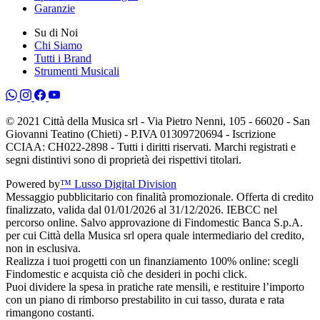
Garanzie
Su di Noi
Chi Siamo
Tutti i Brand
Strumenti Musicali
© 2021 Città della Musica srl - Via Pietro Nenni, 105 - 66020 - San
Giovanni Teatino (Chieti) - P.IVA 01309720694 - Iscrizione
CCIAA: CH022-2898 - Tutti i diritti riservati. Marchi registrati e
segni distintivi sono di proprietà dei rispettivi titolari.
Powered by
™ Lusso Digital Division
Messaggio pubblicitario con finalità promozionale. Offerta di credito
finalizzato, valida dal 01/01/2026 al 31/12/2026. IEBCC nel
percorso online. Salvo approvazione di Findomestic Banca S.p.A.
per cui Città della Musica srl opera quale intermediario del credito,
non in esclusiva.
Realizza i tuoi progetti con un finanziamento 100% online: scegli
Findomestic e acquista ciò che desideri in pochi click.
Puoi dividere la spesa in pratiche rate mensili, e restituire l’importo
con un piano di rimborso prestabilito in cui tasso, durata e rata
rimangono costanti.