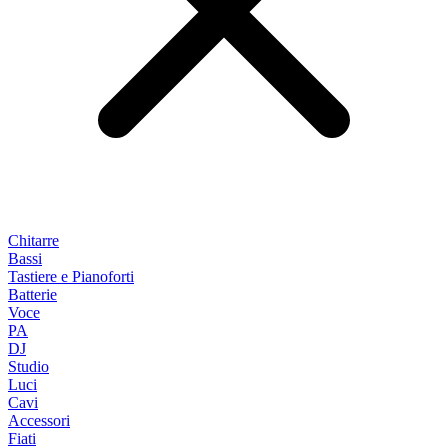
Chitarre
Bassi
Tastiere e Pianoforti
Batterie
Voce
PA
DJ
Studio
Luci
Cavi
Accessori
Fiati