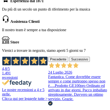
Esperienza dal 1871
Da più di un secolo un punto di riferimento per la musica
Assistenza Clienti
Il nostro team è sempre a tua disposizione
Store
Vienici a trovare in negozio, siamo aperti 5 giorni su 7
Precedente
Successivo
4,8
/5
24 Luglio 2026
1.491
Fantastica. Come dovrebbe essere
recensioni
sempre e come purtroppo spesso non
è….Prodotto GE100pro Ordinato ed
Le nostre recensioni a 4 e 5
arrivato in due giorni. Pacco imballato
stelle.
strepitosamente. Davvero un ottimo
Clicca qui per leggerle tutte >
servizio. Grazie.