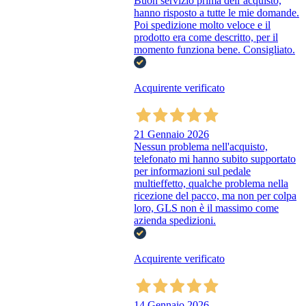
Buon servizio prima dell’acquisto,
hanno risposto a tutte le mie domande.
Poi spedizione molto veloce e il
prodotto era come descritto, per il
momento funziona bene. Consigliato.
Acquirente verificato
21 Gennaio 2026
Nessun problema nell'acquisto,
telefonato mi hanno subito supportato
per informazioni sul pedale
multieffetto, qualche problema nella
ricezione del pacco, ma non per colpa
loro, GLS non è il massimo come
azienda spedizioni.
Acquirente verificato
14 Gennaio 2026