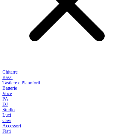
Chitarre
Bassi
Tastiere e Pianoforti
Batterie
Voce
PA
DJ
Studio
Luci
Cavi
Accessori
Fiati