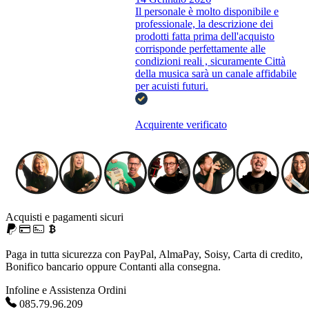
Il personale è molto disponibile e
professionale, la descrizione dei
prodotti fatta prima dell'acquisto
corrisponde perfettamente alle
condizioni reali , sicuramente Città
della musica sarà un canale affidabile
per acuisti futuri.
Acquirente verificato
Acquisti e pagamenti sicuri
Paga in tutta sicurezza con PayPal, AlmaPay, Soisy, Carta di credito,
Bonifico bancario oppure Contanti alla consegna.
Infoline e Assistenza Ordini
085.79.96.209