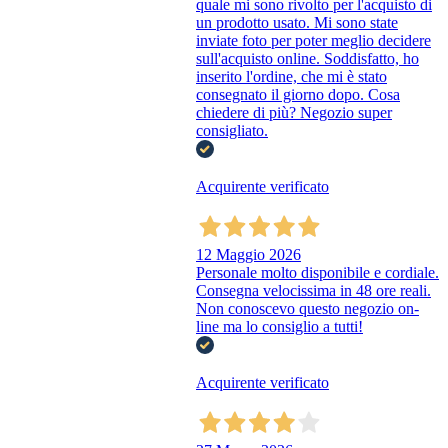
quale mi sono rivolto per l'acquisto di
un prodotto usato. Mi sono state
inviate foto per poter meglio decidere
sull'acquisto online. Soddisfatto, ho
inserito l'ordine, che mi è stato
consegnato il giorno dopo. Cosa
chiedere di più? Negozio super
consigliato.
Acquirente verificato
12 Maggio 2026
Personale molto disponibile e cordiale.
Consegna velocissima in 48 ore reali.
Non conoscevo questo negozio on-
line ma lo consiglio a tutti!
Acquirente verificato