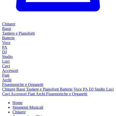
Chitarre
Bassi
Tastiere e Pianoforti
Batterie
Voce
PA
DJ
Studio
Luci
Cavi
Accessori
Fiati
Archi
Fisarmoniche e Organetti
Chitarre
Bassi
Tastiere e Pianoforti
Batterie
Voce
PA
DJ
Studio
Luci
Cavi
Accessori
Fiati
Archi
Fisarmoniche e Organetti
Home
Strumenti Musicali
Chitarre