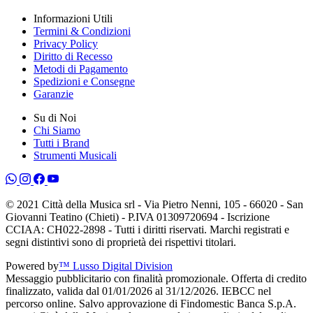
Informazioni Utili
Termini & Condizioni
Privacy Policy
Diritto di Recesso
Metodi di Pagamento
Spedizioni e Consegne
Garanzie
Su di Noi
Chi Siamo
Tutti i Brand
Strumenti Musicali
© 2021 Città della Musica srl - Via Pietro Nenni, 105 - 66020 - San
Giovanni Teatino (Chieti) - P.IVA 01309720694 - Iscrizione
CCIAA: CH022-2898 - Tutti i diritti riservati. Marchi registrati e
segni distintivi sono di proprietà dei rispettivi titolari.
Powered by
™ Lusso Digital Division
Messaggio pubblicitario con finalità promozionale. Offerta di credito
finalizzato, valida dal 01/01/2026 al 31/12/2026. IEBCC nel
percorso online. Salvo approvazione di Findomestic Banca S.p.A.