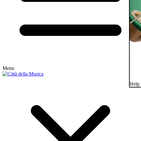
Menu
Help