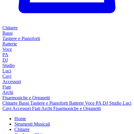
Chitarre
Bassi
Tastiere e Pianoforti
Batterie
Voce
PA
DJ
Studio
Luci
Cavi
Accessori
Fiati
Archi
Fisarmoniche e Organetti
Chitarre
Bassi
Tastiere e Pianoforti
Batterie
Voce
PA
DJ
Studio
Luci
Cavi
Accessori
Fiati
Archi
Fisarmoniche e Organetti
Home
Strumenti Musicali
Chitarre