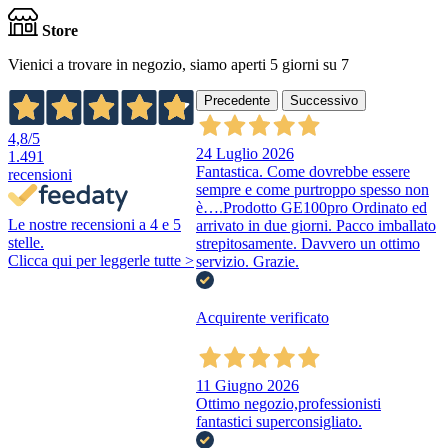
Store
Vienici a trovare in negozio, siamo aperti 5 giorni su 7
Precedente
Successivo
4,8
/5
24 Luglio 2026
1.491
Fantastica. Come dovrebbe essere
recensioni
sempre e come purtroppo spesso non
è….Prodotto GE100pro Ordinato ed
Le nostre recensioni a 4 e 5
arrivato in due giorni. Pacco imballato
stelle.
strepitosamente. Davvero un ottimo
Clicca qui per leggerle tutte >
servizio. Grazie.
Acquirente verificato
11 Giugno 2026
Ottimo negozio,professionisti
fantastici superconsigliato.