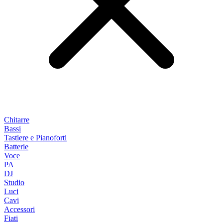
Chitarre
Bassi
Tastiere e Pianoforti
Batterie
Voce
PA
DJ
Studio
Luci
Cavi
Accessori
Fiati