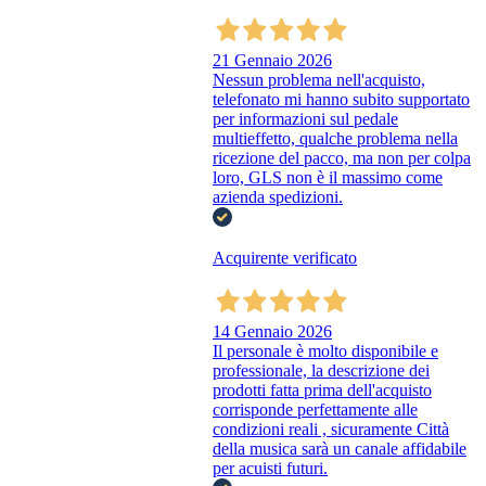
21 Gennaio 2026
Nessun problema nell'acquisto,
telefonato mi hanno subito supportato
per informazioni sul pedale
multieffetto, qualche problema nella
ricezione del pacco, ma non per colpa
loro, GLS non è il massimo come
azienda spedizioni.
Acquirente verificato
14 Gennaio 2026
Il personale è molto disponibile e
professionale, la descrizione dei
prodotti fatta prima dell'acquisto
corrisponde perfettamente alle
condizioni reali , sicuramente Città
della musica sarà un canale affidabile
per acuisti futuri.