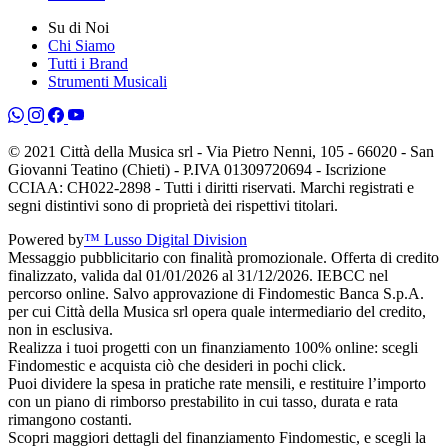
Su di Noi
Chi Siamo
Tutti i Brand
Strumenti Musicali
© 2021 Città della Musica srl - Via Pietro Nenni, 105 - 66020 - San
Giovanni Teatino (Chieti) - P.IVA 01309720694 - Iscrizione
CCIAA: CH022-2898 - Tutti i diritti riservati. Marchi registrati e
segni distintivi sono di proprietà dei rispettivi titolari.
Powered by
™ Lusso Digital Division
Messaggio pubblicitario con finalità promozionale. Offerta di credito
finalizzato, valida dal 01/01/2026 al 31/12/2026. IEBCC nel
percorso online. Salvo approvazione di Findomestic Banca S.p.A.
per cui Città della Musica srl opera quale intermediario del credito,
non in esclusiva.
Realizza i tuoi progetti con un finanziamento 100% online: scegli
Findomestic e acquista ciò che desideri in pochi click.
Puoi dividere la spesa in pratiche rate mensili, e restituire l’importo
con un piano di rimborso prestabilito in cui tasso, durata e rata
rimangono costanti.
Scopri maggiori dettagli del finanziamento Findomestic, e scegli la