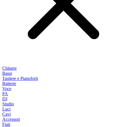
Chitarre
Bassi
Tastiere e Pianoforti
Batterie
Voce
PA
DJ
Studio
Luci
Cavi
Accessori
Fiati