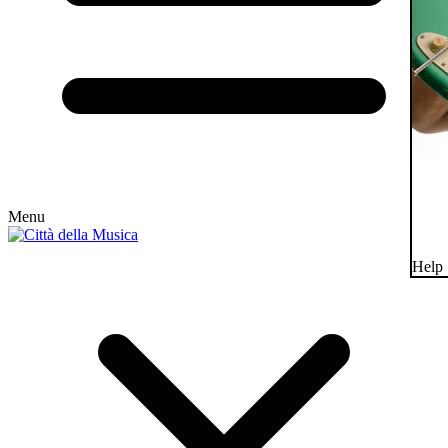
Menu
Help