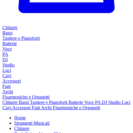
Chitarre
Bassi
Tastiere e Pianoforti
Batterie
Voce
PA
DJ
Studio
Luci
Cavi
Accessori
Fiati
Archi
Fisarmoniche e Organetti
Chitarre
Bassi
Tastiere e Pianoforti
Batterie
Voce
PA
DJ
Studio
Luci
Cavi
Accessori
Fiati
Archi
Fisarmoniche e Organetti
Home
Strumenti Musicali
Chitarre