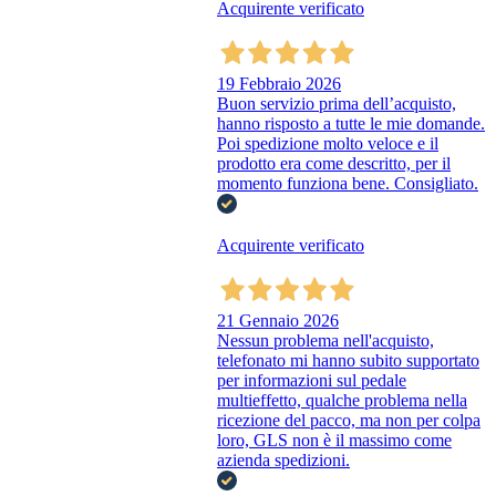
Acquirente verificato
19 Febbraio 2026
Buon servizio prima dell’acquisto,
hanno risposto a tutte le mie domande.
Poi spedizione molto veloce e il
prodotto era come descritto, per il
momento funziona bene. Consigliato.
Acquirente verificato
21 Gennaio 2026
Nessun problema nell'acquisto,
telefonato mi hanno subito supportato
per informazioni sul pedale
multieffetto, qualche problema nella
ricezione del pacco, ma non per colpa
loro, GLS non è il massimo come
azienda spedizioni.