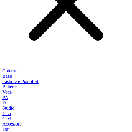
Chitarre
Bassi
Tastiere e Pianoforti
Batterie
Voce
PA
DJ
Studio
Luci
Cavi
Accessori
Fiati