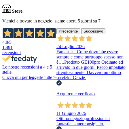
Store
Vienici a trovare in negozio, siamo aperti 5 giorni su 7
Precedente
Successivo
4,8
/5
24 Luglio 2026
1.491
Fantastica. Come dovrebbe essere
recensioni
sempre e come purtroppo spesso non
è….Prodotto GE100pro Ordinato ed
Le nostre recensioni a 4 e 5
arrivato in due giorni. Pacco imballato
stelle.
strepitosamente. Davvero un ottimo
Clicca qui per leggerle tutte >
servizio. Grazie.
Acquirente verificato
11 Giugno 2026
Ottimo negozio,professionisti
fantastici superconsigliato.