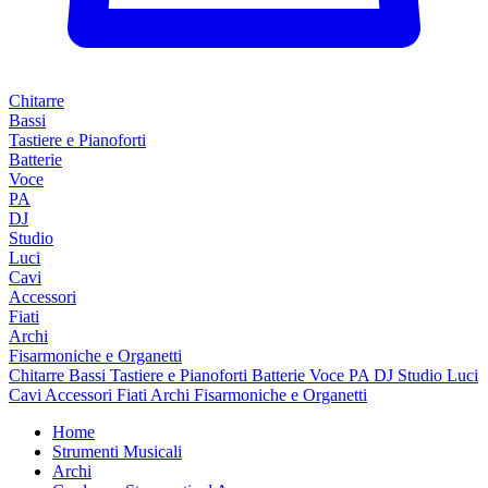
Chitarre
Bassi
Tastiere e Pianoforti
Batterie
Voce
PA
DJ
Studio
Luci
Cavi
Accessori
Fiati
Archi
Fisarmoniche e Organetti
Chitarre
Bassi
Tastiere e Pianoforti
Batterie
Voce
PA
DJ
Studio
Luci
Cavi
Accessori
Fiati
Archi
Fisarmoniche e Organetti
Home
Strumenti Musicali
Archi