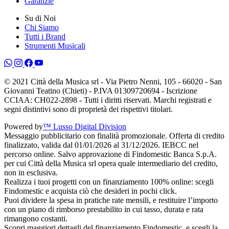
Garanzie
Su di Noi
Chi Siamo
Tutti i Brand
Strumenti Musicali
© 2021 Città della Musica srl - Via Pietro Nenni, 105 - 66020 - San
Giovanni Teatino (Chieti) - P.IVA 01309720694 - Iscrizione
CCIAA: CH022-2898 - Tutti i diritti riservati. Marchi registrati e
segni distintivi sono di proprietà dei rispettivi titolari.
Powered by
™ Lusso Digital Division
Messaggio pubblicitario con finalità promozionale. Offerta di credito
finalizzato, valida dal 01/01/2026 al 31/12/2026. IEBCC nel
percorso online. Salvo approvazione di Findomestic Banca S.p.A.
per cui Città della Musica srl opera quale intermediario del credito,
non in esclusiva.
Realizza i tuoi progetti con un finanziamento 100% online: scegli
Findomestic e acquista ciò che desideri in pochi click.
Puoi dividere la spesa in pratiche rate mensili, e restituire l’importo
con un piano di rimborso prestabilito in cui tasso, durata e rata
rimangono costanti.
Scopri maggiori dettagli del finanziamento Findomestic, e scegli la