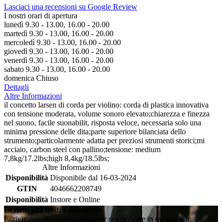
Lasciaci una recensioni su Google Review
I nostri orari di apertura
lunedì 9.30 - 13.00, 16.00 - 20.00
martedì 9.30 - 13.00, 16.00 - 20.00
mercoledì 9.30 - 13.00, 16.00 - 20.00
giovedì 9.30 - 13.00, 16.00 - 20.00
venerdì 9.30 - 13.00, 16.00 - 20.00
sabato 9.30 - 13.00, 16.00 - 20.00
domenica Chiuso
Dettagli
Altre Informazioni
il concetto larsen di corda per violino: corda di plastica innovativa
con tensione moderata, volume sonoro elevato;chiarezza e finezza
nel suono, facile suonabilit, risposta veloce, necessaria solo una
minima pressione delle dita;parte superiore bilanciata dello
strumento;particolarmente adatta per preziosi strumenti storici;mi
acciaio, carbon steel con pallino;tensione: medium
7,8kg/17.2lbs;high 8,4kg/18.5lbs;
Altre Informazioni
Disponibilità
Disponibile dal 16-03-2024
GTIN
4046662208749
Disponibilità
Instore e Online
Iscriviti alla nostra newsletter
Iscriviti ora alla nostra newsletter per ricevere in esclusiva le