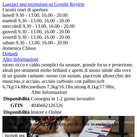
Lasciaci una recensioni su Google Review
I nostri orari di apertura
lunedì 9.30 - 13.00, 16.00 - 20.00
martedì 9.30 - 13.00, 16.00 - 20.00
mercoledì 9.30 - 13.00, 16.00 - 20.00
giovedì 9.30 - 13.00, 16.00 - 20.00
venerdì 9.30 - 13.00, 16.00 - 20.00
sabato 9.30 - 13.00, 16.00 - 20.00
domenica Chiuso
Dettagli
Altre Informazioni
suono ricco e caldo.;semplici da suonare, grande focus e proiezione.
ideali per strumenti molto brillanti e aperti.;il suono simile alla voce
di un grande cantante: suono con sustain, piacevole allorecchio del
musicista.;e acciaio, acciaio carbonio con pallino;soft
6,7kg/14.8lbs;medium 7,3kg/16.1lbs;strong 8,1kg/17.9lbs;
Altre Informazioni
Disponibilità
Consegna in 1-2 giorni lavorativi
GTIN
4046662126326
Disponibilità
Instore e Online
Iscriviti alla nostra newsletter
Iscriviti ora alla nostra newsletter per ricevere in esclusiva le
promozioni dedicate
Iscriviti ora