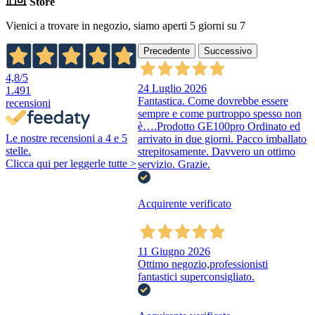
Store
Vienici a trovare in negozio, siamo aperti 5 giorni su 7
Precedente
Successivo
4,8
/5
24 Luglio 2026
1.491
Fantastica. Come dovrebbe essere
recensioni
sempre e come purtroppo spesso non
è….Prodotto GE100pro Ordinato ed
Le nostre recensioni a 4 e 5
arrivato in due giorni. Pacco imballato
stelle.
strepitosamente. Davvero un ottimo
Clicca qui per leggerle tutte >
servizio. Grazie.
Acquirente verificato
11 Giugno 2026
Ottimo negozio,professionisti
fantastici superconsigliato.