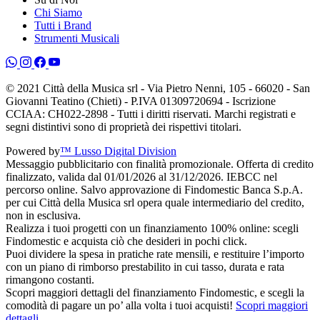
Chi Siamo
Tutti i Brand
Strumenti Musicali
© 2021 Città della Musica srl - Via Pietro Nenni, 105 - 66020 - San
Giovanni Teatino (Chieti) - P.IVA 01309720694 - Iscrizione
CCIAA: CH022-2898 - Tutti i diritti riservati. Marchi registrati e
segni distintivi sono di proprietà dei rispettivi titolari.
Powered by
™ Lusso Digital Division
Messaggio pubblicitario con finalità promozionale. Offerta di credito
finalizzato, valida dal 01/01/2026 al 31/12/2026. IEBCC nel
percorso online. Salvo approvazione di Findomestic Banca S.p.A.
per cui Città della Musica srl opera quale intermediario del credito,
non in esclusiva.
Realizza i tuoi progetti con un finanziamento 100% online: scegli
Findomestic e acquista ciò che desideri in pochi click.
Puoi dividere la spesa in pratiche rate mensili, e restituire l’importo
con un piano di rimborso prestabilito in cui tasso, durata e rata
rimangono costanti.
Scopri maggiori dettagli del finanziamento Findomestic, e scegli la
comodità di pagare un po’ alla volta i tuoi acquisti!
Scopri maggiori
dettagli