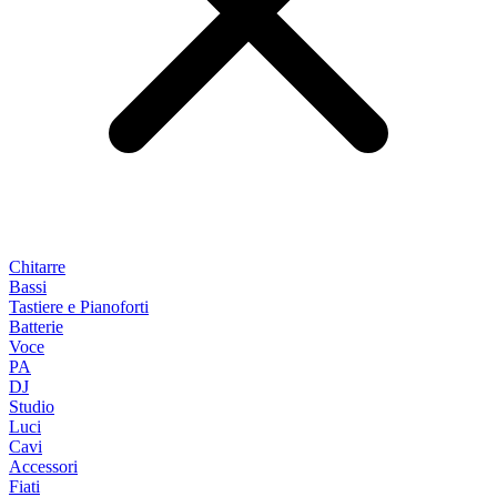
Chitarre
Bassi
Tastiere e Pianoforti
Batterie
Voce
PA
DJ
Studio
Luci
Cavi
Accessori
Fiati