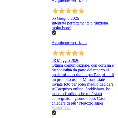
Acquirente verificato
05 Giugno 2026
Integrata perfettamente e funziona
molto bene!
Acquirente verificato
28 Maggio 2026
Ottima comunicazione, con cortesia e
disponibilità da parte del reparto al
quale mi sono rivolto per l'acquisto di
un prodotto usato. Mi sono state
inviate foto per poter meglio decidere
sull'acquisto online. Soddisfatto, ho
inserito l'ordine, che mi è stato
consegnato il giorno dopo. Cosa
chiedere di più? Negozio super
consigliato.