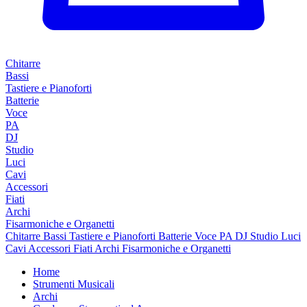
Chitarre
Bassi
Tastiere e Pianoforti
Batterie
Voce
PA
DJ
Studio
Luci
Cavi
Accessori
Fiati
Archi
Fisarmoniche e Organetti
Chitarre
Bassi
Tastiere e Pianoforti
Batterie
Voce
PA
DJ
Studio
Luci
Cavi
Accessori
Fiati
Archi
Fisarmoniche e Organetti
Home
Strumenti Musicali
Archi