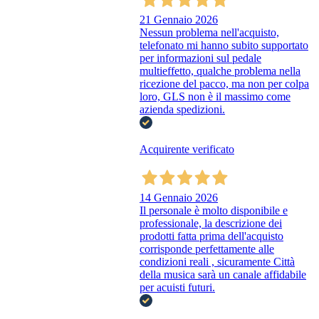
21 Gennaio 2026
Nessun problema nell'acquisto,
telefonato mi hanno subito supportato
per informazioni sul pedale
multieffetto, qualche problema nella
ricezione del pacco, ma non per colpa
loro, GLS non è il massimo come
azienda spedizioni.
Acquirente verificato
14 Gennaio 2026
Il personale è molto disponibile e
professionale, la descrizione dei
prodotti fatta prima dell'acquisto
corrisponde perfettamente alle
condizioni reali , sicuramente Città
della musica sarà un canale affidabile
per acuisti futuri.