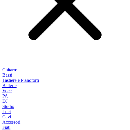
Chitarre
Bassi
Tastiere e Pianoforti
Batterie
Voce
PA
DJ
Studio
Luci
Cavi
Accessori
Fiati