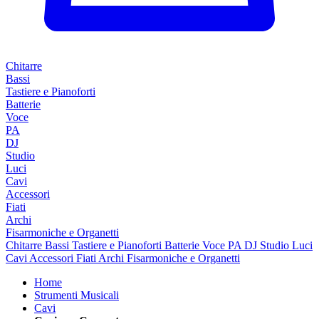
Chitarre
Bassi
Tastiere e Pianoforti
Batterie
Voce
PA
DJ
Studio
Luci
Cavi
Accessori
Fiati
Archi
Fisarmoniche e Organetti
Chitarre
Bassi
Tastiere e Pianoforti
Batterie
Voce
PA
DJ
Studio
Luci
Cavi
Accessori
Fiati
Archi
Fisarmoniche e Organetti
Home
Strumenti Musicali
Cavi