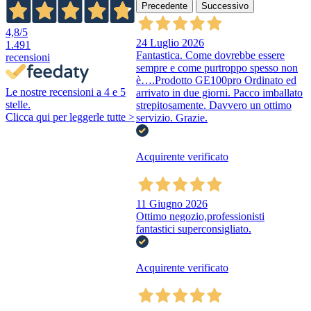
Precedente
Successivo
4,8
/5
24 Luglio 2026
1.491
Fantastica. Come dovrebbe essere
recensioni
sempre e come purtroppo spesso non
è….Prodotto GE100pro Ordinato ed
Le nostre recensioni a 4 e 5
arrivato in due giorni. Pacco imballato
stelle.
strepitosamente. Davvero un ottimo
Clicca qui per leggerle tutte >
servizio. Grazie.
Acquirente verificato
11 Giugno 2026
Ottimo negozio,professionisti
fantastici superconsigliato.
Acquirente verificato