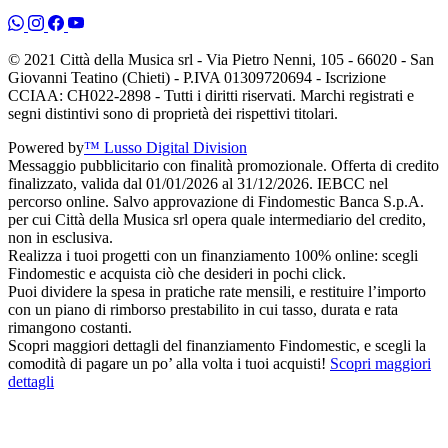
© 2021 Città della Musica srl - Via Pietro Nenni, 105 - 66020 - San
Giovanni Teatino (Chieti) - P.IVA 01309720694 - Iscrizione
CCIAA: CH022-2898 - Tutti i diritti riservati. Marchi registrati e
segni distintivi sono di proprietà dei rispettivi titolari.
Powered by
™ Lusso Digital Division
Messaggio pubblicitario con finalità promozionale. Offerta di credito
finalizzato, valida dal 01/01/2026 al 31/12/2026. IEBCC nel
percorso online. Salvo approvazione di Findomestic Banca S.p.A.
per cui Città della Musica srl opera quale intermediario del credito,
non in esclusiva.
Realizza i tuoi progetti con un finanziamento 100% online: scegli
Findomestic e acquista ciò che desideri in pochi click.
Puoi dividere la spesa in pratiche rate mensili, e restituire l’importo
con un piano di rimborso prestabilito in cui tasso, durata e rata
rimangono costanti.
Scopri maggiori dettagli del finanziamento Findomestic, e scegli la
comodità di pagare un po’ alla volta i tuoi acquisti!
Scopri maggiori
dettagli