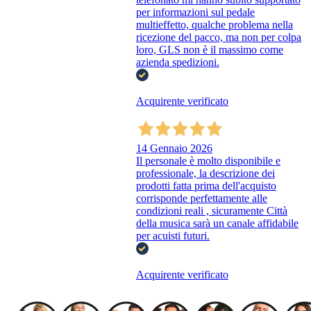
per informazioni sul pedale
multieffetto, qualche problema nella
ricezione del pacco, ma non per colpa
loro, GLS non è il massimo come
azienda spedizioni.
Acquirente verificato
14 Gennaio 2026
Il personale è molto disponibile e
professionale, la descrizione dei
prodotti fatta prima dell'acquisto
corrisponde perfettamente alle
condizioni reali , sicuramente Città
della musica sarà un canale affidabile
per acuisti futuri.
Acquirente verificato