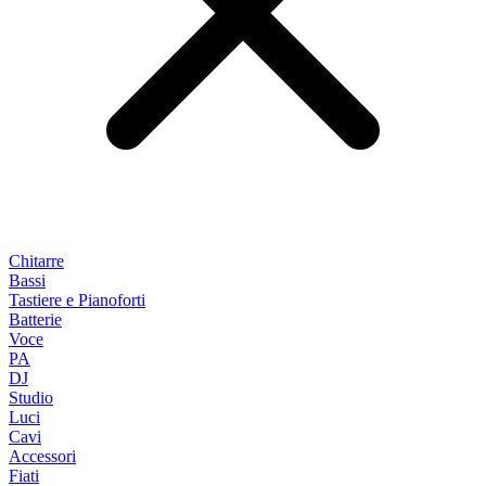
Chitarre
Bassi
Tastiere e Pianoforti
Batterie
Voce
PA
DJ
Studio
Luci
Cavi
Accessori
Fiati