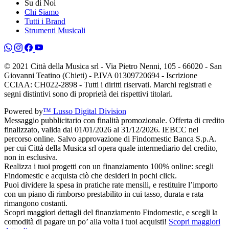
Su di Noi
Chi Siamo
Tutti i Brand
Strumenti Musicali
© 2021 Città della Musica srl - Via Pietro Nenni, 105 - 66020 - San
Giovanni Teatino (Chieti) - P.IVA 01309720694 - Iscrizione
CCIAA: CH022-2898 - Tutti i diritti riservati. Marchi registrati e
segni distintivi sono di proprietà dei rispettivi titolari.
Powered by
™ Lusso Digital Division
Messaggio pubblicitario con finalità promozionale. Offerta di credito
finalizzato, valida dal 01/01/2026 al 31/12/2026. IEBCC nel
percorso online. Salvo approvazione di Findomestic Banca S.p.A.
per cui Città della Musica srl opera quale intermediario del credito,
non in esclusiva.
Realizza i tuoi progetti con un finanziamento 100% online: scegli
Findomestic e acquista ciò che desideri in pochi click.
Puoi dividere la spesa in pratiche rate mensili, e restituire l’importo
con un piano di rimborso prestabilito in cui tasso, durata e rata
rimangono costanti.
Scopri maggiori dettagli del finanziamento Findomestic, e scegli la
comodità di pagare un po’ alla volta i tuoi acquisti!
Scopri maggiori