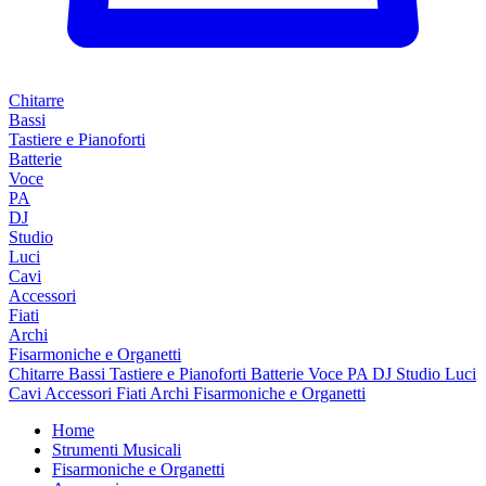
Chitarre
Bassi
Tastiere e Pianoforti
Batterie
Voce
PA
DJ
Studio
Luci
Cavi
Accessori
Fiati
Archi
Fisarmoniche e Organetti
Chitarre
Bassi
Tastiere e Pianoforti
Batterie
Voce
PA
DJ
Studio
Luci
Cavi
Accessori
Fiati
Archi
Fisarmoniche e Organetti
Home
Strumenti Musicali
Fisarmoniche e Organetti