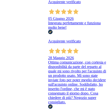
Acquirente verificato
05 Giugno 2026
Integrata perfettamente e funziona
molto bene!
Acquirente verificato
28 Maggio 2026
Ottima comunicazione, con cortesia e
disponibilità da parte del reparto al
quale mi sono rivolto per l'acquisto di
un prodotto usato. Mi sono state
inviate foto per poter meglio decidere
sull'acquisto online. Soddisfatto, ho
inserito l'ordine, che mi è stato
consegnato il giorno dopo. Cosa
chiedere di più? Negozio super
consigliato.