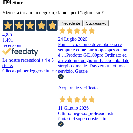
Store
Vienici a trovare in negozio, siamo aperti 5 giorni su 7
Precedente
Successivo
4,8
/5
24 Luglio 2026
1.491
Fantastica. Come dovrebbe essere
recensioni
sempre e come purtroppo spesso non
è….Prodotto GE100pro Ordinato ed
Le nostre recensioni a 4 e 5
arrivato in due giorni. Pacco imballato
stelle.
strepitosamente. Davvero un ottimo
Clicca qui per leggerle tutte >
servizio. Grazie.
Acquirente verificato
11 Giugno 2026
Ottimo negozio,professionisti
fantastici superconsigliato.