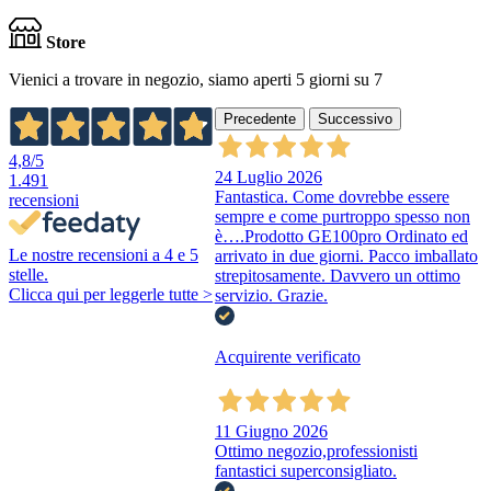
Store
Vienici a trovare in negozio, siamo aperti 5 giorni su 7
Precedente
Successivo
4,8
/5
24 Luglio 2026
1.491
Fantastica. Come dovrebbe essere
recensioni
sempre e come purtroppo spesso non
è….Prodotto GE100pro Ordinato ed
Le nostre recensioni a 4 e 5
arrivato in due giorni. Pacco imballato
stelle.
strepitosamente. Davvero un ottimo
Clicca qui per leggerle tutte >
servizio. Grazie.
Acquirente verificato
11 Giugno 2026
Ottimo negozio,professionisti
fantastici superconsigliato.