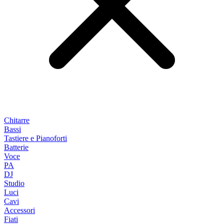
Chitarre
Bassi
Tastiere e Pianoforti
Batterie
Voce
PA
DJ
Studio
Luci
Cavi
Accessori
Fiati