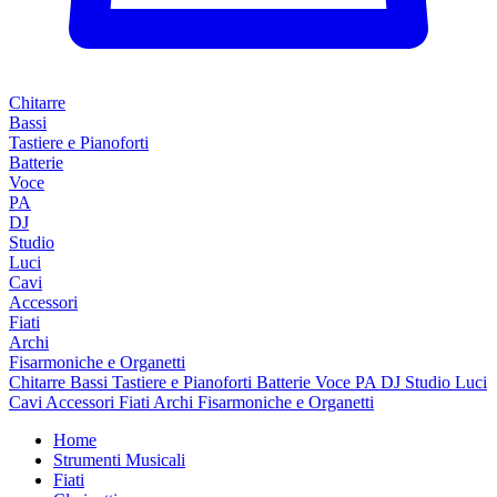
Chitarre
Bassi
Tastiere e Pianoforti
Batterie
Voce
PA
DJ
Studio
Luci
Cavi
Accessori
Fiati
Archi
Fisarmoniche e Organetti
Chitarre
Bassi
Tastiere e Pianoforti
Batterie
Voce
PA
DJ
Studio
Luci
Cavi
Accessori
Fiati
Archi
Fisarmoniche e Organetti
Home
Strumenti Musicali
Fiati