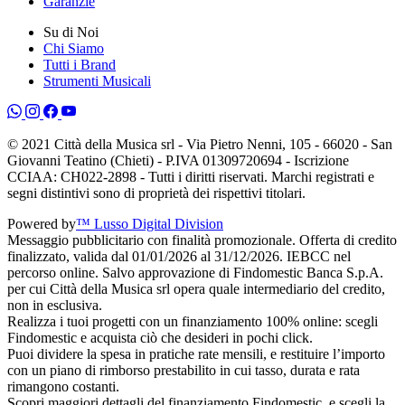
Garanzie
Su di Noi
Chi Siamo
Tutti i Brand
Strumenti Musicali
© 2021 Città della Musica srl - Via Pietro Nenni, 105 - 66020 - San
Giovanni Teatino (Chieti) - P.IVA 01309720694 - Iscrizione
CCIAA: CH022-2898 - Tutti i diritti riservati. Marchi registrati e
segni distintivi sono di proprietà dei rispettivi titolari.
Powered by
™ Lusso Digital Division
Messaggio pubblicitario con finalità promozionale. Offerta di credito
finalizzato, valida dal 01/01/2026 al 31/12/2026. IEBCC nel
percorso online. Salvo approvazione di Findomestic Banca S.p.A.
per cui Città della Musica srl opera quale intermediario del credito,
non in esclusiva.
Realizza i tuoi progetti con un finanziamento 100% online: scegli
Findomestic e acquista ciò che desideri in pochi click.
Puoi dividere la spesa in pratiche rate mensili, e restituire l’importo
con un piano di rimborso prestabilito in cui tasso, durata e rata
rimangono costanti.
Scopri maggiori dettagli del finanziamento Findomestic, e scegli la