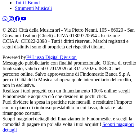
Tutti i Brand
Strumenti Musicali
© 2021 Città della Musica srl - Via Pietro Nenni, 105 - 66020 - San
Giovanni Teatino (Chieti) - P.IVA 01309720694 - Iscrizione
CCIAA: CH022-2898 - Tutti i diritti riservati. Marchi registrati e
segni distintivi sono di proprietà dei rispettivi titolari.
Powered by
™ Lusso Digital Division
Messaggio pubblicitario con finalità promozionale. Offerta di credito
finalizzato, valida dal 01/01/2026 al 31/12/2026. IEBCC nel
percorso online. Salvo approvazione di Findomestic Banca S.p.A.
per cui Città della Musica srl opera quale intermediario del credito,
non in esclusiva.
Realizza i tuoi progetti con un finanziamento 100% online: scegli
Findomestic e acquista ciò che desideri in pochi click.
Puoi dividere la spesa in pratiche rate mensili, e restituire l’importo
con un piano di rimborso prestabilito in cui tasso, durata e rata
rimangono costanti.
Scopri maggiori dettagli del finanziamento Findomestic, e scegli la
comodità di pagare un po’ alla volta i tuoi acquisti!
Scopri maggiori
dettagli