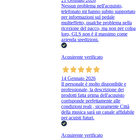
21 Gennaio 2026
Nessun problema nell'acquisto,
telefonato mi hanno subito supportato
per informazioni sul pedale
multieffetto, qualche problema nella
ricezione del pacco, ma non per colpa
loro, GLS non è il massimo come
azienda spedizioni.
Acquirente verificato
14 Gennaio 2026
Il personale è molto disponibile e
professionale, la descrizione dei
prodotti fatta prima dell'acquisto
corrisponde perfettamente alle
condizioni reali , sicuramente Città
della musica sarà un canale affidabile
per acuisti futuri.
Acquirente verificato