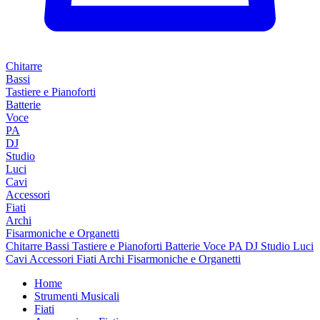
Chitarre
Bassi
Tastiere e Pianoforti
Batterie
Voce
PA
DJ
Studio
Luci
Cavi
Accessori
Fiati
Archi
Fisarmoniche e Organetti
Chitarre
Bassi
Tastiere e Pianoforti
Batterie
Voce
PA
DJ
Studio
Luci
Cavi
Accessori
Fiati
Archi
Fisarmoniche e Organetti
Home
Strumenti Musicali
Fiati