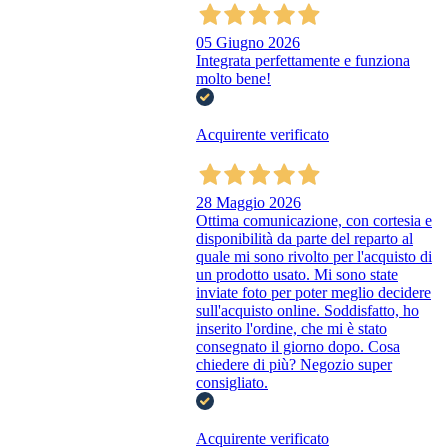
05 Giugno 2026
Integrata perfettamente e funziona
molto bene!
Acquirente verificato
28 Maggio 2026
Ottima comunicazione, con cortesia e
disponibilità da parte del reparto al
quale mi sono rivolto per l'acquisto di
un prodotto usato. Mi sono state
inviate foto per poter meglio decidere
sull'acquisto online. Soddisfatto, ho
inserito l'ordine, che mi è stato
consegnato il giorno dopo. Cosa
chiedere di più? Negozio super
consigliato.
Acquirente verificato