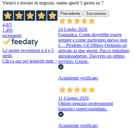
Vienici a trovare in negozio, siamo aperti 5 giorni su 7
Precedente
Successivo
4,8
/5
24 Luglio 2026
1.491
Fantastica. Come dovrebbe essere
recensioni
sempre e come purtroppo spesso non
è….Prodotto GE100pro Ordinato ed
Le nostre recensioni a 4 e 5
arrivato in due giorni. Pacco imballato
stelle.
strepitosamente. Davvero un ottimo
Clicca qui per leggerle tutte >
servizio. Grazie.
Acquirente verificato
11 Giugno 2026
Ottimo negozio,professionisti
fantastici superconsigliato.
Acquirente verificato