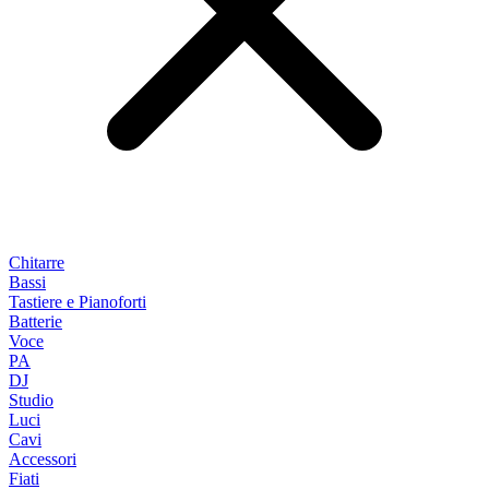
Chitarre
Bassi
Tastiere e Pianoforti
Batterie
Voce
PA
DJ
Studio
Luci
Cavi
Accessori
Fiati