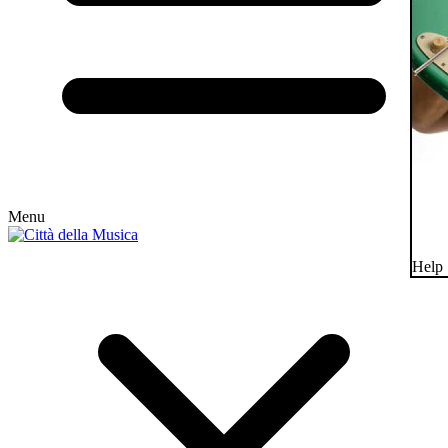
Menu
Help