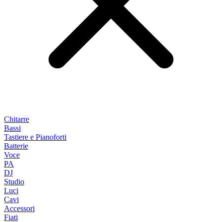
Chitarre
Bassi
Tastiere e Pianoforti
Batterie
Voce
PA
DJ
Studio
Luci
Cavi
Accessori
Fiati