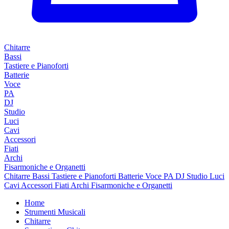
Chitarre
Bassi
Tastiere e Pianoforti
Batterie
Voce
PA
DJ
Studio
Luci
Cavi
Accessori
Fiati
Archi
Fisarmoniche e Organetti
Chitarre
Bassi
Tastiere e Pianoforti
Batterie
Voce
PA
DJ
Studio
Luci
Cavi
Accessori
Fiati
Archi
Fisarmoniche e Organetti
Home
Strumenti Musicali
Chitarre