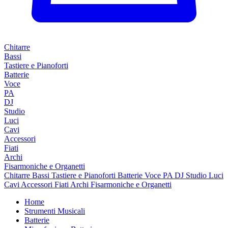
Chitarre
Bassi
Tastiere e Pianoforti
Batterie
Voce
PA
DJ
Studio
Luci
Cavi
Accessori
Fiati
Archi
Fisarmoniche e Organetti
Chitarre
Bassi
Tastiere e Pianoforti
Batterie
Voce
PA
DJ
Studio
Luci
Cavi
Accessori
Fiati
Archi
Fisarmoniche e Organetti
Home
Strumenti Musicali
Batterie