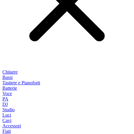
Chitarre
Bassi
Tastiere e Pianoforti
Batterie
Voce
PA
DJ
Studio
Luci
Cavi
Accessori
Fiati