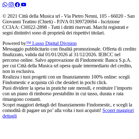
© 2021 Città della Musica srl - Via Pietro Nenni, 105 - 66020 - San
Giovanni Teatino (Chieti) - P.IVA 01309720694 - Iscrizione
CCIAA: CH022-2898 - Tutti i diritti riservati. Marchi registrati e
segni distintivi sono di proprietà dei rispettivi titolari.
Powered by
™ Lusso Digital Division
Messaggio pubblicitario con finalità promozionale. Offerta di credito
finalizzato, valida dal 01/01/2026 al 31/12/2026. IEBCC nel
percorso online. Salvo approvazione di Findomestic Banca S.p.A.
per cui Città della Musica srl opera quale intermediario del credito,
non in esclusiva.
Realizza i tuoi progetti con un finanziamento 100% online: scegli
Findomestic e acquista ciò che desideri in pochi click.
Puoi dividere la spesa in pratiche rate mensili, e restituire l’importo
con un piano di rimborso prestabilito in cui tasso, durata e rata
rimangono costanti.
Scopri maggiori dettagli del finanziamento Findomestic, e scegli la
comodità di pagare un po’ alla volta i tuoi acquisti!
Scopri maggiori
dettagli