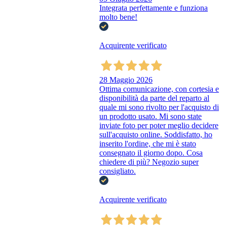
Integrata perfettamente e funziona
molto bene!
Acquirente verificato
28 Maggio 2026
Ottima comunicazione, con cortesia e
disponibilità da parte del reparto al
quale mi sono rivolto per l'acquisto di
un prodotto usato. Mi sono state
inviate foto per poter meglio decidere
sull'acquisto online. Soddisfatto, ho
inserito l'ordine, che mi è stato
consegnato il giorno dopo. Cosa
chiedere di più? Negozio super
consigliato.
Acquirente verificato