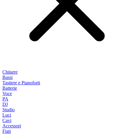
Chitarre
Bassi
Tastiere e Pianoforti
Batterie
Voce
PA
DJ
Studio
Luci
Cavi
Accessori
Fiati