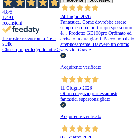
Precedente
Successivo
4,8
/5
24 Luglio 2026
1.491
Fantastica. Come dovrebbe essere
recensioni
sempre e come purtroppo spesso non
è….Prodotto GE100pro Ordinato ed
Le nostre recensioni a 4 e 5
arrivato in due giorni. Pacco imballato
stelle.
strepitosamente. Davvero un ottimo
Clicca qui per leggerle tutte >
servizio. Grazie.
Acquirente verificato
11 Giugno 2026
Ottimo negozio,professionisti
fantastici superconsigliato.
Acquirente verificato
05 Giugno 2026