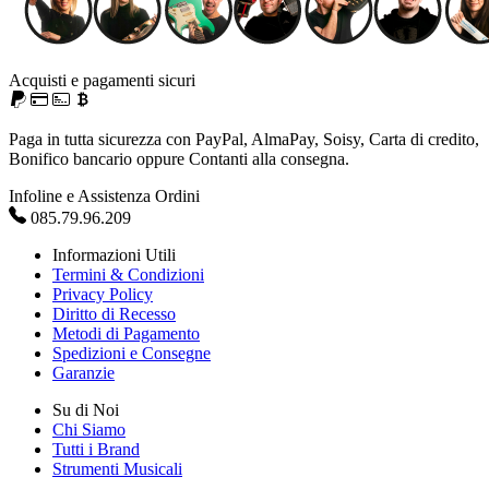
Acquisti e pagamenti sicuri
Paga in tutta sicurezza con PayPal, AlmaPay, Soisy, Carta di credito,
Bonifico bancario oppure Contanti alla consegna.
Infoline e Assistenza Ordini
085.79.96.209
Informazioni Utili
Termini & Condizioni
Privacy Policy
Diritto di Recesso
Metodi di Pagamento
Spedizioni e Consegne
Garanzie
Su di Noi
Chi Siamo
Tutti i Brand
Strumenti Musicali