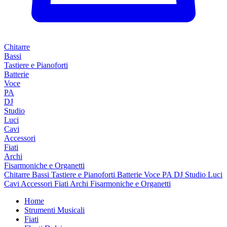
Chitarre
Bassi
Tastiere e Pianoforti
Batterie
Voce
PA
DJ
Studio
Luci
Cavi
Accessori
Fiati
Archi
Fisarmoniche e Organetti
Chitarre
Bassi
Tastiere e Pianoforti
Batterie
Voce
PA
DJ
Studio
Luci
Cavi
Accessori
Fiati
Archi
Fisarmoniche e Organetti
Home
Strumenti Musicali
Fiati