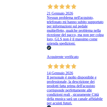
21 Gennaio 2026
Nessun problema nell'acquisto,
telefonato mi hanno subito supportato
per informazioni sul pedale
multieffetto, qualche problema nella
ricezione del pacco, ma non per colpa
loro, GLS non è il massimo come
azienda spedizioni.
Acquirente verificato
14 Gennaio 2026
Il personale è molto disponibile e
professionale, la descrizione dei
prodotti fatta prima dell'acquisto
corrisponde perfettamente alle
condizioni reali , sicuramente Città
della musica sarà un canale affidabile
per acuisti futuri.