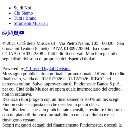
Su di Noi
Chi Siamo
Tutti i Brand
Strumenti Musicali
© 2021 Città della Musica srl - Via Pietro Nenni, 105 - 66020 - San
Giovanni Teatino (Chieti) - P.IVA 01309720694 - Iscrizione
CCIAA: CH022-2898 - Tutti i diritti riservati. Marchi registrati e
segni distintivi sono di proprietà dei rispettivi titolari.
Powered by
™ Lusso Digital Division
Messaggio pubblicitario con finalità promozionale. Offerta di credito
finalizzato, valida dal 01/01/2026 al 31/12/2026. IEBCC nel
percorso online. Salvo approvazione di Findomestic Banca S.p.A.
per cui Città della Musica srl opera quale intermediario del credito,
non in esclusiva.
Realizza i tuoi progetti con un finanziamento 100% online: scegli
Findomestic e acquista ciò che desideri in pochi click.
Puoi dividere la spesa in pratiche rate mensili, e restituire l’importo
con un piano di rimborso prestabilito in cui tasso, durata e rata
rimangono costanti.
Scopri maggiori dettagli del finanziamento Findomestic, e scegli la