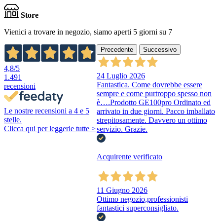
Store
Vienici a trovare in negozio, siamo aperti 5 giorni su 7
Precedente
Successivo
4,8
/5
24 Luglio 2026
1.491
Fantastica. Come dovrebbe essere
recensioni
sempre e come purtroppo spesso non
è….Prodotto GE100pro Ordinato ed
Le nostre recensioni a 4 e 5
arrivato in due giorni. Pacco imballato
stelle.
strepitosamente. Davvero un ottimo
Clicca qui per leggerle tutte >
servizio. Grazie.
Acquirente verificato
11 Giugno 2026
Ottimo negozio,professionisti
fantastici superconsigliato.