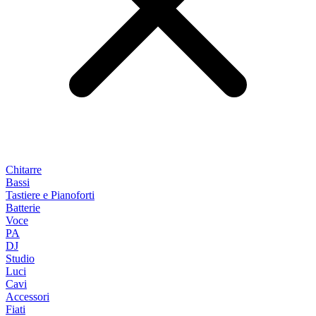
Chitarre
Bassi
Tastiere e Pianoforti
Batterie
Voce
PA
DJ
Studio
Luci
Cavi
Accessori
Fiati