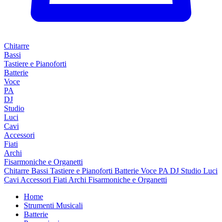
Chitarre
Bassi
Tastiere e Pianoforti
Batterie
Voce
PA
DJ
Studio
Luci
Cavi
Accessori
Fiati
Archi
Fisarmoniche e Organetti
Chitarre
Bassi
Tastiere e Pianoforti
Batterie
Voce
PA
DJ
Studio
Luci
Cavi
Accessori
Fiati
Archi
Fisarmoniche e Organetti
Home
Strumenti Musicali
Batterie