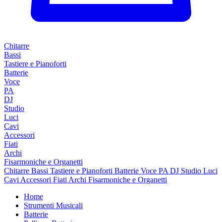
Chitarre
Bassi
Tastiere e Pianoforti
Batterie
Voce
PA
DJ
Studio
Luci
Cavi
Accessori
Fiati
Archi
Fisarmoniche e Organetti
Chitarre
Bassi
Tastiere e Pianoforti
Batterie
Voce
PA
DJ
Studio
Luci
Cavi
Accessori
Fiati
Archi
Fisarmoniche e Organetti
Home
Strumenti Musicali
Batterie