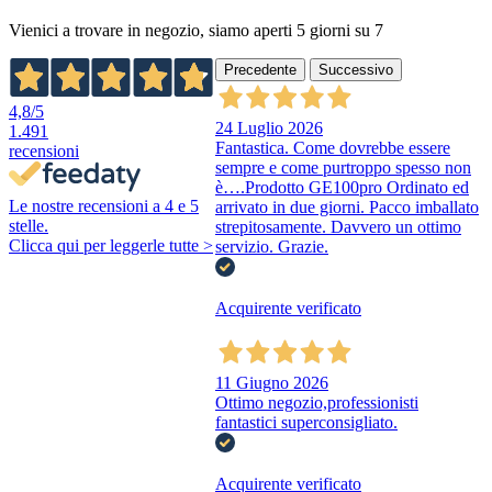
Vienici a trovare in negozio, siamo aperti 5 giorni su 7
Precedente
Successivo
4,8
/5
24 Luglio 2026
1.491
Fantastica. Come dovrebbe essere
recensioni
sempre e come purtroppo spesso non
è….Prodotto GE100pro Ordinato ed
Le nostre recensioni a 4 e 5
arrivato in due giorni. Pacco imballato
stelle.
strepitosamente. Davvero un ottimo
Clicca qui per leggerle tutte >
servizio. Grazie.
Acquirente verificato
11 Giugno 2026
Ottimo negozio,professionisti
fantastici superconsigliato.
Acquirente verificato