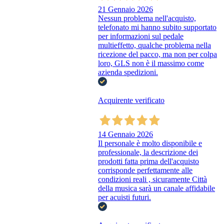
21 Gennaio 2026
Nessun problema nell'acquisto,
telefonato mi hanno subito supportato
per informazioni sul pedale
multieffetto, qualche problema nella
ricezione del pacco, ma non per colpa
loro, GLS non è il massimo come
azienda spedizioni.
Acquirente verificato
14 Gennaio 2026
Il personale è molto disponibile e
professionale, la descrizione dei
prodotti fatta prima dell'acquisto
corrisponde perfettamente alle
condizioni reali , sicuramente Città
della musica sarà un canale affidabile
per acuisti futuri.