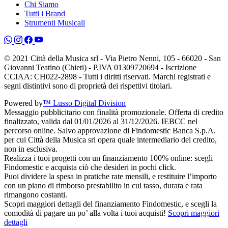
Chi Siamo
Tutti i Brand
Strumenti Musicali
© 2021 Città della Musica srl - Via Pietro Nenni, 105 - 66020 - San
Giovanni Teatino (Chieti) - P.IVA 01309720694 - Iscrizione
CCIAA: CH022-2898 - Tutti i diritti riservati. Marchi registrati e
segni distintivi sono di proprietà dei rispettivi titolari.
Powered by
™ Lusso Digital Division
Messaggio pubblicitario con finalità promozionale. Offerta di credito
finalizzato, valida dal 01/01/2026 al 31/12/2026. IEBCC nel
percorso online. Salvo approvazione di Findomestic Banca S.p.A.
per cui Città della Musica srl opera quale intermediario del credito,
non in esclusiva.
Realizza i tuoi progetti con un finanziamento 100% online: scegli
Findomestic e acquista ciò che desideri in pochi click.
Puoi dividere la spesa in pratiche rate mensili, e restituire l’importo
con un piano di rimborso prestabilito in cui tasso, durata e rata
rimangono costanti.
Scopri maggiori dettagli del finanziamento Findomestic, e scegli la
comodità di pagare un po’ alla volta i tuoi acquisti!
Scopri maggiori
dettagli