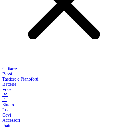
Chitarre
Bassi
Tastiere e Pianoforti
Batterie
Voce
PA
DJ
Studio
Luci
Cavi
Accessori
Fiati