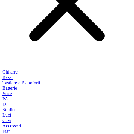
Chitarre
Bassi
Tastiere e Pianoforti
Batterie
Voce
PA
DJ
Studio
Luci
Cavi
Accessori
Fiati