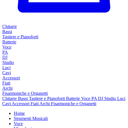
Chitarre
Bassi
Tastiere e Pianoforti
Batterie
Voce
PA
DJ
Studio
Luci
Cavi
Accessori
Fiati
Archi
Fisarmoniche e Organetti
Chitarre
Bassi
Tastiere e Pianoforti
Batterie
Voce
PA
DJ
Studio
Luci
Cavi
Accessori
Fiati
Archi
Fisarmoniche e Organetti
Home
Strumenti Musicali
Voce