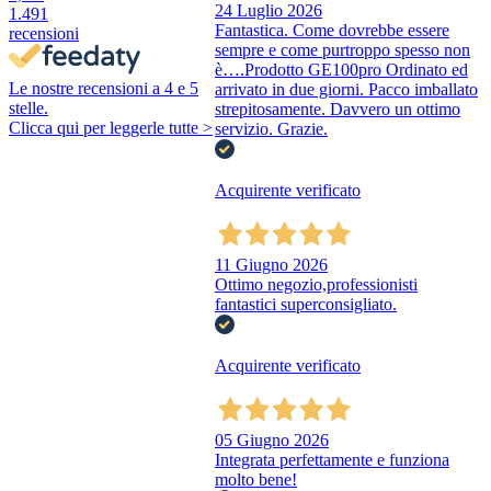
24 Luglio 2026
1.491
Fantastica. Come dovrebbe essere
recensioni
sempre e come purtroppo spesso non
è….Prodotto GE100pro Ordinato ed
Le nostre recensioni a 4 e 5
arrivato in due giorni. Pacco imballato
stelle.
strepitosamente. Davvero un ottimo
Clicca qui per leggerle tutte >
servizio. Grazie.
Acquirente verificato
11 Giugno 2026
Ottimo negozio,professionisti
fantastici superconsigliato.
Acquirente verificato
05 Giugno 2026
Integrata perfettamente e funziona
molto bene!