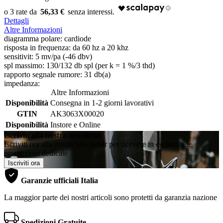
56,33 €
Dettagli
Altre Informazioni
diagramma polare: cardiode
risposta in frequenza: da 60 hz a 20 khz
sensitivit: 5 mv/pa (-46 dbv)
spl massimo: 130/132 db spl (per k = 1 %/3 thd)
rapporto segnale rumore: 31 db(a)
impedanza:
Altre Informazioni
Disponibilità
Consegna in 1-2 giorni lavorativi
GTIN
AK3063X00020
Disponibilità
Instore e Online
Iscriviti alla nostra newsletter
Iscriviti ora alla nostra newsletter per ricevere in esclusiva le
promozioni dedicate
Iscriviti ora
Garanzie ufficiali Italia
La maggior parte dei nostri articoli sono protetti da garanzia nazione
Spedizioni Gratuite