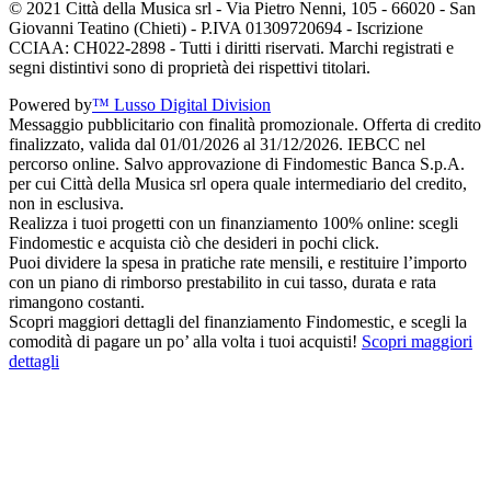
© 2021 Città della Musica srl - Via Pietro Nenni, 105 - 66020 - San
Giovanni Teatino (Chieti) - P.IVA 01309720694 - Iscrizione
CCIAA: CH022-2898 - Tutti i diritti riservati. Marchi registrati e
segni distintivi sono di proprietà dei rispettivi titolari.
Powered by
™ Lusso Digital Division
Messaggio pubblicitario con finalità promozionale. Offerta di credito
finalizzato, valida dal 01/01/2026 al 31/12/2026. IEBCC nel
percorso online. Salvo approvazione di Findomestic Banca S.p.A.
per cui Città della Musica srl opera quale intermediario del credito,
non in esclusiva.
Realizza i tuoi progetti con un finanziamento 100% online: scegli
Findomestic e acquista ciò che desideri in pochi click.
Puoi dividere la spesa in pratiche rate mensili, e restituire l’importo
con un piano di rimborso prestabilito in cui tasso, durata e rata
rimangono costanti.
Scopri maggiori dettagli del finanziamento Findomestic, e scegli la
comodità di pagare un po’ alla volta i tuoi acquisti!
Scopri maggiori
dettagli