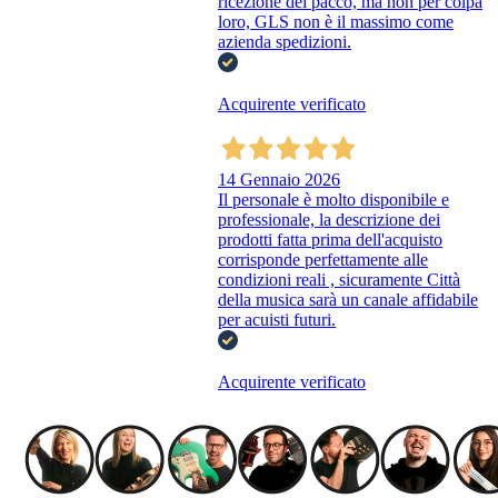
ricezione del pacco, ma non per colpa
loro, GLS non è il massimo come
azienda spedizioni.
Acquirente verificato
14 Gennaio 2026
Il personale è molto disponibile e
professionale, la descrizione dei
prodotti fatta prima dell'acquisto
corrisponde perfettamente alle
condizioni reali , sicuramente Città
della musica sarà un canale affidabile
per acuisti futuri.
Acquirente verificato