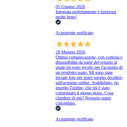
05 Giugno 2026
Integrata perfettamente e funziona
molto bene!
Acquirente verificato
28 Maggio 2026
Ottima comunicazione, con cortesia e
disponibilità da parte del reparto al
quale mi sono rivolto per l'acquisto di
un prodotto usato. Mi sono state
inviate foto per poter meglio decidere
sull'acquisto online. Soddisfatto, ho
inserito l'ordine, che mi è stato
consegnato il giorno dopo. Cosa
chiedere di più? Negozio super
consigliato.
Acquirente verificato