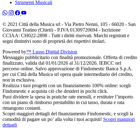
Strumenti Musicali
© 2021 Città della Musica srl - Via Pietro Nenni, 105 - 66020 - San
Giovanni Teatino (Chieti) - P.IVA 01309720694 - Iscrizione
CCIAA: CH022-2898 - Tutti i diritti riservati. Marchi registrati e
segni distintivi sono di proprietà dei rispettivi titolari.
Powered by
™ Lusso Digital Division
Messaggio pubblicitario con finalità promozionale. Offerta di credito
finalizzato, valida dal 01/01/2026 al 31/12/2026. IEBCC nel
percorso online. Salvo approvazione di Findomestic Banca S.p.A.
per cui Città della Musica srl opera quale intermediario del credito,
non in esclusiva.
Realizza i tuoi progetti con un finanziamento 100% online: scegli
Findomestic e acquista ciò che desideri in pochi click.
Puoi dividere la spesa in pratiche rate mensili, e restituire l’importo
con un piano di rimborso prestabilito in cui tasso, durata e rata
rimangono costanti.
Scopri maggiori dettagli del finanziamento Findomestic, e scegli la
comodità di pagare un po’ alla volta i tuoi acquisti!
Scopri maggiori
dettagli