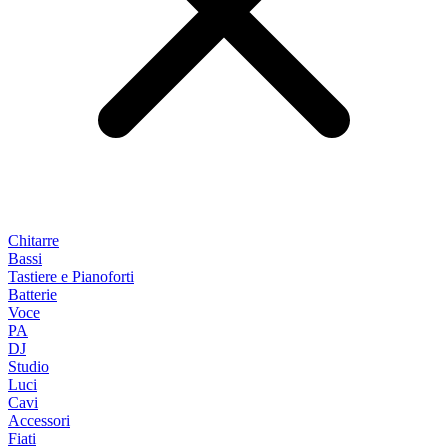
Chitarre
Bassi
Tastiere e Pianoforti
Batterie
Voce
PA
DJ
Studio
Luci
Cavi
Accessori
Fiati