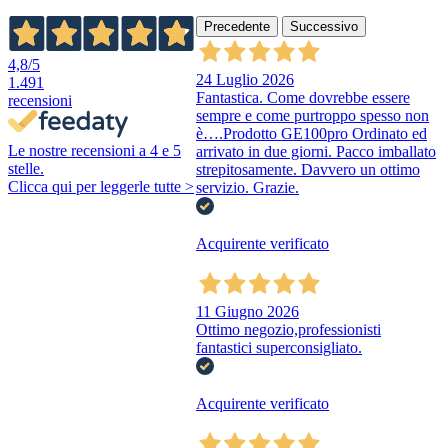
Precedente
Successivo
4,8
/5
24 Luglio 2026
1.491
Fantastica. Come dovrebbe essere
recensioni
sempre e come purtroppo spesso non
è….Prodotto GE100pro Ordinato ed
Le nostre recensioni a 4 e 5
arrivato in due giorni. Pacco imballato
stelle.
strepitosamente. Davvero un ottimo
Clicca qui per leggerle tutte >
servizio. Grazie.
Acquirente verificato
11 Giugno 2026
Ottimo negozio,professionisti
fantastici superconsigliato.
Acquirente verificato