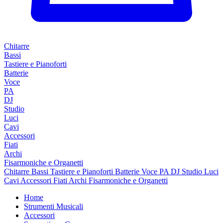
Chitarre
Bassi
Tastiere e Pianoforti
Batterie
Voce
PA
DJ
Studio
Luci
Cavi
Accessori
Fiati
Archi
Fisarmoniche e Organetti
Chitarre
Bassi
Tastiere e Pianoforti
Batterie
Voce
PA
DJ
Studio
Luci
Cavi
Accessori
Fiati
Archi
Fisarmoniche e Organetti
Home
Strumenti Musicali
Accessori