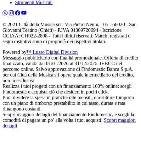
Strumenti Musicali
© 2021 Città della Musica srl - Via Pietro Nenni, 105 - 66020 - San
Giovanni Teatino (Chieti) - P.IVA 01309720694 - Iscrizione
CCIAA: CH022-2898 - Tutti i diritti riservati. Marchi registrati e
segni distintivi sono di proprietà dei rispettivi titolari.
Powered by
™ Lusso Digital Division
Messaggio pubblicitario con finalità promozionale. Offerta di credito
finalizzato, valida dal 01/01/2026 al 31/12/2026. IEBCC nel
percorso online. Salvo approvazione di Findomestic Banca S.p.A.
per cui Città della Musica srl opera quale intermediario del credito,
non in esclusiva.
Realizza i tuoi progetti con un finanziamento 100% online: scegli
Findomestic e acquista ciò che desideri in pochi click.
Puoi dividere la spesa in pratiche rate mensili, e restituire l’importo
con un piano di rimborso prestabilito in cui tasso, durata e rata
rimangono costanti.
Scopri maggiori dettagli del finanziamento Findomestic, e scegli la
comodità di pagare un po’ alla volta i tuoi acquisti!
Scopri maggiori
dettagli