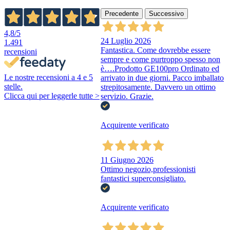
Precedente
Successivo
4,8
/5
24 Luglio 2026
1.491
Fantastica. Come dovrebbe essere
recensioni
sempre e come purtroppo spesso non
è….Prodotto GE100pro Ordinato ed
Le nostre recensioni a 4 e 5
arrivato in due giorni. Pacco imballato
stelle.
strepitosamente. Davvero un ottimo
Clicca qui per leggerle tutte >
servizio. Grazie.
Acquirente verificato
11 Giugno 2026
Ottimo negozio,professionisti
fantastici superconsigliato.
Acquirente verificato