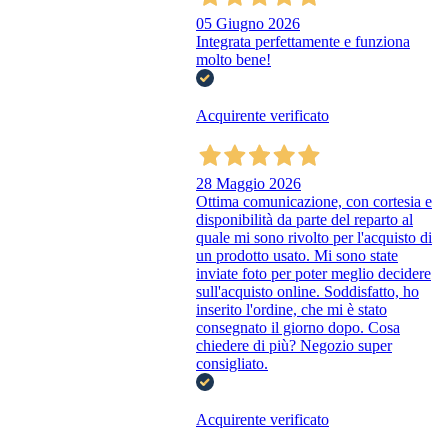
05 Giugno 2026
Integrata perfettamente e funziona
molto bene!
Acquirente verificato
28 Maggio 2026
Ottima comunicazione, con cortesia e
disponibilità da parte del reparto al
quale mi sono rivolto per l'acquisto di
un prodotto usato. Mi sono state
inviate foto per poter meglio decidere
sull'acquisto online. Soddisfatto, ho
inserito l'ordine, che mi è stato
consegnato il giorno dopo. Cosa
chiedere di più? Negozio super
consigliato.
Acquirente verificato