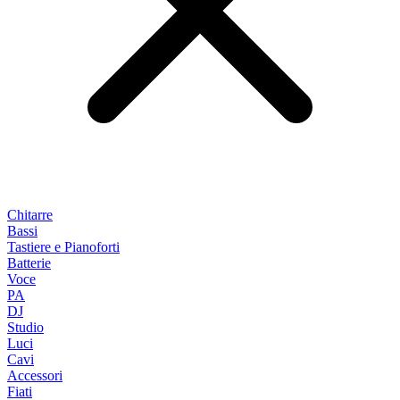
Chitarre
Bassi
Tastiere e Pianoforti
Batterie
Voce
PA
DJ
Studio
Luci
Cavi
Accessori
Fiati