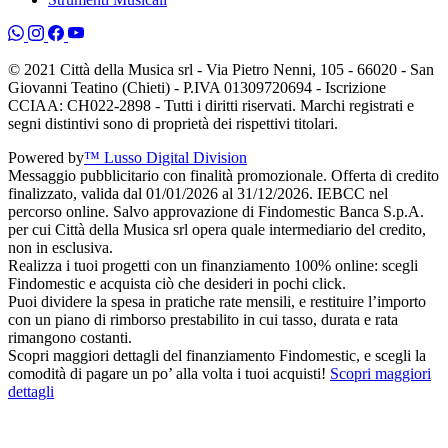
© 2021 Città della Musica srl - Via Pietro Nenni, 105 - 66020 - San
Giovanni Teatino (Chieti) - P.IVA 01309720694 - Iscrizione
CCIAA: CH022-2898 - Tutti i diritti riservati. Marchi registrati e
segni distintivi sono di proprietà dei rispettivi titolari.
Powered by
™ Lusso Digital Division
Messaggio pubblicitario con finalità promozionale. Offerta di credito
finalizzato, valida dal 01/01/2026 al 31/12/2026. IEBCC nel
percorso online. Salvo approvazione di Findomestic Banca S.p.A.
per cui Città della Musica srl opera quale intermediario del credito,
non in esclusiva.
Realizza i tuoi progetti con un finanziamento 100% online: scegli
Findomestic e acquista ciò che desideri in pochi click.
Puoi dividere la spesa in pratiche rate mensili, e restituire l’importo
con un piano di rimborso prestabilito in cui tasso, durata e rata
rimangono costanti.
Scopri maggiori dettagli del finanziamento Findomestic, e scegli la
comodità di pagare un po’ alla volta i tuoi acquisti!
Scopri maggiori
dettagli