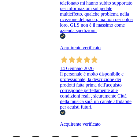
telefonato mi hanno subito supportato
per informazioni sul pedale
multieffetto, qualche problema nella
ricezione del pacco, ma non per colpa
loro, GLS non è il massimo come
azienda spedizioni.
Acquirente verificato
14 Gennaio 2026
Il personale è molto disponibile e
professionale, la descrizione dei
prodotti fatta prima dell'acquisto
corrisponde perfettamente alle
condizioni reali , sicuramente Città
della musica sarà un canale affidabile
per acuisti futuri.
Acquirente verificato