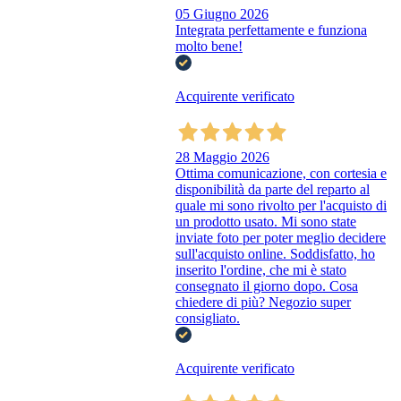
05 Giugno 2026
Integrata perfettamente e funziona
molto bene!
Acquirente verificato
28 Maggio 2026
Ottima comunicazione, con cortesia e
disponibilità da parte del reparto al
quale mi sono rivolto per l'acquisto di
un prodotto usato. Mi sono state
inviate foto per poter meglio decidere
sull'acquisto online. Soddisfatto, ho
inserito l'ordine, che mi è stato
consegnato il giorno dopo. Cosa
chiedere di più? Negozio super
consigliato.
Acquirente verificato