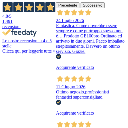
Precedente
Successivo
4,8
/5
24 Luglio 2026
1.491
Fantastica. Come dovrebbe essere
recensioni
sempre e come purtroppo spesso non
è….Prodotto GE100pro Ordinato ed
Le nostre recensioni a 4 e 5
arrivato in due giorni. Pacco imballato
stelle.
strepitosamente. Davvero un ottimo
Clicca qui per leggerle tutte >
servizio. Grazie.
Acquirente verificato
11 Giugno 2026
Ottimo negozio,professionisti
fantastici superconsigliato.
Acquirente verificato