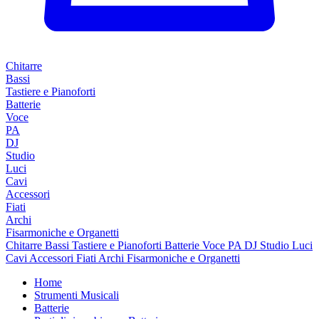
Chitarre
Bassi
Tastiere e Pianoforti
Batterie
Voce
PA
DJ
Studio
Luci
Cavi
Accessori
Fiati
Archi
Fisarmoniche e Organetti
Chitarre
Bassi
Tastiere e Pianoforti
Batterie
Voce
PA
DJ
Studio
Luci
Cavi
Accessori
Fiati
Archi
Fisarmoniche e Organetti
Home
Strumenti Musicali
Batterie