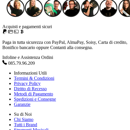
Acquisti e pagamenti sicuri
Paga in tutta sicurezza con PayPal, AlmaPay, Soisy, Carta di credito,
Bonifico bancario oppure Contanti alla consegna.
Infoline e Assistenza Ordini
085.79.96.209
Informazioni Utili
Termini & Condizioni
Privacy Policy
Diritto di Recesso
Metodi di Pagamento
Spedizioni e Consegne
Garanzie
Su di Noi
Chi Siamo
Tutti i Brand
Strumenti Musicali