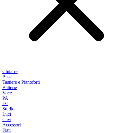
Chitarre
Bassi
Tastiere e Pianoforti
Batterie
Voce
PA
DJ
Studio
Luci
Cavi
Accessori
Fiati