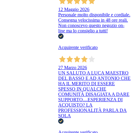
12 Maggio 2026
Personale molto disponibile e cordiale.
Consegna velocissima in 48 ore reali.
Non conoscevo questo negozio on-
line ma lo consiglio a tutti!
Acquirente verificato
27 Marzo 2026
UN SALUTO A LUCA MAESTRO
DEL BASSO E AD ANTONIO CHE
HA IL MERITO DI ESSERE
SPESSO IN QUALCHE
COMUNITÀ DISAGIATA A DARE
SUPPORTO....ESPERIENZA DI
ACQUISTO? LA
PROFESSIONALITÀ PARLA DA
SOLA
Acquirente verificato