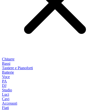
Chitarre
Bassi
Tastiere e Pianoforti
Batterie
Voce
PA
DJ
Studio
Luci
Cavi
Accessori
Fiati