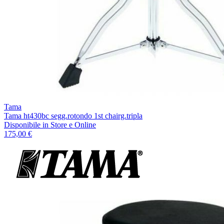
Tama
Tama ht430bc segg.rotondo 1st chairg.tripla
Disponibile
in Store e Online
175,00 €