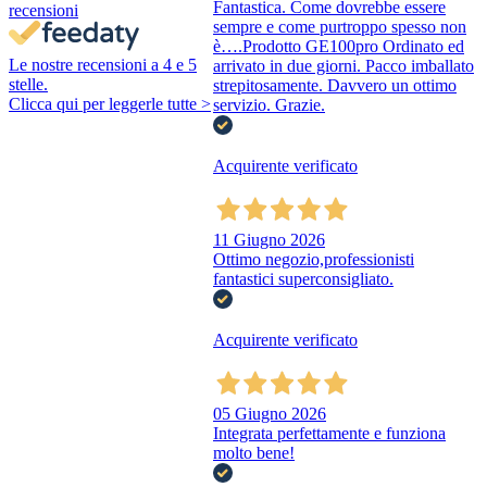
Fantastica. Come dovrebbe essere
recensioni
sempre e come purtroppo spesso non
è….Prodotto GE100pro Ordinato ed
Le nostre recensioni a 4 e 5
arrivato in due giorni. Pacco imballato
stelle.
strepitosamente. Davvero un ottimo
Clicca qui per leggerle tutte >
servizio. Grazie.
Acquirente verificato
11 Giugno 2026
Ottimo negozio,professionisti
fantastici superconsigliato.
Acquirente verificato
05 Giugno 2026
Integrata perfettamente e funziona
molto bene!