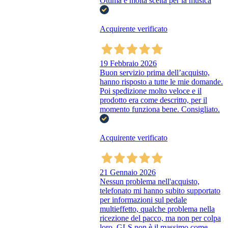
Ottima e molta scelta per la musica
Acquirente verificato
19 Febbraio 2026
Buon servizio prima dell’acquisto,
hanno risposto a tutte le mie domande.
Poi spedizione molto veloce e il
prodotto era come descritto, per il
momento funziona bene. Consigliato.
Acquirente verificato
21 Gennaio 2026
Nessun problema nell'acquisto,
telefonato mi hanno subito supportato
per informazioni sul pedale
multieffetto, qualche problema nella
ricezione del pacco, ma non per colpa
loro, GLS non è il massimo come