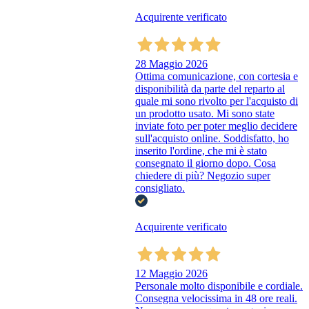
Acquirente verificato
28 Maggio 2026
Ottima comunicazione, con cortesia e
disponibilità da parte del reparto al
quale mi sono rivolto per l'acquisto di
un prodotto usato. Mi sono state
inviate foto per poter meglio decidere
sull'acquisto online. Soddisfatto, ho
inserito l'ordine, che mi è stato
consegnato il giorno dopo. Cosa
chiedere di più? Negozio super
consigliato.
Acquirente verificato
12 Maggio 2026
Personale molto disponibile e cordiale.
Consegna velocissima in 48 ore reali.