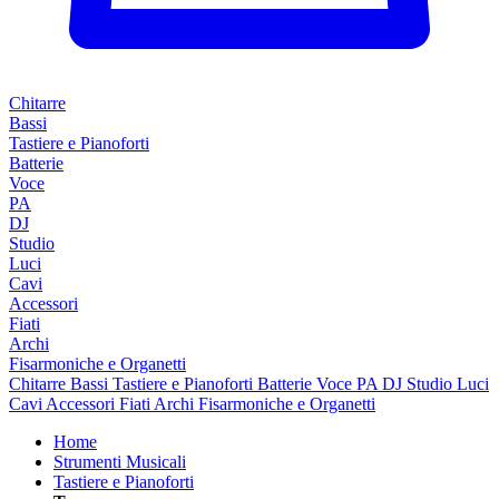
Chitarre
Bassi
Tastiere e Pianoforti
Batterie
Voce
PA
DJ
Studio
Luci
Cavi
Accessori
Fiati
Archi
Fisarmoniche e Organetti
Chitarre
Bassi
Tastiere e Pianoforti
Batterie
Voce
PA
DJ
Studio
Luci
Cavi
Accessori
Fiati
Archi
Fisarmoniche e Organetti
Home
Strumenti Musicali
Tastiere e Pianoforti