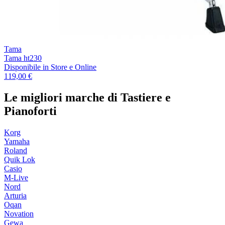
Tama
Tama ht230
Disponibile
in Store e Online
119,00 €
Le migliori marche di Tastiere e
Pianoforti
Korg
Yamaha
Roland
Quik Lok
Casio
M-Live
Nord
Arturia
Oqan
Novation
Gewa