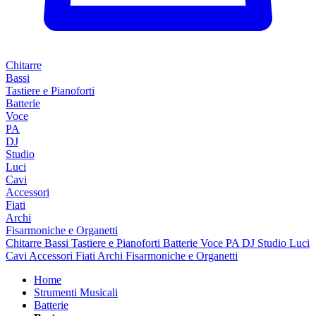
Chitarre
Bassi
Tastiere e Pianoforti
Batterie
Voce
PA
DJ
Studio
Luci
Cavi
Accessori
Fiati
Archi
Fisarmoniche e Organetti
Chitarre
Bassi
Tastiere e Pianoforti
Batterie
Voce
PA
DJ
Studio
Luci
Cavi
Accessori
Fiati
Archi
Fisarmoniche e Organetti
Home
Strumenti Musicali
Batterie