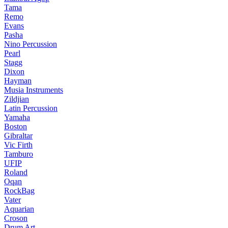
Tama
Remo
Evans
Pasha
Nino Percussion
Pearl
Stagg
Dixon
Hayman
Musia Instruments
Zildjian
Latin Percussion
Yamaha
Boston
Gibraltar
Vic Firth
Tamburo
UFIP
Roland
Oqan
RockBag
Vater
Aquarian
Croson
Drum Art