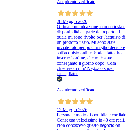
Acquirente verificato
28 Maggio 2026
Ottima comunicazione, con cortesia e
disponibilità da parte del reparto al
quale mi sono rivolto per l'acquisto di
un prodotto usato. Mi sono state
inviate foto per poter meglio decidere
sull'acquisto online. Soddisfatto, ho
inserito l'ordine, che mi è stato
consegnato il giorno dopo. Cosa
chiedere di più? Negozio super
consigliato.
Acquirente verificato
12 Maggio 2026
Personale molto disponibile e cordiale.
Consegna velocissima in 48 ore reali.
Non conoscevo questo negozio on-