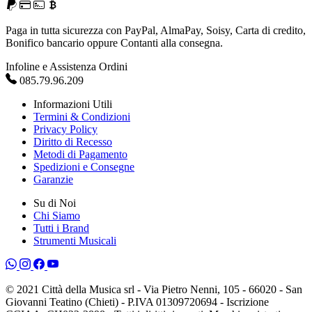
Paga in tutta sicurezza con PayPal, AlmaPay, Soisy, Carta di credito,
Bonifico bancario oppure Contanti alla consegna.
Infoline e Assistenza Ordini
085.79.96.209
Informazioni Utili
Termini & Condizioni
Privacy Policy
Diritto di Recesso
Metodi di Pagamento
Spedizioni e Consegne
Garanzie
Su di Noi
Chi Siamo
Tutti i Brand
Strumenti Musicali
© 2021 Città della Musica srl - Via Pietro Nenni, 105 - 66020 - San
Giovanni Teatino (Chieti) - P.IVA 01309720694 - Iscrizione