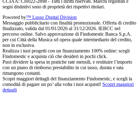
CCIAA: CH022-2898 - Tutti i diritti riservati. Marchi registrati e
segni distintivi sono di proprietà dei rispettivi titolari.
Powered by
™ Lusso Digital Division
Messaggio pubblicitario con finalità promozionale. Offerta di credito
finalizzato, valida dal 01/01/2026 al 31/12/2026. IEBCC nel
percorso online. Salvo approvazione di Findomestic Banca S.p.A.
per cui Città della Musica srl opera quale intermediario del credito,
non in esclusiva.
Realizza i tuoi progetti con un finanziamento 100% online: scegli
Findomestic e acquista ciò che desideri in pochi click.
Puoi dividere la spesa in pratiche rate mensili, e restituire l’importo
con un piano di rimborso prestabilito in cui tasso, durata e rata
rimangono costanti.
Scopri maggiori dettagli del finanziamento Findomestic, e scegli la
comodità di pagare un po’ alla volta i tuoi acquisti!
Scopri maggiori
dettagli