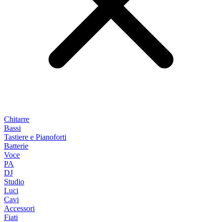
Chitarre
Bassi
Tastiere e Pianoforti
Batterie
Voce
PA
DJ
Studio
Luci
Cavi
Accessori
Fiati