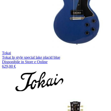
Tokai
Tokai lp style special lake placid blue
Disponibile
in Store e Online
629,00 €