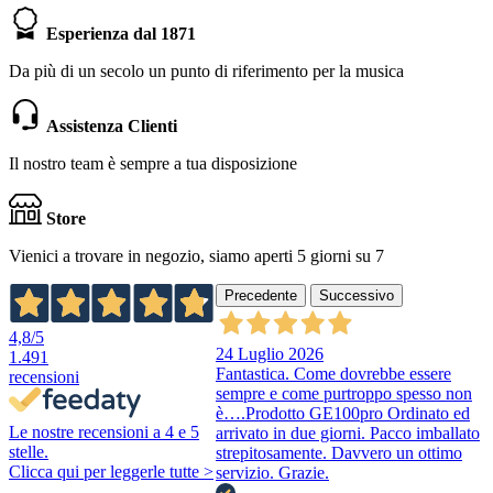
Esperienza dal 1871
Da più di un secolo un punto di riferimento per la musica
Assistenza Clienti
Il nostro team è sempre a tua disposizione
Store
Vienici a trovare in negozio, siamo aperti 5 giorni su 7
Precedente
Successivo
4,8
/5
24 Luglio 2026
1.491
Fantastica. Come dovrebbe essere
recensioni
sempre e come purtroppo spesso non
è….Prodotto GE100pro Ordinato ed
Le nostre recensioni a 4 e 5
arrivato in due giorni. Pacco imballato
stelle.
strepitosamente. Davvero un ottimo
Clicca qui per leggerle tutte >
servizio. Grazie.