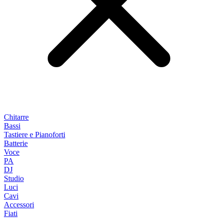
Chitarre
Bassi
Tastiere e Pianoforti
Batterie
Voce
PA
DJ
Studio
Luci
Cavi
Accessori
Fiati