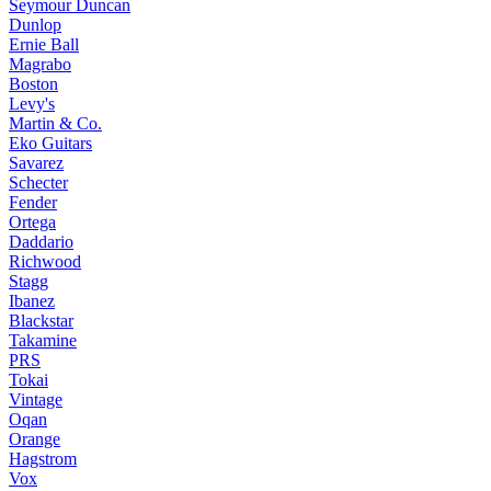
Seymour Duncan
Dunlop
Ernie Ball
Magrabo
Boston
Levy's
Martin & Co.
Eko Guitars
Savarez
Schecter
Fender
Ortega
Daddario
Richwood
Stagg
Ibanez
Blackstar
Takamine
PRS
Tokai
Vintage
Oqan
Orange
Hagstrom
Vox