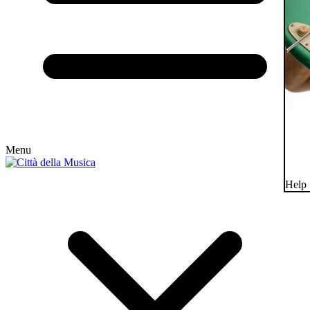
Menu
Help