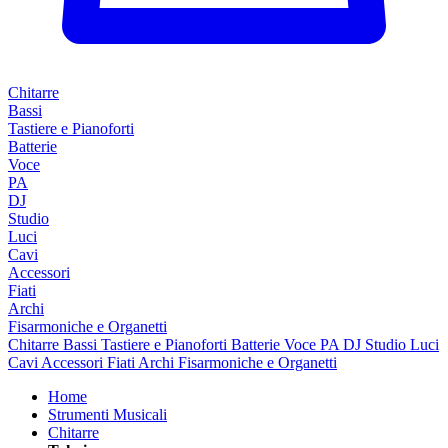
Chitarre
Bassi
Tastiere e Pianoforti
Batterie
Voce
PA
DJ
Studio
Luci
Cavi
Accessori
Fiati
Archi
Fisarmoniche e Organetti
Chitarre
Bassi
Tastiere e Pianoforti
Batterie
Voce
PA
DJ
Studio
Luci
Cavi
Accessori
Fiati
Archi
Fisarmoniche e Organetti
Home
Strumenti Musicali
Chitarre