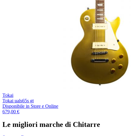
Tokai
Tokai uals65s gt
Disponibile
in Store e Online
679,00 €
Le migliori marche di Chitarre