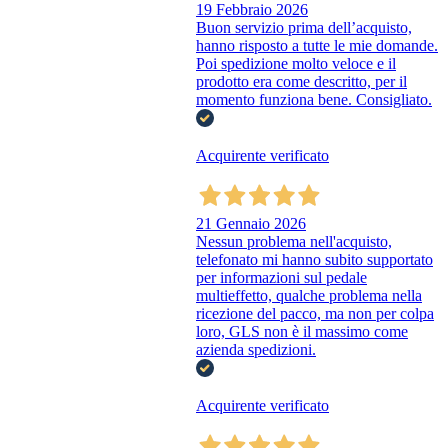
19 Febbraio 2026
Buon servizio prima dell’acquisto,
hanno risposto a tutte le mie domande.
Poi spedizione molto veloce e il
prodotto era come descritto, per il
momento funziona bene. Consigliato.
Acquirente verificato
21 Gennaio 2026
Nessun problema nell'acquisto,
telefonato mi hanno subito supportato
per informazioni sul pedale
multieffetto, qualche problema nella
ricezione del pacco, ma non per colpa
loro, GLS non è il massimo come
azienda spedizioni.
Acquirente verificato