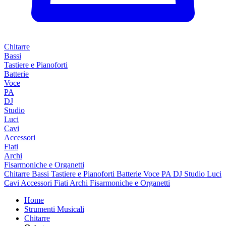
Chitarre
Bassi
Tastiere e Pianoforti
Batterie
Voce
PA
DJ
Studio
Luci
Cavi
Accessori
Fiati
Archi
Fisarmoniche e Organetti
Chitarre
Bassi
Tastiere e Pianoforti
Batterie
Voce
PA
DJ
Studio
Luci
Cavi
Accessori
Fiati
Archi
Fisarmoniche e Organetti
Home
Strumenti Musicali
Chitarre