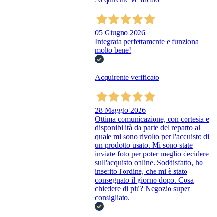
05 Giugno 2026
Integrata perfettamente e funziona
molto bene!
Acquirente verificato
28 Maggio 2026
Ottima comunicazione, con cortesia e
disponibilità da parte del reparto al
quale mi sono rivolto per l'acquisto di
un prodotto usato. Mi sono state
inviate foto per poter meglio decidere
sull'acquisto online. Soddisfatto, ho
inserito l'ordine, che mi è stato
consegnato il giorno dopo. Cosa
chiedere di più? Negozio super
consigliato.