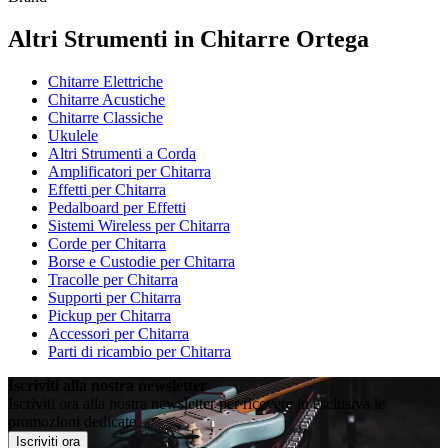
Altri Strumenti in Chitarre Ortega
Chitarre Elettriche
Chitarre Acustiche
Chitarre Classiche
Ukulele
Altri Strumenti a Corda
Amplificatori per Chitarra
Effetti per Chitarra
Pedalboard per Effetti
Sistemi Wireless per Chitarra
Corde per Chitarra
Borse e Custodie per Chitarra
Tracolle per Chitarra
Supporti per Chitarra
Pickup per Chitarra
Accessori per Chitarra
Parti di ricambio per Chitarra
Iscriviti alla nostra newsletter
Iscriviti ora alla nostra newsletter per ricevere in esclusiva le
promozioni dedicate
Iscriviti ora