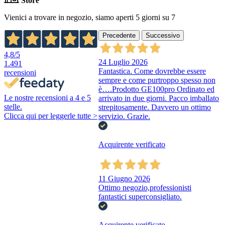
Store
Vienici a trovare in negozio, siamo aperti 5 giorni su 7
Precedente
Successivo
4,8
/5
24 Luglio 2026
1.491
Fantastica. Come dovrebbe essere
recensioni
sempre e come purtroppo spesso non
è….Prodotto GE100pro Ordinato ed
Le nostre recensioni a 4 e 5
arrivato in due giorni. Pacco imballato
stelle.
strepitosamente. Davvero un ottimo
Clicca qui per leggerle tutte >
servizio. Grazie.
Acquirente verificato
11 Giugno 2026
Ottimo negozio,professionisti
fantastici superconsigliato.
Acquirente verificato