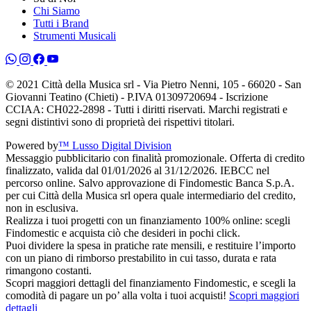
Chi Siamo
Tutti i Brand
Strumenti Musicali
© 2021 Città della Musica srl - Via Pietro Nenni, 105 - 66020 - San
Giovanni Teatino (Chieti) - P.IVA 01309720694 - Iscrizione
CCIAA: CH022-2898 - Tutti i diritti riservati. Marchi registrati e
segni distintivi sono di proprietà dei rispettivi titolari.
Powered by
™ Lusso Digital Division
Messaggio pubblicitario con finalità promozionale. Offerta di credito
finalizzato, valida dal 01/01/2026 al 31/12/2026. IEBCC nel
percorso online. Salvo approvazione di Findomestic Banca S.p.A.
per cui Città della Musica srl opera quale intermediario del credito,
non in esclusiva.
Realizza i tuoi progetti con un finanziamento 100% online: scegli
Findomestic e acquista ciò che desideri in pochi click.
Puoi dividere la spesa in pratiche rate mensili, e restituire l’importo
con un piano di rimborso prestabilito in cui tasso, durata e rata
rimangono costanti.
Scopri maggiori dettagli del finanziamento Findomestic, e scegli la
comodità di pagare un po’ alla volta i tuoi acquisti!
Scopri maggiori
dettagli