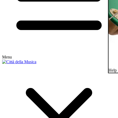
Menu
Help