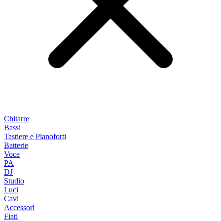
Chitarre
Bassi
Tastiere e Pianoforti
Batterie
Voce
PA
DJ
Studio
Luci
Cavi
Accessori
Fiati