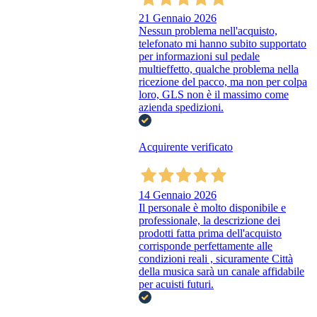
21 Gennaio 2026
Nessun problema nell'acquisto,
telefonato mi hanno subito supportato
per informazioni sul pedale
multieffetto, qualche problema nella
ricezione del pacco, ma non per colpa
loro, GLS non è il massimo come
azienda spedizioni.
Acquirente verificato
14 Gennaio 2026
Il personale è molto disponibile e
professionale, la descrizione dei
prodotti fatta prima dell'acquisto
corrisponde perfettamente alle
condizioni reali , sicuramente Città
della musica sarà un canale affidabile
per acuisti futuri.