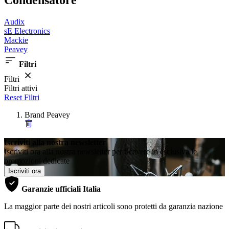
Condensatore
Audix
sE Electronics
Mackie
Peavey
Filtri
Filtri
Filtri attivi
Reset Filtri
Brand
Peavey
Iscriviti alla nostra newsletter
Iscriviti ora alla nostra newsletter per ricevere in esclusiva le
promozioni dedicate
Iscriviti ora
Garanzie ufficiali Italia
La maggior parte dei nostri articoli sono protetti da garanzia nazione