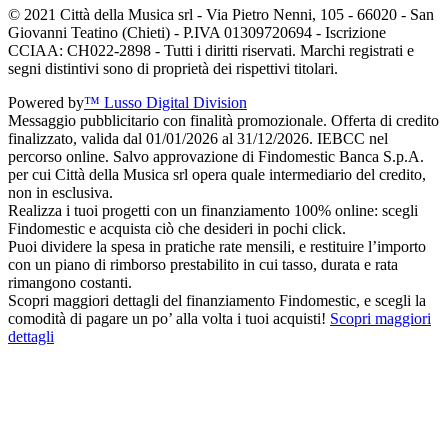
© 2021 Città della Musica srl - Via Pietro Nenni, 105 - 66020 - San
Giovanni Teatino (Chieti) - P.IVA 01309720694 - Iscrizione
CCIAA: CH022-2898 - Tutti i diritti riservati. Marchi registrati e
segni distintivi sono di proprietà dei rispettivi titolari.
Powered by
™ Lusso Digital Division
Messaggio pubblicitario con finalità promozionale. Offerta di credito
finalizzato, valida dal 01/01/2026 al 31/12/2026. IEBCC nel
percorso online. Salvo approvazione di Findomestic Banca S.p.A.
per cui Città della Musica srl opera quale intermediario del credito,
non in esclusiva.
Realizza i tuoi progetti con un finanziamento 100% online: scegli
Findomestic e acquista ciò che desideri in pochi click.
Puoi dividere la spesa in pratiche rate mensili, e restituire l’importo
con un piano di rimborso prestabilito in cui tasso, durata e rata
rimangono costanti.
Scopri maggiori dettagli del finanziamento Findomestic, e scegli la
comodità di pagare un po’ alla volta i tuoi acquisti!
Scopri maggiori
dettagli