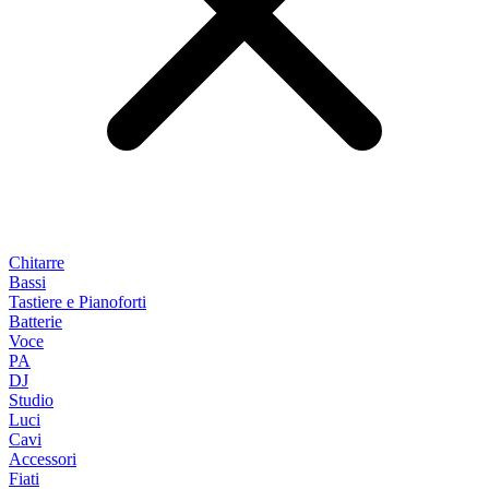
Chitarre
Bassi
Tastiere e Pianoforti
Batterie
Voce
PA
DJ
Studio
Luci
Cavi
Accessori
Fiati