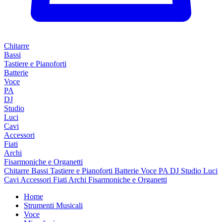
Chitarre
Bassi
Tastiere e Pianoforti
Batterie
Voce
PA
DJ
Studio
Luci
Cavi
Accessori
Fiati
Archi
Fisarmoniche e Organetti
Chitarre
Bassi
Tastiere e Pianoforti
Batterie
Voce
PA
DJ
Studio
Luci
Cavi
Accessori
Fiati
Archi
Fisarmoniche e Organetti
Home
Strumenti Musicali
Voce