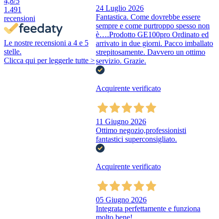
4,8
/5
24 Luglio 2026
1.491
Fantastica. Come dovrebbe essere
recensioni
sempre e come purtroppo spesso non
è….Prodotto GE100pro Ordinato ed
Le nostre recensioni a 4 e 5
arrivato in due giorni. Pacco imballato
stelle.
strepitosamente. Davvero un ottimo
Clicca qui per leggerle tutte >
servizio. Grazie.
Acquirente verificato
11 Giugno 2026
Ottimo negozio,professionisti
fantastici superconsigliato.
Acquirente verificato
05 Giugno 2026
Integrata perfettamente e funziona
molto bene!