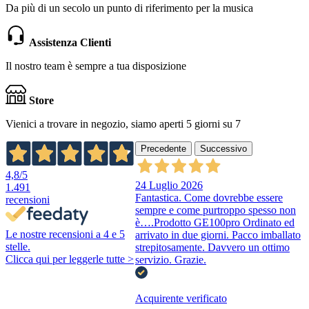
Da più di un secolo un punto di riferimento per la musica
Assistenza Clienti
Il nostro team è sempre a tua disposizione
Store
Vienici a trovare in negozio, siamo aperti 5 giorni su 7
Precedente
Successivo
4,8
/5
24 Luglio 2026
1.491
Fantastica. Come dovrebbe essere
recensioni
sempre e come purtroppo spesso non
è….Prodotto GE100pro Ordinato ed
Le nostre recensioni a 4 e 5
arrivato in due giorni. Pacco imballato
stelle.
strepitosamente. Davvero un ottimo
Clicca qui per leggerle tutte >
servizio. Grazie.
Acquirente verificato