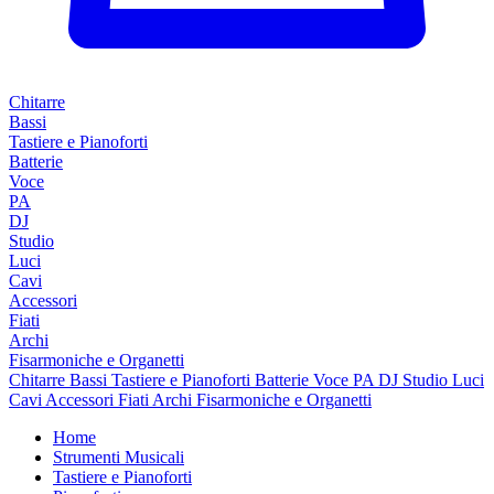
Chitarre
Bassi
Tastiere e Pianoforti
Batterie
Voce
PA
DJ
Studio
Luci
Cavi
Accessori
Fiati
Archi
Fisarmoniche e Organetti
Chitarre
Bassi
Tastiere e Pianoforti
Batterie
Voce
PA
DJ
Studio
Luci
Cavi
Accessori
Fiati
Archi
Fisarmoniche e Organetti
Home
Strumenti Musicali
Tastiere e Pianoforti