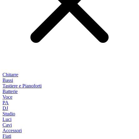
Chitarre
Bassi
Tastiere e Pianoforti
Batterie
Voce
PA
DJ
Studio
Luci
Cavi
Accessori
Fiati