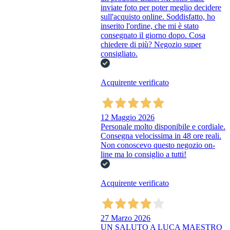
inviate foto per poter meglio decidere
sull'acquisto online. Soddisfatto, ho
inserito l'ordine, che mi è stato
consegnato il giorno dopo. Cosa
chiedere di più? Negozio super
consigliato.
Acquirente verificato
12 Maggio 2026
Personale molto disponibile e cordiale.
Consegna velocissima in 48 ore reali.
Non conoscevo questo negozio on-
line ma lo consiglio a tutti!
Acquirente verificato
27 Marzo 2026
UN SALUTO A LUCA MAESTRO