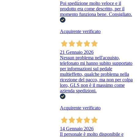
Poi spedizione molto veloce e il
prodotto era come descritto, per il
momento funziona bene. Consigliato.
Acquirente verificato
21 Gennaio 2026
Nessun problema nell'acquisto,
telefonato mi hanno subito supportato
per informazioni sul pedale
multieffetto, qualche problema nella
ricezione del pacco, ma non per colpa
loro, GLS non è il massimo come
azienda spedizioni.
Acquirente verificato
14 Gennaio 2026
Il personale è molto disponibile e