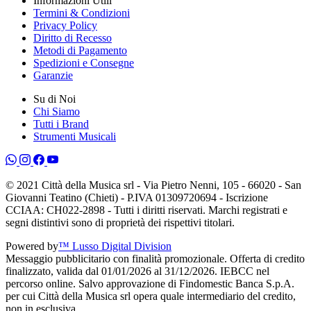
Informazioni Utili
Termini & Condizioni
Privacy Policy
Diritto di Recesso
Metodi di Pagamento
Spedizioni e Consegne
Garanzie
Su di Noi
Chi Siamo
Tutti i Brand
Strumenti Musicali
© 2021 Città della Musica srl - Via Pietro Nenni, 105 - 66020 - San
Giovanni Teatino (Chieti) - P.IVA 01309720694 - Iscrizione
CCIAA: CH022-2898 - Tutti i diritti riservati. Marchi registrati e
segni distintivi sono di proprietà dei rispettivi titolari.
Powered by
™ Lusso Digital Division
Messaggio pubblicitario con finalità promozionale. Offerta di credito
finalizzato, valida dal 01/01/2026 al 31/12/2026. IEBCC nel
percorso online. Salvo approvazione di Findomestic Banca S.p.A.
per cui Città della Musica srl opera quale intermediario del credito,
non in esclusiva.