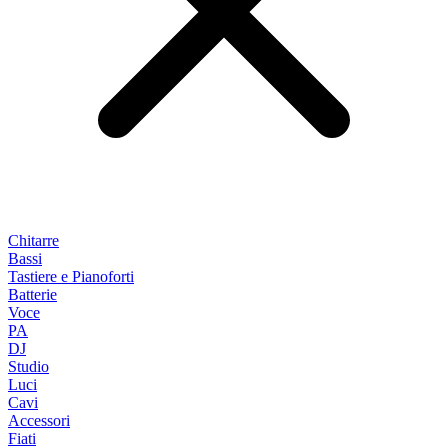
Chitarre
Bassi
Tastiere e Pianoforti
Batterie
Voce
PA
DJ
Studio
Luci
Cavi
Accessori
Fiati