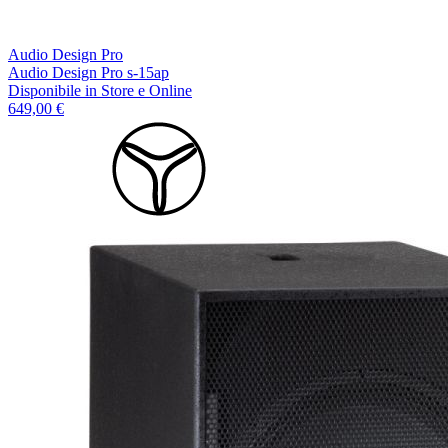
Audio Design Pro
Audio Design Pro s-15ap
Disponibile
in Store e Online
649,00 €