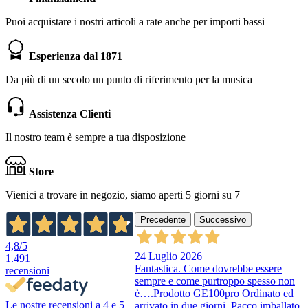
Puoi acquistare i nostri articoli a rate anche per importi bassi
Esperienza dal 1871
Da più di un secolo un punto di riferimento per la musica
Assistenza Clienti
Il nostro team è sempre a tua disposizione
Store
Vienici a trovare in negozio, siamo aperti 5 giorni su 7
Precedente
Successivo
4,8
/5
24 Luglio 2026
1.491
Fantastica. Come dovrebbe essere
recensioni
sempre e come purtroppo spesso non
è….Prodotto GE100pro Ordinato ed
Le nostre recensioni a 4 e 5
arrivato in due giorni. Pacco imballato