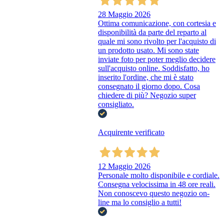
28 Maggio 2026
Ottima comunicazione, con cortesia e
disponibilità da parte del reparto al
quale mi sono rivolto per l'acquisto di
un prodotto usato. Mi sono state
inviate foto per poter meglio decidere
sull'acquisto online. Soddisfatto, ho
inserito l'ordine, che mi è stato
consegnato il giorno dopo. Cosa
chiedere di più? Negozio super
consigliato.
Acquirente verificato
12 Maggio 2026
Personale molto disponibile e cordiale.
Consegna velocissima in 48 ore reali.
Non conoscevo questo negozio on-
line ma lo consiglio a tutti!