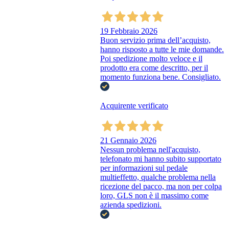
19 Febbraio 2026
Buon servizio prima dell’acquisto,
hanno risposto a tutte le mie domande.
Poi spedizione molto veloce e il
prodotto era come descritto, per il
momento funziona bene. Consigliato.
Acquirente verificato
21 Gennaio 2026
Nessun problema nell'acquisto,
telefonato mi hanno subito supportato
per informazioni sul pedale
multieffetto, qualche problema nella
ricezione del pacco, ma non per colpa
loro, GLS non è il massimo come
azienda spedizioni.