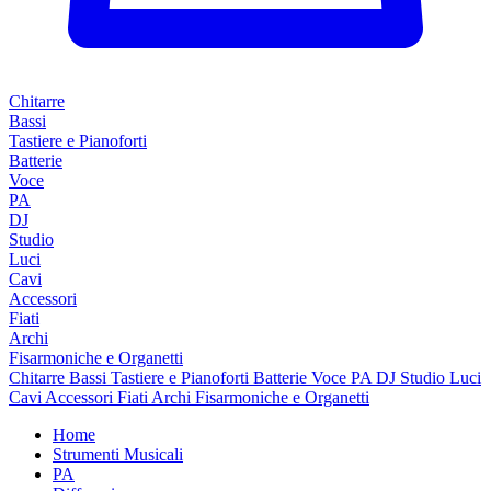
Chitarre
Bassi
Tastiere e Pianoforti
Batterie
Voce
PA
DJ
Studio
Luci
Cavi
Accessori
Fiati
Archi
Fisarmoniche e Organetti
Chitarre
Bassi
Tastiere e Pianoforti
Batterie
Voce
PA
DJ
Studio
Luci
Cavi
Accessori
Fiati
Archi
Fisarmoniche e Organetti
Home
Strumenti Musicali
PA