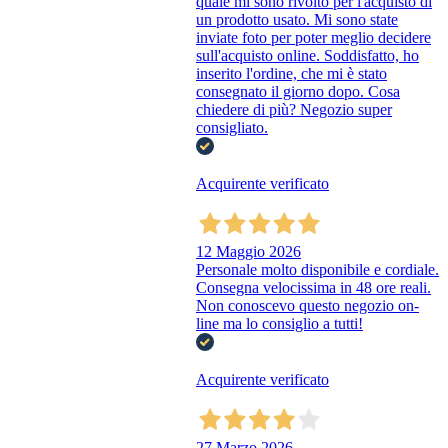
quale mi sono rivolto per l'acquisto di
un prodotto usato. Mi sono state
inviate foto per poter meglio decidere
sull'acquisto online. Soddisfatto, ho
inserito l'ordine, che mi è stato
consegnato il giorno dopo. Cosa
chiedere di più? Negozio super
consigliato.
Acquirente verificato
12 Maggio 2026
Personale molto disponibile e cordiale.
Consegna velocissima in 48 ore reali.
Non conoscevo questo negozio on-
line ma lo consiglio a tutti!
Acquirente verificato
27 Marzo 2026