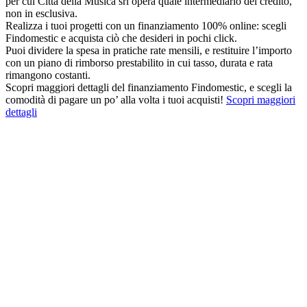
per cui Città della Musica srl opera quale intermediario del credito,
non in esclusiva.
Realizza i tuoi progetti con un finanziamento 100% online: scegli
Findomestic e acquista ciò che desideri in pochi click.
Puoi dividere la spesa in pratiche rate mensili, e restituire l’importo
con un piano di rimborso prestabilito in cui tasso, durata e rata
rimangono costanti.
Scopri maggiori dettagli del finanziamento Findomestic, e scegli la
comodità di pagare un po’ alla volta i tuoi acquisti!
Scopri maggiori
dettagli