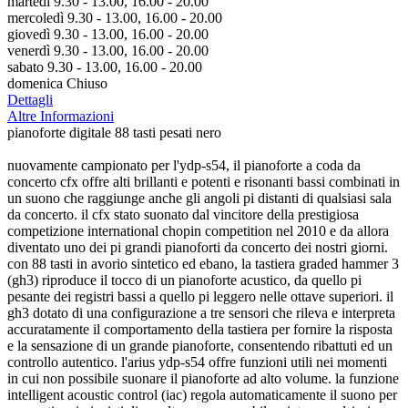
martedì 9.30 - 13.00, 16.00 - 20.00
mercoledì 9.30 - 13.00, 16.00 - 20.00
giovedì 9.30 - 13.00, 16.00 - 20.00
venerdì 9.30 - 13.00, 16.00 - 20.00
sabato 9.30 - 13.00, 16.00 - 20.00
domenica Chiuso
Dettagli
Altre Informazioni
pianoforte digitale 88 tasti pesati nero
nuovamente campionato per l'ydp-s54, il pianoforte a coda da
concerto cfx offre alti brillanti e potenti e risonanti bassi combinati in
un suono che raggiunge anche gli angoli pi distanti di qualsiasi sala
da concerto. il cfx stato suonato dal vincitore della prestigiosa
competizione international chopin competition nel 2010 e da allora
diventato uno dei pi grandi pianoforti da concerto dei nostri giorni.
con 88 tasti in avorio sintetico ed ebano, la tastiera graded hammer 3
(gh3) riproduce il tocco di un pianoforte acustico, da quello pi
pesante dei registri bassi a quello pi leggero nelle ottave superiori. il
gh3 dotato di una configurazione a tre sensori che rileva e interpreta
accuratamente il comportamento della tastiera per fornire la risposta
e la sensazione di un grande pianoforte, consentendo ribattuti ed un
controllo autentico. l'arius ydp-s54 offre funzioni utili nei momenti
in cui non possibile suonare il pianoforte ad alto volume. la funzione
intelligent acoustic control (iac) regola automaticamente il suono per