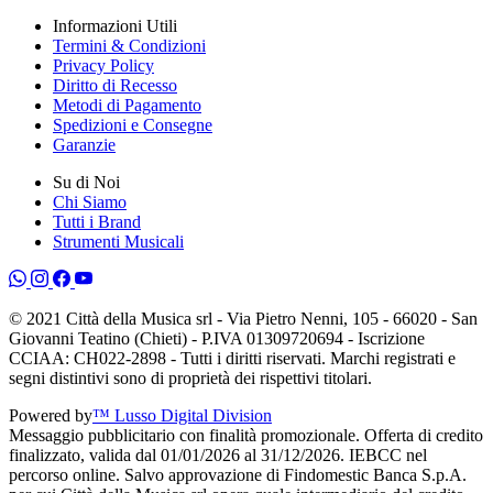
Informazioni Utili
Termini & Condizioni
Privacy Policy
Diritto di Recesso
Metodi di Pagamento
Spedizioni e Consegne
Garanzie
Su di Noi
Chi Siamo
Tutti i Brand
Strumenti Musicali
© 2021 Città della Musica srl - Via Pietro Nenni, 105 - 66020 - San
Giovanni Teatino (Chieti) - P.IVA 01309720694 - Iscrizione
CCIAA: CH022-2898 - Tutti i diritti riservati. Marchi registrati e
segni distintivi sono di proprietà dei rispettivi titolari.
Powered by
™ Lusso Digital Division
Messaggio pubblicitario con finalità promozionale. Offerta di credito
finalizzato, valida dal 01/01/2026 al 31/12/2026. IEBCC nel
percorso online. Salvo approvazione di Findomestic Banca S.p.A.