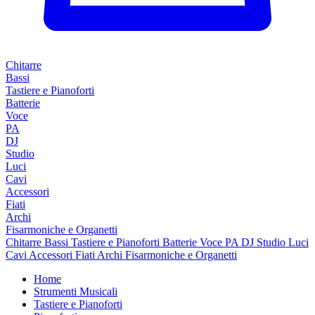
Chitarre
Bassi
Tastiere e Pianoforti
Batterie
Voce
PA
DJ
Studio
Luci
Cavi
Accessori
Fiati
Archi
Fisarmoniche e Organetti
Chitarre
Bassi
Tastiere e Pianoforti
Batterie
Voce
PA
DJ
Studio
Luci
Cavi
Accessori
Fiati
Archi
Fisarmoniche e Organetti
Home
Strumenti Musicali
Tastiere e Pianoforti