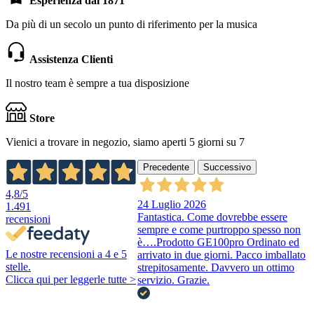
Esperienza dal 1871
Da più di un secolo un punto di riferimento per la musica
Assistenza Clienti
Il nostro team è sempre a tua disposizione
Store
Vienici a trovare in negozio, siamo aperti 5 giorni su 7
Precedente
Successivo
4,8
/5
24 Luglio 2026
1.491
Fantastica. Come dovrebbe essere
recensioni
sempre e come purtroppo spesso non
è….Prodotto GE100pro Ordinato ed
Le nostre recensioni a 4 e 5
arrivato in due giorni. Pacco imballato
stelle.
strepitosamente. Davvero un ottimo
Clicca qui per leggerle tutte >
servizio. Grazie.