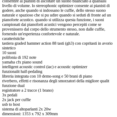
consentire ai pianisti di ascoltare un suono bilanciato a qualsiasi
livello di volume. lo stereophonic optimizer consente ai pianisti di
godere, anche quando si indossano le cuffie, dello stesso suono
naturale e spazioso che si pu udire quando si seduti di fronte ad un
pianoforte acustico. quando si utilizza questa funzione, i suoni
campionati dai pianoforti acustici vengono percepiti come se
provenissero dal corpo dello strumento stesso, non dalle cuffie,
fornendo un'esperienza confortevole e naturale.
caratteristiche
tastiera graded hammer action 88 tasti (gh3) con copritasti in avorio
sintetico
10 suoni
polifonia di 192 note
yamaha cfx piano sound
intelligent acoustic control (iac) e acoustic optimizer
funzionalit half-pedaling
libreria integrata con 10 demo-song e 50 brani di piano
riverbero, effetti e risonanza degli smorzatori della migliore qualit
funzione dual
registratore a 2 tracce (1 brano)
3x pedali
2x jack per cuffie
usb to host
sistema di altoparlanti 2x 20w
dimensioni: 1353 x 792 x 309mm