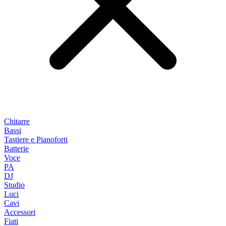
Chitarre
Bassi
Tastiere e Pianoforti
Batterie
Voce
PA
DJ
Studio
Luci
Cavi
Accessori
Fiati