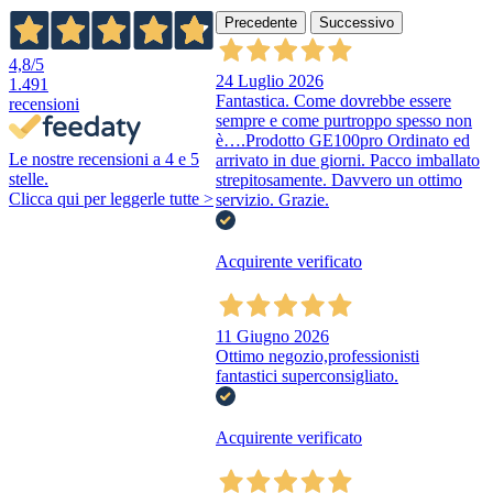
Precedente
Successivo
4,8
/5
24 Luglio 2026
1.491
Fantastica. Come dovrebbe essere
recensioni
sempre e come purtroppo spesso non
è….Prodotto GE100pro Ordinato ed
Le nostre recensioni a 4 e 5
arrivato in due giorni. Pacco imballato
stelle.
strepitosamente. Davvero un ottimo
Clicca qui per leggerle tutte >
servizio. Grazie.
Acquirente verificato
11 Giugno 2026
Ottimo negozio,professionisti
fantastici superconsigliato.
Acquirente verificato