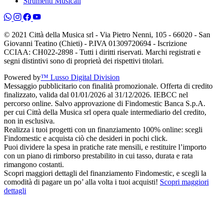
Strumenti Musicali
© 2021 Città della Musica srl - Via Pietro Nenni, 105 - 66020 - San
Giovanni Teatino (Chieti) - P.IVA 01309720694 - Iscrizione
CCIAA: CH022-2898 - Tutti i diritti riservati. Marchi registrati e
segni distintivi sono di proprietà dei rispettivi titolari.
Powered by
™ Lusso Digital Division
Messaggio pubblicitario con finalità promozionale. Offerta di credito
finalizzato, valida dal 01/01/2026 al 31/12/2026. IEBCC nel
percorso online. Salvo approvazione di Findomestic Banca S.p.A.
per cui Città della Musica srl opera quale intermediario del credito,
non in esclusiva.
Realizza i tuoi progetti con un finanziamento 100% online: scegli
Findomestic e acquista ciò che desideri in pochi click.
Puoi dividere la spesa in pratiche rate mensili, e restituire l’importo
con un piano di rimborso prestabilito in cui tasso, durata e rata
rimangono costanti.
Scopri maggiori dettagli del finanziamento Findomestic, e scegli la
comodità di pagare un po’ alla volta i tuoi acquisti!
Scopri maggiori
dettagli