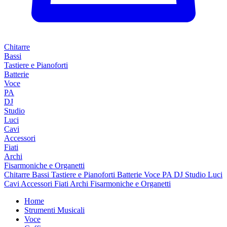
Chitarre
Bassi
Tastiere e Pianoforti
Batterie
Voce
PA
DJ
Studio
Luci
Cavi
Accessori
Fiati
Archi
Fisarmoniche e Organetti
Chitarre
Bassi
Tastiere e Pianoforti
Batterie
Voce
PA
DJ
Studio
Luci
Cavi
Accessori
Fiati
Archi
Fisarmoniche e Organetti
Home
Strumenti Musicali
Voce