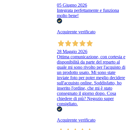
05 Giugno 2026
Integrata perfettamente e funziona
molto bene!
Acquirente verificato
28 Maggio 2026
Ottima comunicazione, con cortesia e
disponibilità da parte del reparto al
quale mi sono rivolto per l'acquisto di
un prodotto usato. Mi sono state
inviate foto per poter meglio decidere
sull'acquisto online. Soddisfatto, ho
inserito l'ordine, che mi è stato
consegnato il giorno dopo. Cosa
chiedere di più? Negozio super
consigliato.
Acquirente verificato