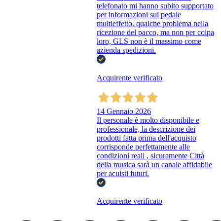
telefonato mi hanno subito supportato
per informazioni sul pedale
multieffetto, qualche problema nella
ricezione del pacco, ma non per colpa
loro, GLS non è il massimo come
azienda spedizioni.
Acquirente verificato
14 Gennaio 2026
Il personale è molto disponibile e
professionale, la descrizione dei
prodotti fatta prima dell'acquisto
corrisponde perfettamente alle
condizioni reali , sicuramente Città
della musica sarà un canale affidabile
per acuisti futuri.
Acquirente verificato