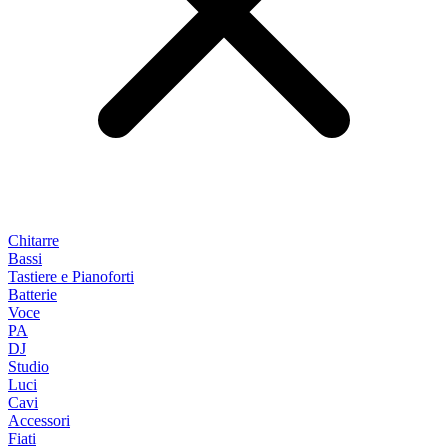
Chitarre
Bassi
Tastiere e Pianoforti
Batterie
Voce
PA
DJ
Studio
Luci
Cavi
Accessori
Fiati