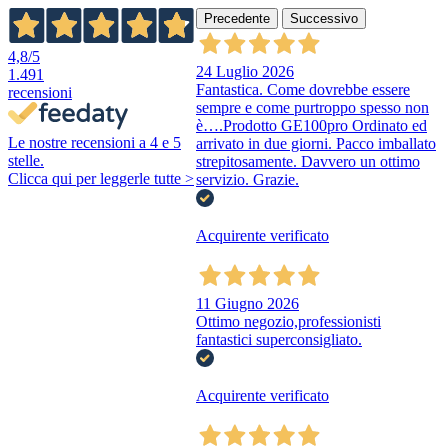
Precedente
Successivo
4,8
/5
24 Luglio 2026
1.491
Fantastica. Come dovrebbe essere
recensioni
sempre e come purtroppo spesso non
è….Prodotto GE100pro Ordinato ed
Le nostre recensioni a 4 e 5
arrivato in due giorni. Pacco imballato
stelle.
strepitosamente. Davvero un ottimo
Clicca qui per leggerle tutte >
servizio. Grazie.
Acquirente verificato
11 Giugno 2026
Ottimo negozio,professionisti
fantastici superconsigliato.
Acquirente verificato