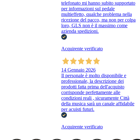
telefonato mi hanno subito supportato
per informazioni sul pedale
multieffetto, qualche problema nella
ricezione del pacco, ma non per colpa
loro, GLS non è il massimo come
azienda spedizioni.
Acquirente verificato
14 Gennaio 2026
Il personale è molto disponibile e
professionale, la descrizione dei
prodotti fatta prima dell'acquisto
corrisponde perfettamente alle
condizioni reali , sicuramente Città
della musica sarà un canale affidabile
per acuisti futuri.
Acquirente verificato