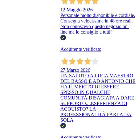
12 Maggio 2026
Personale molto disponibile e cordiale.
Consegna velocissima in 48 ore reali.
Non conoscevo questo negozio on-
line ma lo consiglio a tutti!
Acquirente verificato
27 Marzo 2026
UN SALUTO A LUCA MAESTRO
DEL BASSO E AD ANTONIO CHE
HA IL MERITO DI ESSERE
SPESSO IN QUALCHE
COMUNITÀ DISAGIATA A DARE
SUPPORTO....ESPERIENZA DI
ACQUISTO? LA
PROFESSIONALITÀ PARLA DA
SOLA
Acquirente verificato