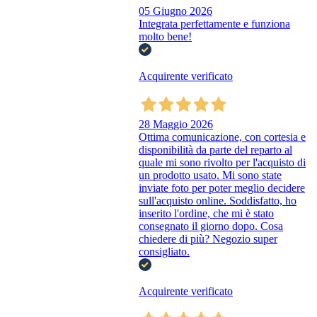
05 Giugno 2026
Integrata perfettamente e funziona
molto bene!
Acquirente verificato
28 Maggio 2026
Ottima comunicazione, con cortesia e
disponibilità da parte del reparto al
quale mi sono rivolto per l'acquisto di
un prodotto usato. Mi sono state
inviate foto per poter meglio decidere
sull'acquisto online. Soddisfatto, ho
inserito l'ordine, che mi è stato
consegnato il giorno dopo. Cosa
chiedere di più? Negozio super
consigliato.
Acquirente verificato