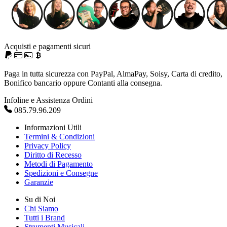
Acquisti e pagamenti sicuri
Paga in tutta sicurezza con PayPal, AlmaPay, Soisy, Carta di credito,
Bonifico bancario oppure Contanti alla consegna.
Infoline e Assistenza Ordini
085.79.96.209
Informazioni Utili
Termini & Condizioni
Privacy Policy
Diritto di Recesso
Metodi di Pagamento
Spedizioni e Consegne
Garanzie
Su di Noi
Chi Siamo
Tutti i Brand
Strumenti Musicali