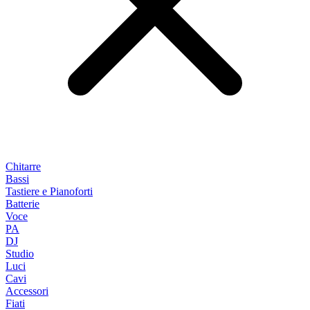
Chitarre
Bassi
Tastiere e Pianoforti
Batterie
Voce
PA
DJ
Studio
Luci
Cavi
Accessori
Fiati