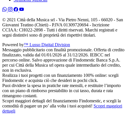
© 2021 Città della Musica srl - Via Pietro Nenni, 105 - 66020 - San
Giovanni Teatino (Chieti) - P.IVA 01309720694 - Iscrizione
CCIAA: CH022-2898 - Tutti i diritti riservati. Marchi registrati e
segni distintivi sono di proprietà dei rispettivi titolari.
Powered by
™ Lusso Digital Division
Messaggio pubblicitario con finalità promozionale. Offerta di credito
finalizzato, valida dal 01/01/2026 al 31/12/2026. IEBCC nel
percorso online. Salvo approvazione di Findomestic Banca S.p.A.
per cui Città della Musica srl opera quale intermediario del credito,
non in esclusiva.
Realizza i tuoi progetti con un finanziamento 100% online: scegli
Findomestic e acquista ciò che desideri in pochi click.
Puoi dividere la spesa in pratiche rate mensili, e restituire l’importo
con un piano di rimborso prestabilito in cui tasso, durata e rata
rimangono costanti.
Scopri maggiori dettagli del finanziamento Findomestic, e scegli la
comodità di pagare un po’ alla volta i tuoi acquisti!
Scopri maggiori
dettagli