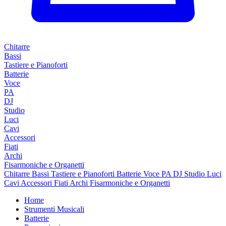
Chitarre
Bassi
Tastiere e Pianoforti
Batterie
Voce
PA
DJ
Studio
Luci
Cavi
Accessori
Fiati
Archi
Fisarmoniche e Organetti
Chitarre
Bassi
Tastiere e Pianoforti
Batterie
Voce
PA
DJ
Studio
Luci
Cavi
Accessori
Fiati
Archi
Fisarmoniche e Organetti
Home
Strumenti Musicali
Batterie