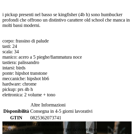
i pickup presenti nel basso se kingfisher (4b h) sono humbucker
profondi che offrono un distintivo carattere old school che manca in
molti bassi moderni.
corpo: frassino di palude
tasti: 24
scala: 34
manico: acero a 5 pieghe/fiammatura noce
tastiera: palissandro
intarsi: birds
ponte: hipshot transtone
meccaniche: hipshot hb6
hardware: chrome
pickup: prs 4b h
elettronica: 2 volume + tono
Altre Informazioni
Disponibilità
Consegna in 4-5 giorni lavorativi
GTIN
0825362073741
Iscriviti alla nostra newsletter
Iscriviti ora alla nostra newsletter per ricevere in esclusiva le