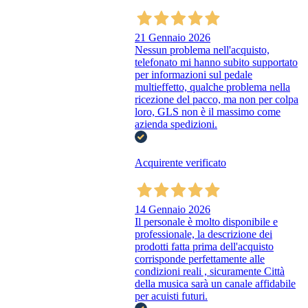
21 Gennaio 2026
Nessun problema nell'acquisto,
telefonato mi hanno subito supportato
per informazioni sul pedale
multieffetto, qualche problema nella
ricezione del pacco, ma non per colpa
loro, GLS non è il massimo come
azienda spedizioni.
Acquirente verificato
14 Gennaio 2026
Il personale è molto disponibile e
professionale, la descrizione dei
prodotti fatta prima dell'acquisto
corrisponde perfettamente alle
condizioni reali , sicuramente Città
della musica sarà un canale affidabile
per acuisti futuri.