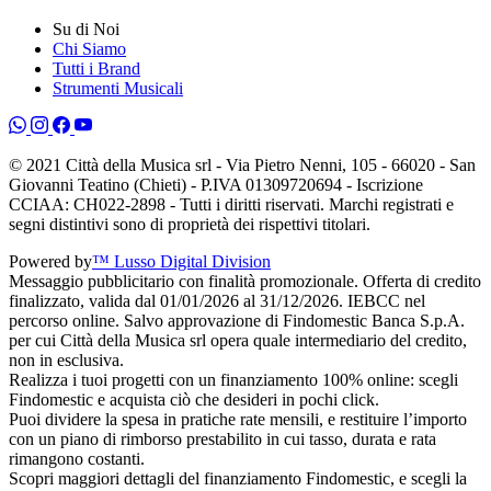
Su di Noi
Chi Siamo
Tutti i Brand
Strumenti Musicali
© 2021 Città della Musica srl - Via Pietro Nenni, 105 - 66020 - San
Giovanni Teatino (Chieti) - P.IVA 01309720694 - Iscrizione
CCIAA: CH022-2898 - Tutti i diritti riservati. Marchi registrati e
segni distintivi sono di proprietà dei rispettivi titolari.
Powered by
™ Lusso Digital Division
Messaggio pubblicitario con finalità promozionale. Offerta di credito
finalizzato, valida dal 01/01/2026 al 31/12/2026. IEBCC nel
percorso online. Salvo approvazione di Findomestic Banca S.p.A.
per cui Città della Musica srl opera quale intermediario del credito,
non in esclusiva.
Realizza i tuoi progetti con un finanziamento 100% online: scegli
Findomestic e acquista ciò che desideri in pochi click.
Puoi dividere la spesa in pratiche rate mensili, e restituire l’importo
con un piano di rimborso prestabilito in cui tasso, durata e rata
rimangono costanti.
Scopri maggiori dettagli del finanziamento Findomestic, e scegli la