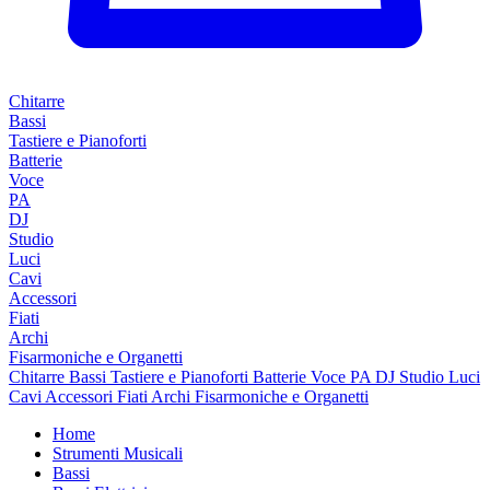
Chitarre
Bassi
Tastiere e Pianoforti
Batterie
Voce
PA
DJ
Studio
Luci
Cavi
Accessori
Fiati
Archi
Fisarmoniche e Organetti
Chitarre
Bassi
Tastiere e Pianoforti
Batterie
Voce
PA
DJ
Studio
Luci
Cavi
Accessori
Fiati
Archi
Fisarmoniche e Organetti
Home
Strumenti Musicali
Bassi