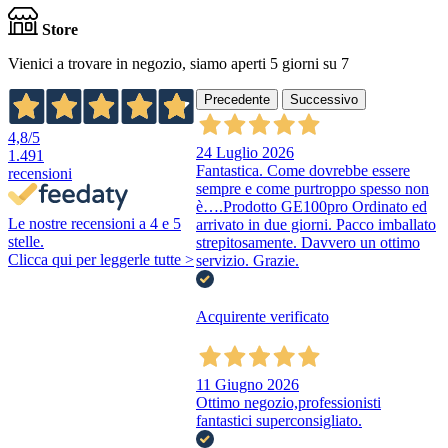
Store
Vienici a trovare in negozio, siamo aperti 5 giorni su 7
Precedente
Successivo
4,8
/5
24 Luglio 2026
1.491
Fantastica. Come dovrebbe essere
recensioni
sempre e come purtroppo spesso non
è….Prodotto GE100pro Ordinato ed
Le nostre recensioni a 4 e 5
arrivato in due giorni. Pacco imballato
stelle.
strepitosamente. Davvero un ottimo
Clicca qui per leggerle tutte >
servizio. Grazie.
Acquirente verificato
11 Giugno 2026
Ottimo negozio,professionisti
fantastici superconsigliato.