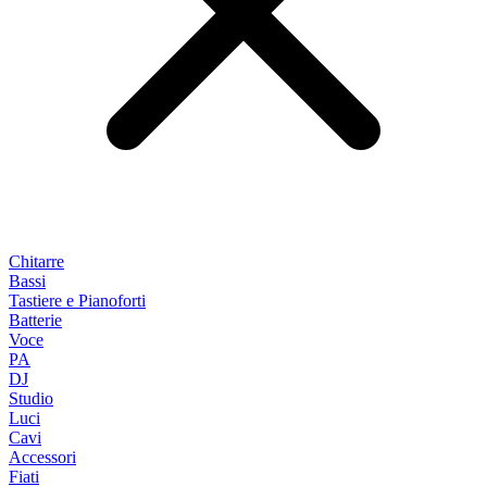
Chitarre
Bassi
Tastiere e Pianoforti
Batterie
Voce
PA
DJ
Studio
Luci
Cavi
Accessori
Fiati