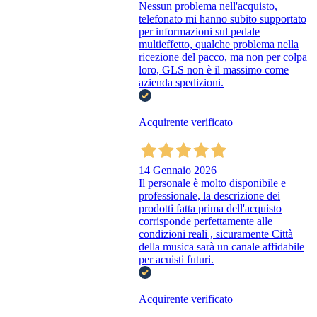
Nessun problema nell'acquisto,
telefonato mi hanno subito supportato
per informazioni sul pedale
multieffetto, qualche problema nella
ricezione del pacco, ma non per colpa
loro, GLS non è il massimo come
azienda spedizioni.
Acquirente verificato
14 Gennaio 2026
Il personale è molto disponibile e
professionale, la descrizione dei
prodotti fatta prima dell'acquisto
corrisponde perfettamente alle
condizioni reali , sicuramente Città
della musica sarà un canale affidabile
per acuisti futuri.
Acquirente verificato