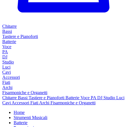
Chitarre
Bassi
Tastiere e Pianoforti
Batterie
Voce
PA
DJ
Studio
Luci
Cavi
Accessori
Fiati
Archi
Fisarmoniche e Organetti
Chitarre
Bassi
Tastiere e Pianoforti
Batterie
Voce
PA
DJ
Studio
Luci
Cavi
Accessori
Fiati
Archi
Fisarmoniche e Organetti
Home
Strumenti Musicali
Batterie