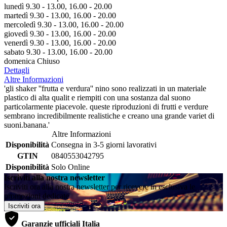
lunedì 9.30 - 13.00, 16.00 - 20.00
martedì 9.30 - 13.00, 16.00 - 20.00
mercoledì 9.30 - 13.00, 16.00 - 20.00
giovedì 9.30 - 13.00, 16.00 - 20.00
venerdì 9.30 - 13.00, 16.00 - 20.00
sabato 9.30 - 13.00, 16.00 - 20.00
domenica Chiuso
Dettagli
Altre Informazioni
'gli shaker ''frutta e verdura'' nino sono realizzati in un materiale
plastico di alta qualit e riempiti con una sostanza dal suono
particolarmente piacevole. queste riproduzioni di frutti e verdure
sembrano incredibilmente realistiche e creano una grande variet di
suoni.banana.'
Altre Informazioni
Disponibilità
Consegna in 3-5 giorni lavorativi
GTIN
0840553042795
Disponibilità
Solo Online
Iscriviti alla nostra newsletter
Iscriviti ora alla nostra newsletter per ricevere in esclusiva le
promozioni dedicate
Iscriviti ora
Garanzie ufficiali Italia