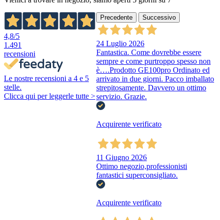
Precedente
Successivo
4,8
/5
24 Luglio 2026
1.491
Fantastica. Come dovrebbe essere
recensioni
sempre e come purtroppo spesso non
è….Prodotto GE100pro Ordinato ed
Le nostre recensioni a 4 e 5
arrivato in due giorni. Pacco imballato
stelle.
strepitosamente. Davvero un ottimo
Clicca qui per leggerle tutte >
servizio. Grazie.
Acquirente verificato
11 Giugno 2026
Ottimo negozio,professionisti
fantastici superconsigliato.
Acquirente verificato