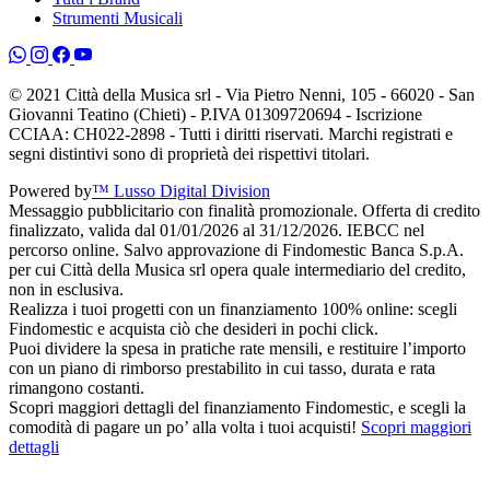
Strumenti Musicali
© 2021 Città della Musica srl - Via Pietro Nenni, 105 - 66020 - San
Giovanni Teatino (Chieti) - P.IVA 01309720694 - Iscrizione
CCIAA: CH022-2898 - Tutti i diritti riservati. Marchi registrati e
segni distintivi sono di proprietà dei rispettivi titolari.
Powered by
™ Lusso Digital Division
Messaggio pubblicitario con finalità promozionale. Offerta di credito
finalizzato, valida dal 01/01/2026 al 31/12/2026. IEBCC nel
percorso online. Salvo approvazione di Findomestic Banca S.p.A.
per cui Città della Musica srl opera quale intermediario del credito,
non in esclusiva.
Realizza i tuoi progetti con un finanziamento 100% online: scegli
Findomestic e acquista ciò che desideri in pochi click.
Puoi dividere la spesa in pratiche rate mensili, e restituire l’importo
con un piano di rimborso prestabilito in cui tasso, durata e rata
rimangono costanti.
Scopri maggiori dettagli del finanziamento Findomestic, e scegli la
comodità di pagare un po’ alla volta i tuoi acquisti!
Scopri maggiori
dettagli