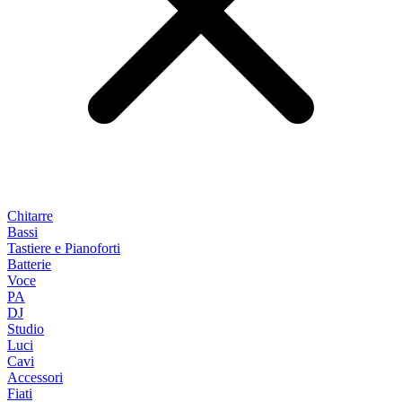
Chitarre
Bassi
Tastiere e Pianoforti
Batterie
Voce
PA
DJ
Studio
Luci
Cavi
Accessori
Fiati